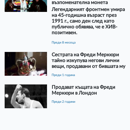
възпоменателна монета
Легендарният фронтмен умира
на 45-годишна възраст през
1991 г., само ден след като
публично обявява, че е ХИВ-
позитивен.
преди 8 месеца
Сестрата на Фреди Меркюри
тайно изкупува негови лични
вещи, продавани от бившата му
преди 1 година
Продават къщата на Фреди
Меркюри в Лондон
преди 2 години