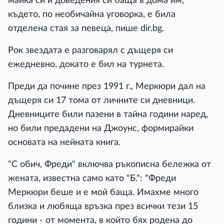
майка си и доведения си баща в дома им,
където, по необичайна уговорка, е била
отделена стая за певеца, пише dir.bg.
Рок звездата е разговарял с дъщеря си
ежедневно, докато е бил на турнета.
Преди да почине през 1991 г., Меркюри дал на
дъщеря си 17 тома от личните си дневници.
Дневниците били пазени в тайна години наред,
но били предадени на Джоунс, формирайки
основата на нейната книга.
"С обич, Фреди" включва ръкописна бележка от
жената, известна само като "Б.": "Фреди
Меркюри беше и е мой баща. Имахме много
близка и любяща връзка през всички тези 15
години - от момента, в който бях родена до