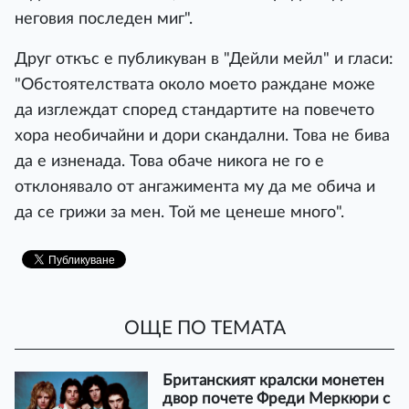
неговия последен миг".
Друг откъс е публикуван в "Дейли мейл" и гласи:
"Обстоятелствата около моето раждане може
да изглеждат според стандартите на повечето
хора необичайни и дори скандални. Това не бива
да е изненада. Това обаче никога не го е
отклонявало от ангажимента му да ме обича и
да се грижи за мен. Той ме ценеше много".
ОЩЕ ПО ТЕМАТА
Британският кралски монетен
двор почете Фреди Меркюри с