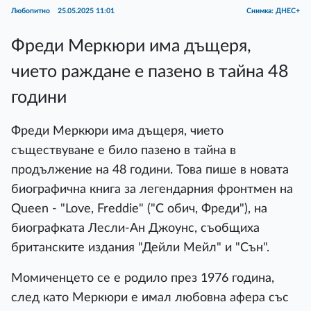
Любопитно
25.05.2025 11:01
Снимка: ДНЕС+
Фреди Меркюри има дъщеря,
чието раждане е пазено в тайна 48
години
Фреди Меркюри има дъщеря, чието
съществуване е било пазено в тайна в
продължение на 48 години. Това пише в новата
биографична книга за легендарния фронтмен на
Queen - "Love, Freddie" ("С обич, Фреди"), на
биографката Лесли-Ан Джоунс, съобщиха
британските издания "Дейли Мейл" и "Сън".
Момиченцето се е родило през 1976 година,
след като Меркюри е имал любовна афера със