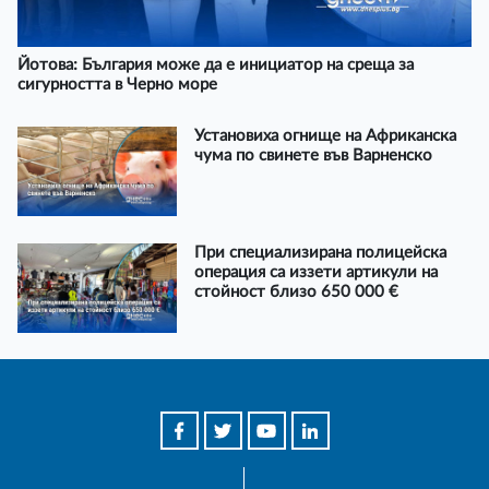
Йотова: България може да е инициатор на среща за
сигурността в Черно море
Установиха огнище на Африканска
чума по свинете във Варненско
При специализирана полицейска
операция са иззети артикули на
стойност близо 650 000 €