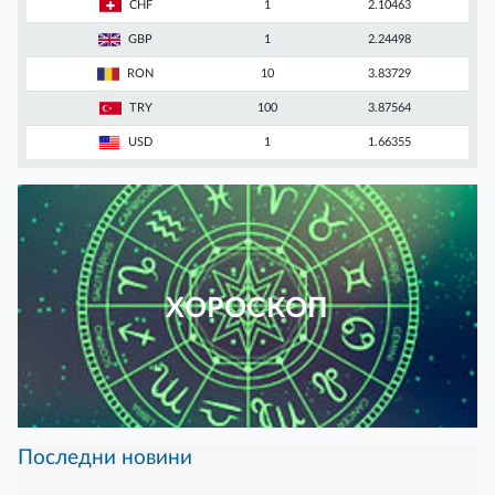
CHF
1
2.10463
GBP
1
2.24498
RON
10
3.83729
TRY
100
3.87564
USD
1
1.66355
ХОРОСКОП
Последни новини