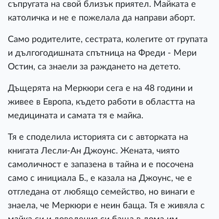
съпругата на свой близък приятел. Майката е
католичка и не е пожелала да направи аборт.
Само родителите, сестрата, колегите от групата
и дългогодишната спътница на Фреди - Мери
Остин, са знаели за раждането на детето.
Дъщерята на Меркюри сега е на 48 години и
живее в Европа, където работи в областта на
медицината и самата тя е майка.
Тя е споделила историята си с авторката на
книгата Лесли-Ан Джоунс. Жената, чиято
самоличност е запазена в тайна и е посочена
само с инициала Б., е казала на Джоунс, че е
отгледана от любящо семейство, но винаги е
знаела, че Меркюри е неин баща. Тя е живяла с