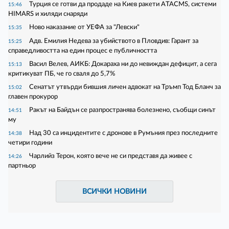
Турция се готви да продаде на Киев ракети ATACMS, системи
15:46
HIMARS и хиляди снаряди
Ново наказание от УЕФА за "Левски"
15:35
Адв. Емилия Недева за убийството в Пловдив: Гарант за
15:25
справедливостта на един процес е публичността
Васил Велев, АИКБ: Докараха ни до невиждан дефицит, а сега
15:13
критикуват ПБ, че го сваля до 5,7%
Сенатът утвърди бившия личен адвокат на Тръмп Тод Бланч за
15:02
главен прокурор
Ракът на Байдън се разпространява болезнено, съобщи синът
14:51
му
Над 30 са инцидентите с дронове в Румъния през последните
14:38
четири години
Чарлийз Терон, която вече не си представя да живее с
14:26
партньор
ВСИЧКИ НОВИНИ