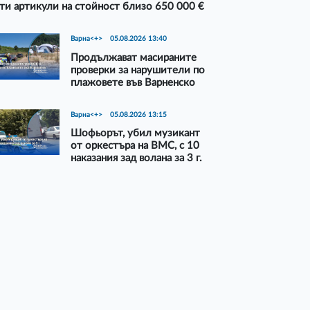
ти артикули на стойност близо 650 000 €
Варна<+>
05.08.2026 13:40
Продължават масираните
проверки за нарушители по
плажовете във Варненско
Варна<+>
05.08.2026 13:15
Шофьорът, убил музикант
от оркестъра на ВМС, с 10
наказания зад волана за 3 г.