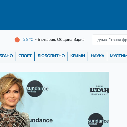
26
℃
- България, Община Варна
БРАНО
СПОРТ
ЛЮБОПИТНО
КРИМИ
НАУКА
МУЛТИ