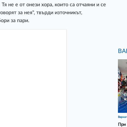
 Тя не е от онези хора, които са отчаяни и се
говорят за нея", твърди източникът,
ори за пари.
ВА
Варна
При 