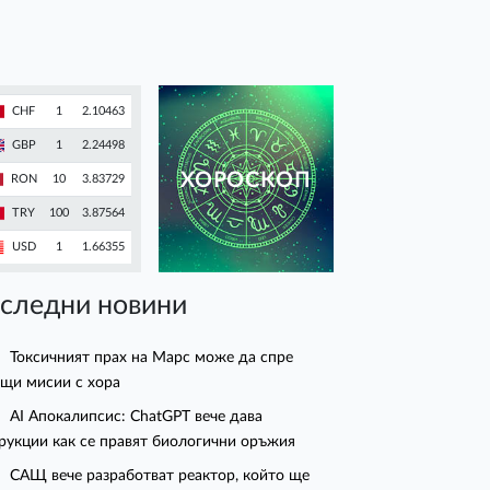
CHF
1
2.10463
GBP
1
2.24498
ХОРОСКОП
RON
10
3.83729
TRY
100
3.87564
USD
1
1.66355
следни новини
Токсичният прах на Марс може да спре
щи мисии с хора
AI Апокалипсис: ChatGPT вече дава
рукции как се правят биологични оръжия
САЩ вече разработват реактор, който ще