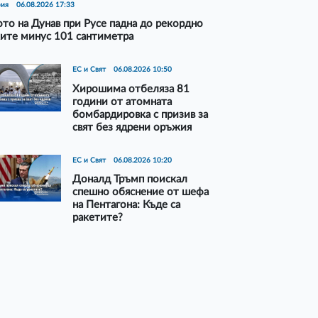
рия
06.08.2026 17:33
то на Дунав при Русе падна до рекордно
ите минус 101 сантиметра
ЕС и Свят
06.08.2026 10:50
Хирошима отбеляза 81
години от атомната
бомбардировка с призив за
свят без ядрени оръжия
ЕС и Свят
06.08.2026 10:20
Доналд Тръмп поискал
спешно обяснение от шефа
на Пентагона: Къде са
ракетите?