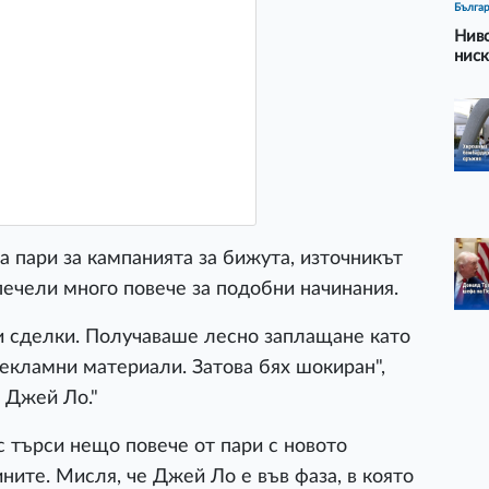
Бълга
Ниво
ниск
а пари за кампанията за бижута, източникът
 печели много повече за подобни начинания.
 сделки. Получаваше лесно заплащане като
рекламни материали. Затова бях шокиран",
а Джей Ло."
с търси нещо повече от пари с новото
ините. Мисля, че Джей Ло е във фаза, в която