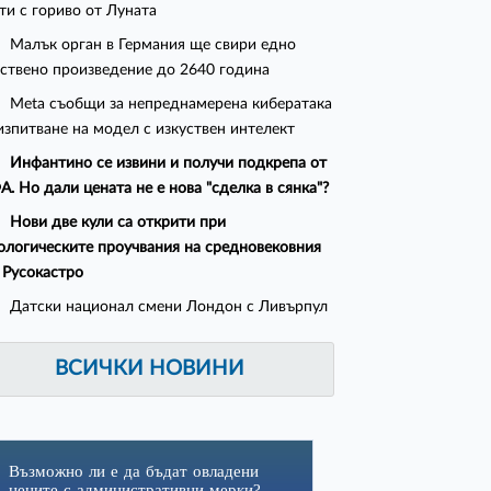
ти с гориво от Луната
Малък орган в Германия ще свири едно
ствено произведение до 2640 година
Meta съобщи за непреднамерена кибератака
изпитване на модел с изкуствен интелект
Инфантино се извини и получи подкрепа от
. Но дали цената не е нова "сделка в сянка"?
Нови две кули са открити при
ологическите проучвания на средновековния
 Русокастро
Датски национал смени Лондон с Ливърпул
ВСИЧКИ НОВИНИ