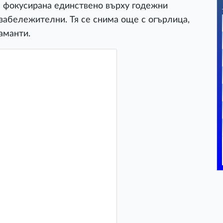
е фокусирана единствено върху годежни
 забележителни. Тя се снима още с огърлица,
аманти.