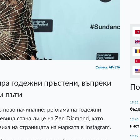
Снимка: АР/БТА
а годежни пръстени, въпреки
По
и пъти
19:35
бъде
 ново начинание: реклама на годежни
евица стана лице на Zen Diamond, като
19:26
инст
иха на страницата на марката в Instagram.
19:19