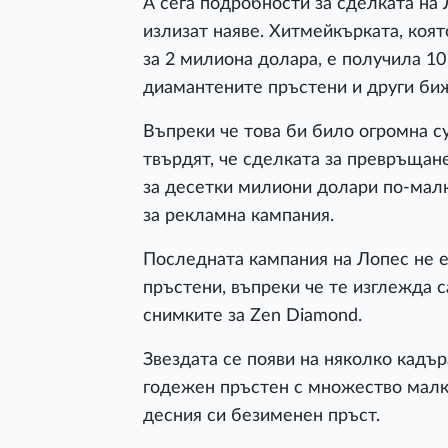
А сега подробности за сделката на
излизат наяве. Хитмейкърката, коят
за 2 милиона долара, е получила 1
диамантените пръстени и други бижу
Въпреки че това би било огромна су
твърдят, че сделката за превръщан
за десетки милиони долари по-мал
за рекламна кампания.
Последната кампания на Лопес не 
пръстени, въпреки че те изглежда с
снимките за Zen Diamond.
Звездата се появи на няколко кадър
годежен пръстен с множество малк
десния си безименен пръст.