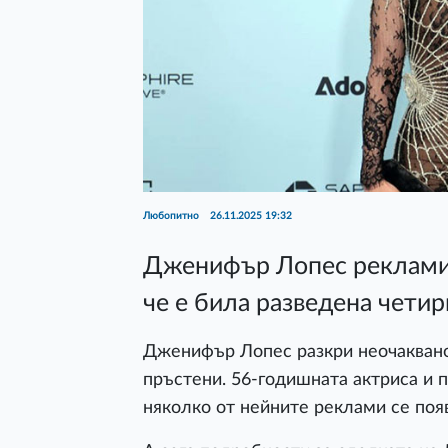
Любопитно
26.11.2025 19:32
Дженифър Лопес рекламир
че е била разведена четир
Дженифър Лопес разкри неочаквано
пръстени. 56-годишната актриса и п
няколко от нейните реклами се появ