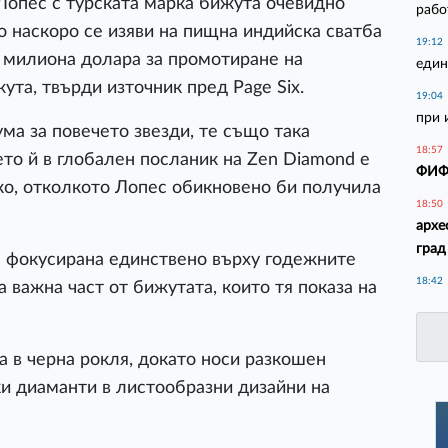
 Лопес с турската марка бижута очевидно
рабо
о наскоро се изяви на пищна индийска сватба
19:12
0 милиона долара за промотиране на
един
та, твърди източник пред Page Six.
19:04
при 
ма за повечето звезди, те също така
18:57
ето й в глобален посланик на Zen Diamond е
ФИФА
ко, отколкото Лопес обикновено би получила
18:50
архе
град
е фокусирана единствено върху годежните
18:42
а важна част от бижутата, които тя показа на
а в черна рокля, докато носи разкошен
и диаманти в листообразни дизайни на