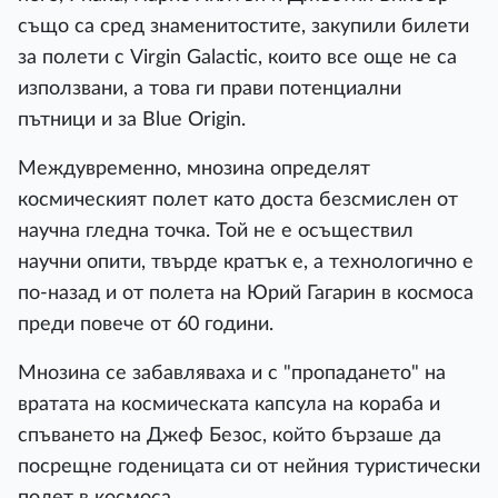
също са сред знаменитостите, закупили билети
за полети с Virgin Galactic, които все още не са
използвани, а това ги прави потенциални
пътници и за Blue Origin.
Междувременно, мнозина определят
космическият полет като доста безсмислен от
научна гледна точка. Той не е осъществил
научни опити, твърде кратък е, а технологично е
по-назад и от полета на Юрий Гагарин в космоса
преди повече от 60 години.
Мнозина се забавляваха и с "пропадането" на
вратата на космическата капсула на кораба и
спъването на Джеф Безос, който бързаше да
посрещне годеницата си от нейния туристически
полет в космоса.