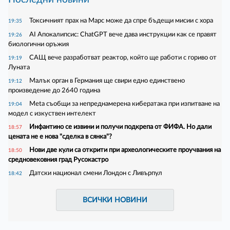
Токсичният прах на Марс може да спре бъдещи мисии с хора
19:35
AI Апокалипсис: ChatGPT вече дава инструкции как се правят
19:26
биологични оръжия
САЩ вече разработват реактор, който ще работи с гориво от
19:19
Луната
Малък орган в Германия ще свири едно единствено
19:12
произведение до 2640 година
Meta съобщи за непреднамерена кибератака при изпитване на
19:04
модел с изкуствен интелект
Инфантино се извини и получи подкрепа от ФИФА. Но дали
18:57
цената не е нова "сделка в сянка"?
Нови две кули са открити при археологическите проучвания на
18:50
средновековния град Русокастро
Датски национал смени Лондон с Ливърпул
18:42
ВСИЧКИ НОВИНИ