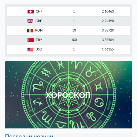
CHF
1
2.10463
GBP
1
2.24498
RON
10
3.83729
TRY
100
3.87564
USD
1
1.66355
ХОРОСКОП
Последни новини