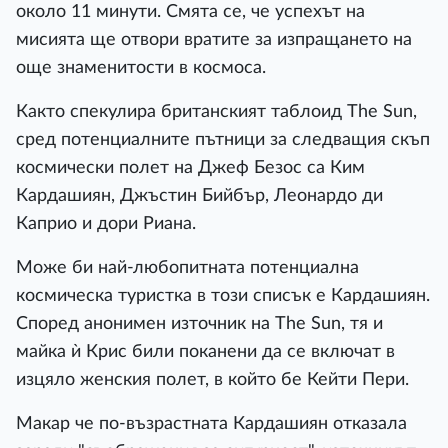
около 11 минути. Смята се, че успехът на
мисията ще отвори вратите за изпращането на
още знаменитости в космоса.
Както спекулира британският таблоид The Sun,
сред потенциалните пътници за следващия скъп
космически полет на Джеф Безос са Ким
Кардашиян, Джъстин Бийбър, Леонардо ди
Каприо и дори Риана.
Може би най-любопитната потенциална
космическа туристка в този списък е Кардашиян.
Според анонимен източник на The Sun, тя и
майка ѝ Крис били поканени да се включат в
изцяло женския полет, в който бе Кейти Пери.
Макар че по-възрастната Кардашиян отказала