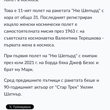
Това е 11-ият полет на ракетата "Ню Шепърд" с
хора от общо 31. Последният регистриран
изцяло женски космически полет е
самостоятелната мисия през 1963 г. на
съветската космонавтка Валентина Терешкова -
първата жена в космоса.
При първия полет на "Ню Шепърд" с екипаж
през юли 2021 г. на борда бяха Джеф Безос и
брат му Марк.
Сред предишните пътници с ракетата беше и
90-годишният актьор от "Стар Трек" Уилям
Шатнър.