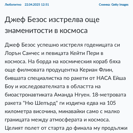
Любопитно
22.04.2025 12:51
Снимка: Getty Images
Джеф Безос изстрелва още
знаменитости в космоса
Джеф Безос успешно изстреля годеницата си
Лорън Санчес и певицата Кейти Пери в
космоса. На борда на космическия кораб бяха
още филмовата продуцентка Кериан Флин,
бившата специалистка по ракети от НАСА Ейша
Боу и изследователката в областта на
биоастронавтиката Аманда Нгуен. 18-метровата
ракета "Ню Шепърд" ги издигна едва на 105
километра височина, минавайки само с малко
границата между атмосферата и космоса.
Целият полет от старта до финала му продължи