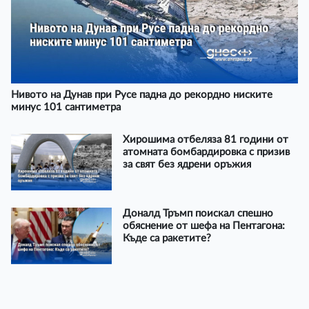
Нивото на Дунав при Русе падна до рекордно ниските
минус 101 сантиметра
Хирошима отбеляза 81 години от
атомната бомбардировка с призив
за свят без ядрени оръжия
Доналд Тръмп поискал спешно
обяснение от шефа на Пентагона:
Къде са ракетите?