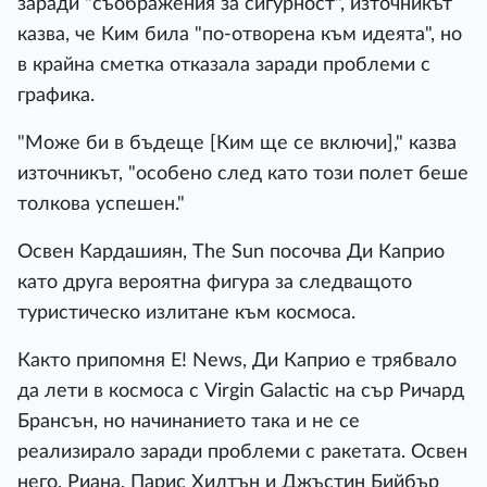
заради "съображения за сигурност", източникът
казва, че Ким била "по-отворена към идеята", но
в крайна сметка отказала заради проблеми с
графика.
"Може би в бъдеще [Ким ще се включи]," казва
източникът, "особено след като този полет беше
толкова успешен."
Освен Кардашиян, The Sun посочва Ди Каприо
като друга вероятна фигура за следващото
туристическо излитане към космоса.
Както припомня E! News, Ди Каприо е трябвало
да лети в космоса с Virgin Galactic на сър Ричард
Брансън, но начинанието така и не се
реализирало заради проблеми с ракетата. Освен
него, Риана, Парис Хилтън и Джъстин Бийбър