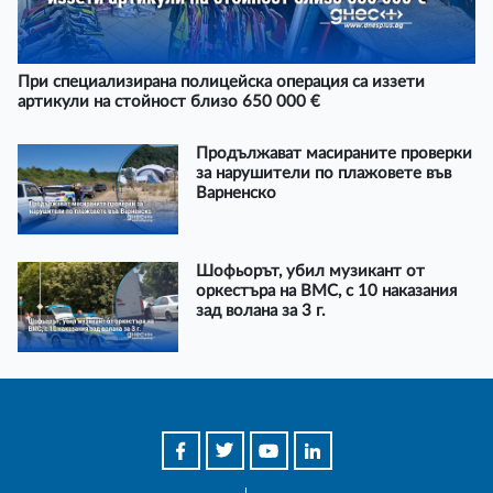
При специализирана полицейска операция са иззети
артикули на стойност близо 650 000 €
Продължават масираните проверки
за нарушители по плажовете във
Варненско
Шофьорът, убил музикант от
оркестъра на ВМС, с 10 наказания
зад волана за 3 г.