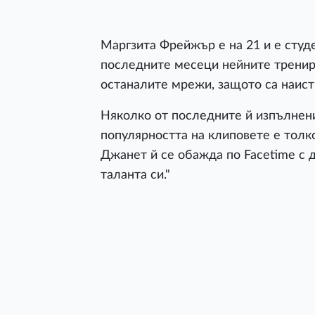
Маргзита Фрейжър е на 21 и е студ
последните месеци нейните трениро
останалите мрежи, защото са наист
Няколко от последните й изпълнени
популярността на клиповете е толко
Джанет й се обажда по Facetime с 
таланта си."