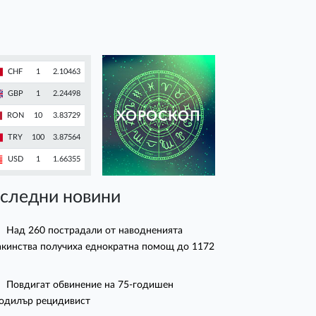
CHF
1
2.10463
GBP
1
2.24498
ХОРОСКОП
RON
10
3.83729
TRY
100
3.87564
USD
1
1.66355
следни новини
Над 260 пострадали от наводненията
кинства получиха еднократна помощ до 1172
Повдигат обвинение на 75-годишен
одилър рецидивист