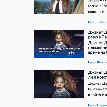
забележите
Майкъл", з
поколение
преди 2 месец
Джанет Дж
ревю в П
Джанет Д
племенни
време на 
преди 10 месе
Джанет Дж
ли е ново
Джанет Джа
би е намер
в който е 
преди 1 годин