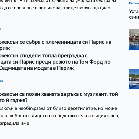
лен път – тя излиза от сянката на „малката сестра на
Варна
а да се превърне в поп икона, олицетворяваща цяло
Уста
свин
а
ексън се събра с племенницата си Парис на
ариж
жексън сподели топла прегръдка с
цата си Парис преди ревюто на Том Форд по
Седмицата на модата в Париж
ца
аксън се появи хваната за ръка с музикант, той
то й гадже?
ксън е необвързана от близо десетилетие, но може
ила любовта в лицето на представител на същия жанр,
изградила име
а