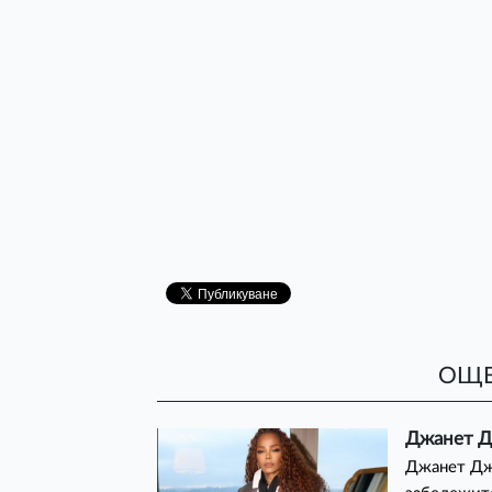
ОЩЕ
Джанет Дж
Джанет Дже