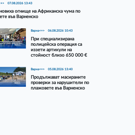
<+>
07.08.2026 13:43
новиха огнище на Африканска чума по
ете във Варненско
Варна<+>
06.08.2026 10:43
При специализирана
полицейска операция са
иззети артикули на
стойност близо 650 000 €
Варна<+>
05.08.2026 13:40
Продължават масираните
проверки за нарушители по
плажовете във Варненско