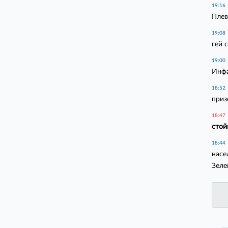
19:16
Плев
19:08
гей 
19:00
Инфа
18:52
приз
18:47
стой
18:44
насе
Зеле