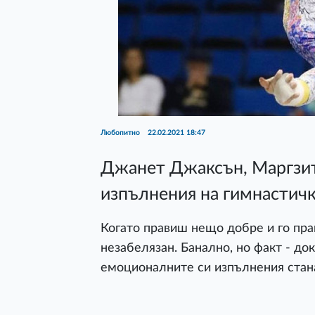
Любопитно
22.02.2021 18:47
Джанет Джаксън, Маргзит
изпълнения на гимнастич
Когато правиш нещо добре и го пра
незабелязан. Банално, но факт - док
емоционалните си изпълнения стан