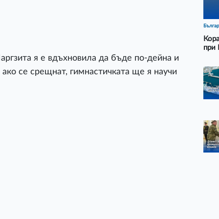
Бълга
Кора
при 
аргзита я е вдъхновила да бъде по-дейна и
е ако се срещнат, гимнастичката ще я научи