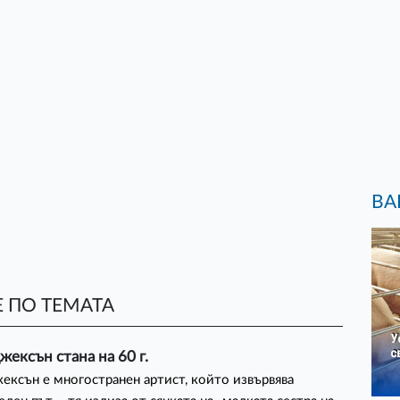
ВА
 ПО ТЕМАТА
ексън стана на 60 г.
ксън е многостранен артист, който извървява