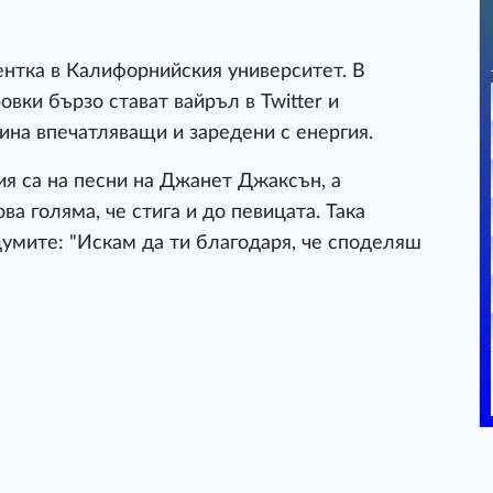
ентка в Калифорнийския университет. В
вки бързо стават вайръл в Twitter и
ина впечатляващи и заредени с енергия.
я са на песни на Джанет Джаксън, а
ва голяма, че стига и до певицата. Така
думите: "Искам да ти благодаря, че споделяш