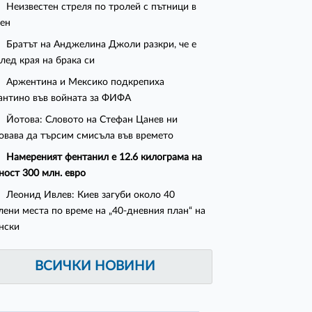
Неизвестен стреля по тролей с пътници в
ен
Братът на Анджелина Джоли разкри, че е
след края на брака си
Аржентина и Мексико подкрепиха
нтино във войната за ФИФА
Йотова: Словото на Стефан Цанев ни
овава да търсим смисъла във времето
Намереният фентанил е 12.6 килограма на
ност 300 млн. евро
Леонид Ивлев: Киев загуби около 40
лени места по време на „40-дневния план“ на
нски
ВСИЧКИ НОВИНИ