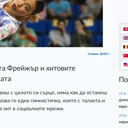
Снимка: ДНЕС+
а Фрейжър и хитовите
ката
По
виш с цялото си сърце, няма как да останеш
19:31
дома
азва го една гимнастичка, която с таланта и
евро
а хит в социалните мрежи.
19:23
нарк