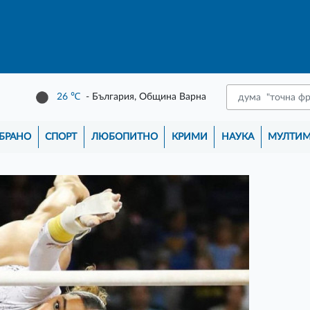
26
℃
- България, Община Варна
БРАНО
СПОРТ
ЛЮБОПИТНО
КРИМИ
НАУКА
МУЛТИ