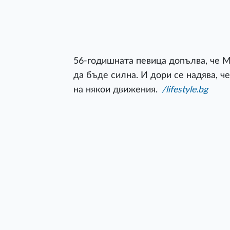
56-годишната певица допълва, че М
да бъде силна. И дори се надява, ч
на някои движения.
/lifestyle.bg