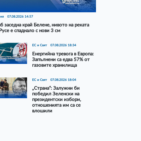
рия
07.08.2026 14:57
б заседна край Белене, нивото на реката
Русе е спаднало с нови 3 см
ЕС и Свят
07.08.2026 18:34
Енергийна тревога в Европа:
Запълнени са едва 57% от
газовите хранилища
ЕС и Свят
07.08.2026 18:04
„Страна“: Залужни би
победил Зеленски на
президентски избори,
отношенията им са се
влошили