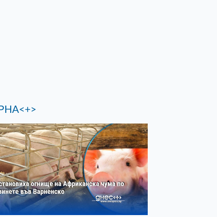
РНА<+>