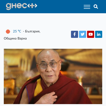
25
℃
- България,
Община Варна