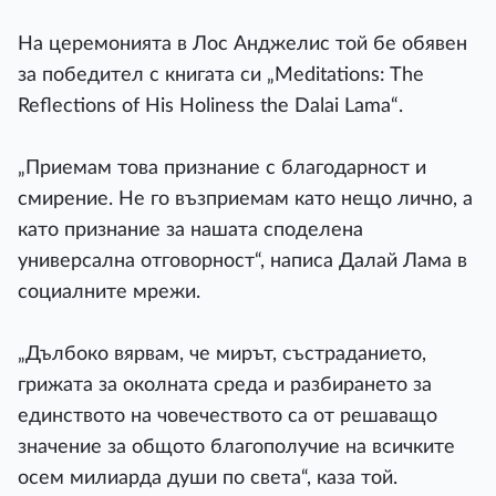
На церемонията в Лос Анджелис той бе обявен
за победител с книгата си „Meditations: The
Reflections of His Holiness the Dalai Lama“.
„Приемам това признание с благодарност и
смирение. Не го възприемам като нещо лично, а
като признание за нашата споделена
универсална отговорност“, написа Далай Лама в
социалните мрежи.
„Дълбоко вярвам, че мирът, състраданието,
грижата за околната среда и разбирането за
единството на човечеството са от решаващо
значение за общото благополучие на всичките
осем милиарда души по света“, каза той.