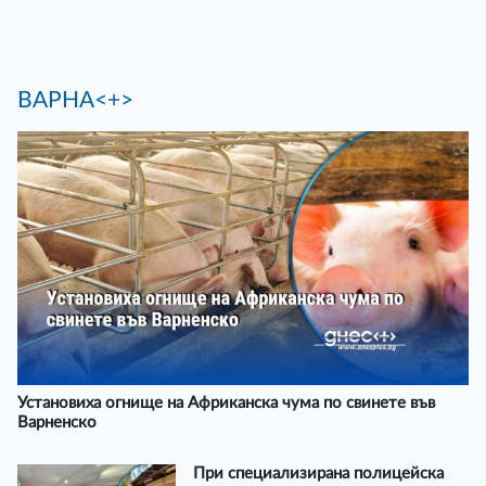
ВАРНА<+>
Установиха огнище на Африканска чума по свинете във
Варненско
При специализирана полицейска