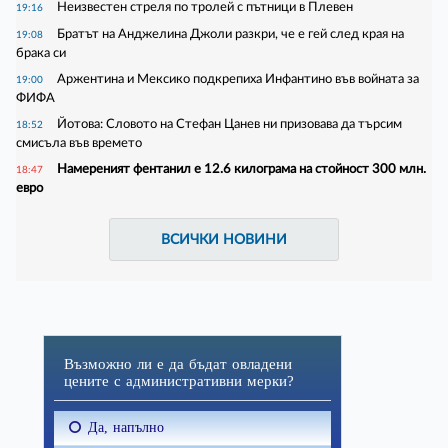
Неизвестен стреля по тролей с пътници в Плевен
19:16
Братът на Анджелина Джоли разкри, че е гей след края на
19:08
брака си
Аржентина и Мексико подкрепиха Инфантино във войната за
19:00
ФИФА
Йотова: Словото на Стефан Цанев ни призовава да търсим
18:52
смисъла във времето
Намереният фентанил е 12.6 килограма на стойност 300 млн.
18:47
евро
ВСИЧКИ НОВИНИ