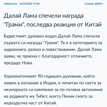
Любопитно
02.02.2026 19:28
Снимка: ДНЕС+
Далай Лама спечели награда
"Грами", последва реакция от Китай
Будисткият духовен водач Далай Лама спечели
първата си награда "Грами". Тя е в категорията за
аудиокнига, разказ и повествование. Далай Лама
заяви, че приема с благодарност отличието,
предаде Нова.
Харизматичният 90-годишен духовник, който
живее в изгнание в Индия, е почитан по света за
неуморната си кампания за по-голяма автономия
на родината му Тибет, която Пекин смята за
неразделна част от Китай.