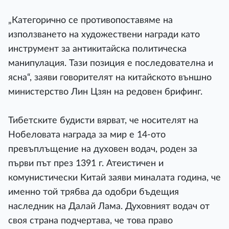
„Категорично се противопоставяме на
използването на художествени награди като
инструмент за антикитайска политическа
манипулация. Тази позиция е последователна и
ясна“, заяви говорителят на китайското външно
министерство Лин Цзян на редовен брифинг.
Тибетските будисти вярват, че носителят на
Нобеловата награда за мир е 14-ото
превъплъщение на духовен водач, роден за
първи път през 1391 г. Атеистичен и
комунистически Китай заяви миналата година, че
именно той трябва да одобри бъдещия
наследник на Далай Лама. Духовният водач от
своя страна подчертава, че това право