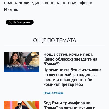
принадлежи единствено на неговия офис в
Индия.
ОЩЕ ПО ТЕМАТА
Нощ в сатен, кожа и пера:
Какво облякоха звездите на
"Грами"?
Церемонията беше излъчвана
на живо онлайн, а водещ за
шести и последен път бе
комикът Тревър Ноа
преди 6 месеца
Бед Бъни триумфира на
"Грами" за латино музика с