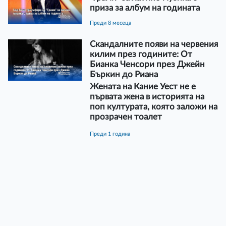
приза за албум на годината
преди 8 месеца
Скандалните появи на червения
килим през годините: От
Бианка Ченсори през Джейн
Бъркин до Риана
Жената на Кание Уест не е
първата жена в историята на
поп културата, която заложи на
прозрачен тоалет
преди 1 година