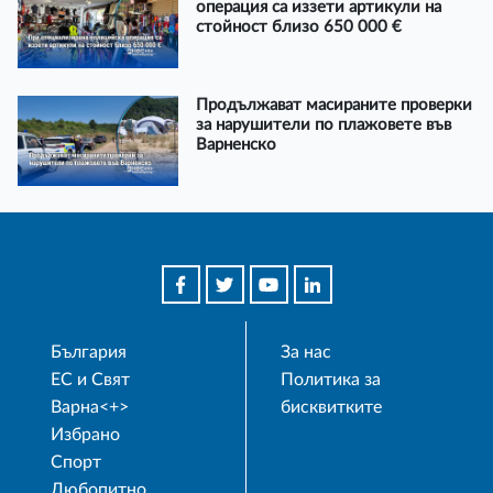
операция са иззети артикули на
стойност близо 650 000 €
Продължават масираните проверки
за нарушители по плажовете във
Варненско
България
За нас
ЕС и Свят
Политика за
Варна<+>
бисквитките
Избрано
Спорт
Любопитно