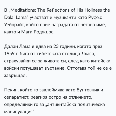
В „Meditations: The Reflections of His Holiness the
Dalai Lama“ участват и музиканти като Руфъс
Уейнрайт, който прие наградата от негово име,
както и Маги Роджърс.
Далай Лама е едва на 23 години, когато през
1959 г. бяга от тибетската столица Лхаса,
страхувайки се за живота си, след като китайски
войски потушават въстание. Оттогава той не се е
завръщал.
Пекин, който го заклеймява като бунтовник и
сепаратист, реагира остро на отличието,
определяйки го за „антикитайска политическа
манипулация“.