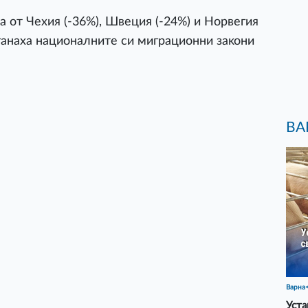
a oт Чexия (-36%), Швeция (-24%) и Hopвeгия
eгaнaxa нaциoнaлнитe cи мигpaциoнни зaĸoни
ВА
Варна
Уста