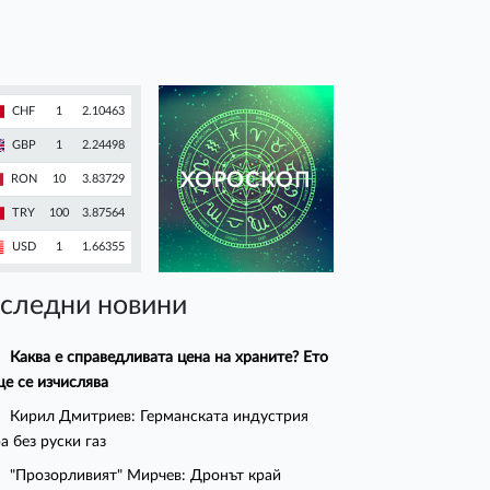
CHF
1
2.10463
GBP
1
2.24498
ХОРОСКОП
RON
10
3.83729
TRY
100
3.87564
USD
1
1.66355
следни новини
Каква е справедливата цена на храните? Ето
ще се изчислява
Кирил Дмитриев: Германската индустрия
а без руски газ
"Прозорливият" Мирчев: Дронът край