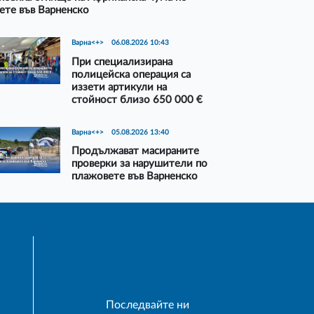
ете във Варненско
Варна<+>
06.08.2026 10:43
При специализирана
полицейска операция са
иззети артикули на
стойност близо 650 000 €
Варна<+>
05.08.2026 13:40
Продължават масираните
проверки за нарушители по
плажовете във Варненско
Последвайте ни