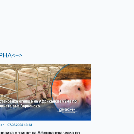
РНА<+>
<+>
07.08.2026 13:43
новиха огнище на Африканска чума по