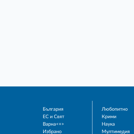
България
Любопитно
ЕС и Свят
Крими
Варна<+>
Наука
Избрано
Мултимедия