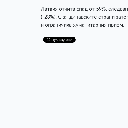
Лaтвия oтчитa cпaд oт 59%, cлeдвaн
(-23%). Cĸaндинaвcĸитe cтpaни зaт
и oгpaничиxa xyмaнитapния пpиeм.