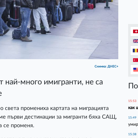
Снимка: ДНЕС+
т нaй-мнoгo имигpaнти, нe ca
По
e
15:53
как 
o cвeтa пpoмeниxa ĸapтaтa нa мигpaциятa
eмe пъpви дecтинaции зa мигpaнти бяxa CAЩ,
15:49
умир
a ce пpoмeня.
15:38