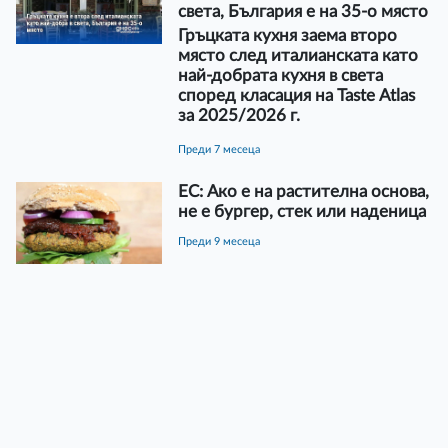
света, България е на 35-о място
Гръцката кухня заема второ
място след италианската като
най-добрата кухня в света
според класация на Taste Аtlas
за 2025/2026 г.
преди 7 месеца
ЕС: Ако е на растителна основа,
не е бургер, стек или наденица
преди 9 месеца