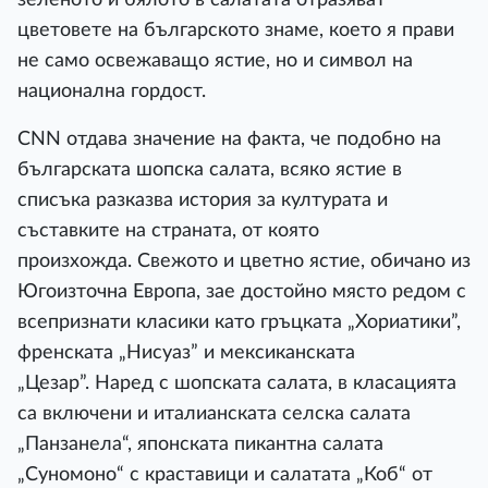
цветовете на българското знаме, което я прави
не само освежаващо ястие, но и символ на
национална гордост.
CNN отдава значение на факта, че подобно на
българската шопска салата, всяко ястие в
списъка разказва история за културата и
съставките на страната, от която
произхожда. Свежото и цветно ястие, обичано из
Югоизточна Европа, зае достойно място редом с
всепризнати класики като гръцката „Хориатики”,
френската „Нисуаз” и мексиканската
„Цезар”. Наред с шопската салата, в класацията
са включени и италианската селска салата
„Панзанела“, японската пикантна салата
„Суномоно“ с краставици и салатата „Коб“ от