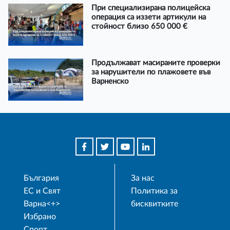
При специализирана полицейска
операция са иззети артикули на
стойност близо 650 000 €
Продължават масираните проверки
за нарушители по плажовете във
Варненско
България
За нас
ЕС и Свят
Политика за
Варна<+>
бисквитките
Избрано
Спорт