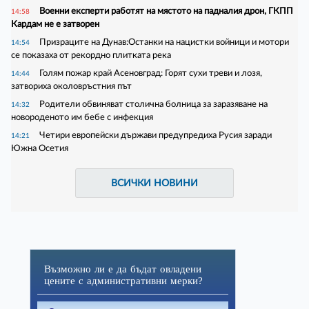
Военни експерти работят на мястото на падналия дрон, ГКПП
14:58
Кардам не е затворен
Призраците на Дунав:Останки на нацистки войници и мотори
14:54
се показаха от рекордно плитката река
Голям пожар край Асеновград: Горят сухи треви и лозя,
14:44
затвориха околовръстния път
Родители обвиняват столична болница за заразяване на
14:32
новороденото им бебе с инфекция
Четири европейски държави предупредиха Русия заради
14:21
Южна Осетия
ВСИЧКИ НОВИНИ