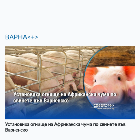
ВАРНА<+>
Установиха огнище на Африканска чума по свинете във
Варненско