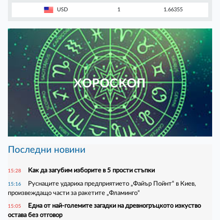
USD
1
1.66355
ХОРОСКОП
Последни новини
Как да загубим изборите в 5 прости стъпки
15:28
Руснаците удариха предприятието „Файър Пойнт“ в Киев,
15:16
произвеждащо части за ракетите „Фламинго“
Една от най-големите загадки на древногръцкото изкуство
15:05
остава без отговор