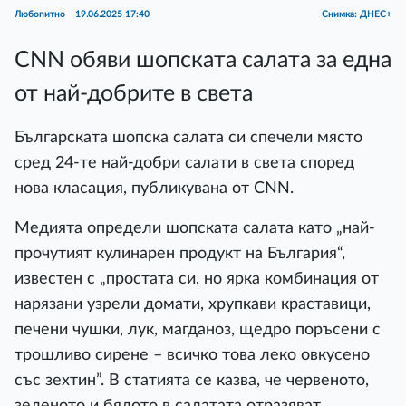
Любопитно
19.06.2025 17:40
Снимка: ДНЕС+
CNN обяви шопската салата за една
от най-добрите в света
Българската шопска салата си спечели място
сред 24-те най-добри салати в света според
нова класация, публикувана от CNN.
Медията определи шопската салата като „най-
прочутият кулинарен продукт на България“,
известен с „простата си, но ярка комбинация от
нарязани узрели домати, хрупкави краставици,
печени чушки, лук, магданоз, щедро поръсени с
трошливо сирене – всичко това леко овкусено
със зехтин”. В статията се казва, че червеното,
зеленото и бялото в салатата отразяват