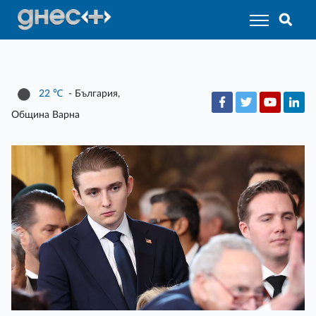
22
℃
- България,
Община Варна