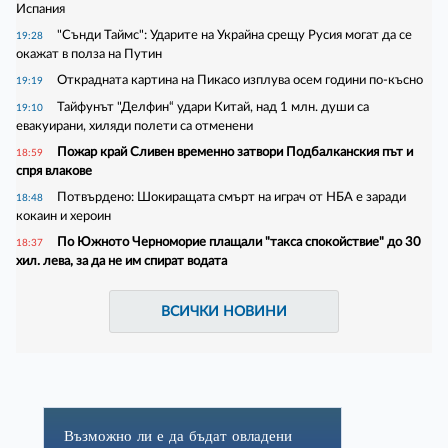
Испания
"Сънди Таймс": Ударите на Украйна срещу Русия могат да се
19:28
окажат в полза на Путин
Открадната картина на Пикасо изплува осем години по-късно
19:19
Тайфунът "Делфин“ удари Китай, над 1 млн. души са
19:10
евакуирани, хиляди полети са отменени
Пожар край Сливен временно затвори Подбалканския път и
18:59
спря влакове
Потвърдено: Шокиращата смърт на играч от НБА е заради
18:48
кокаин и хероин
По Южното Черноморие плащали "такса спокойствие" до 30
18:37
хил. лева, за да не им спират водата
ВСИЧКИ НОВИНИ