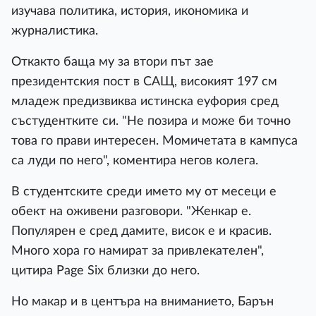
изучава политика, история, икономика и
журналистика.
Откакто баща му за втори път зае
президентския пост в САЩ, високият 197 см
младеж предизвиква истинска еуфория сред
състудентките си. "Не позира и може би точно
това го прави интересен. Момичетата в кампуса
са луди по него", коментира негов колега.
В студентските среди името му от месеци е
обект на оживени разговори. "Женкар е.
Популярен е сред дамите, висок е и красив.
Много хора го намират за привлекателен",
цитира Page Six близки до него.
Но макар и в центъра на вниманието, Барън