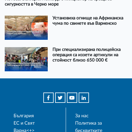
сигурността в Черно море
Установиха огнище на Африканска
чума по свинете във Варненско
При специализирана полицейска
операция са иззети артикули на
стойност близо 650 000 €
България
За нас
ЕС и Свят
Политика за
Варна<+>
бисквитките