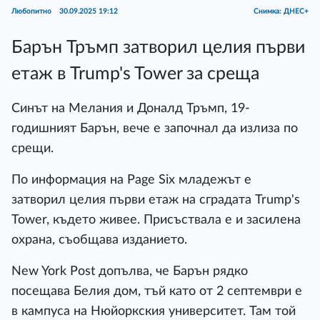
Любопитно
30.09.2025 19:12
Снимка: ДНЕС+
Барън Тръмп затворил целия първи
етаж в Trump's Tower за среща
Синът на Мелания и Доналд Тръмп, 19-
годишният Барън, вече е започнал да излиза по
срещи.
По информация на Page Six младежът е
затворил целия първи етаж на сградата Trump's
Tower, където живее. Присъствала е и засилена
охрана, съобщава изданието.
New York Post допълва, че Барън рядко
посещава Белия дом, тъй като от 2 септември е
в кампуса на Нюйоркския университет. Там той