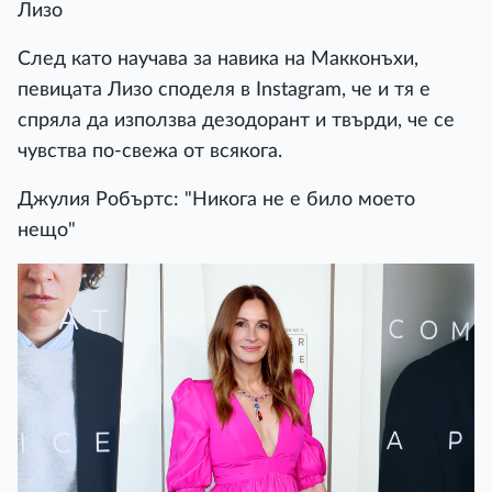
Лизо
След като научава за навика на Макконъхи,
певицата Лизо споделя в Instagram, че и тя е
спряла да използва дезодорант и твърди, че се
чувства по-свежа от всякога.
Джулия Робъртс: "Никога не е било моето
нещо"