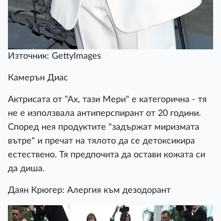
Източник: GettyImages
Камерън Диас
Актрисата от "Ах, тази Мери" е категорична - тя
не е използвала антиперспирант от 20 години.
Според нея продуктите "задържат миризмата
вътре" и пречат на тялото да се детоксикира
естествено. Тя предпочита да остави кожата си
да диша.
Даян Крюгер: Алергия към дезодорант