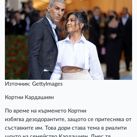
Източник: GettyImages
Кортни Кардашиян
По време на кърменето Кортни
избягва дезодорантите, защото се притеснява от
съставките им. Това дори става тема в риалити
шоуто на семейство Кардашиян. Днес тя