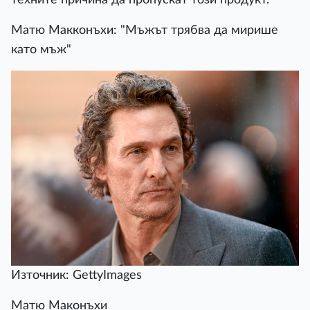
Матю Макконъхи: "Мъжът трябва да мирише
като мъж"
Източник: GettyImages
Матю Маконъхи