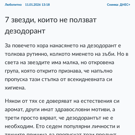
Любопитно
11.01.2026 13:18
Снимка: ДНЕС+
7 звезди, които не ползват
дезодорант
За повечето хора нанасянето на дезодорант е
толкова рутинно, колкото миенето на зъби. Но в
света на звездите има малка, но откровена
група, която открито признава, че напълно
пропуска тази стъпка от всекидневната си
хигиена.
Някои от тях се доверяват на естествения си
аромат, други имат здравословни мотиви, а
трети просто вярват, че дезодорантът не е
необходим. Ето седем популярни личности и
техните причина да пропускат този продукт.