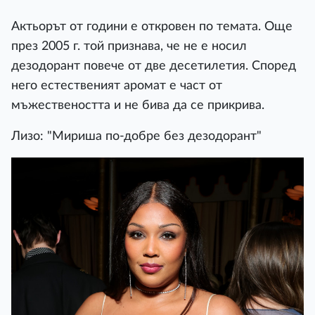
Актьорът от години е откровен по темата. Още
през 2005 г. той признава, че не е носил
дезодорант повече от две десетилетия. Според
него естественият аромат е част от
мъжествеността и не бива да се прикрива.
Лизо: "Мириша по-добре без дезодорант"