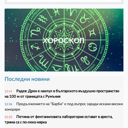
ХОРОСКОП
Последни новини
Радев: Дрон е нахлул в българското въздушно пространство
12:41
на 100 м от границата с Румъния
Продължението на "Барби“ е под въпрос заради искани високи
12:36
хонорари
Петима от фентаниловата лаборатория остават в ареста,
12:25
трима са с по-лека мярка