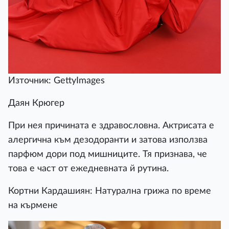
Източник: GettyImages
Даян Крюгер
При нея причината е здравословна. Актрисата е
алергична към дезодоранти и затова използва
парфюм дори под мишниците. Тя признава, че
това е част от ежедневната й рутина.
Кортни Кардашиян: Натурална грижа по време
на кърмене