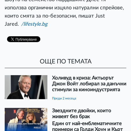
използва органични изцяло натурални спрейове,
които смята за по-безопасни, пишат Just
Jared.
/lifestyle.bg
ОЩЕ ПО ТЕМАТА
Холивуд в криза: Актьорът
Джон Войт лобирал за данъчни
стимули за киноиндустрията
преди 2 месеца
Звездните двойки, които
живеят без брак
Един от най-емблематичните
примери са Голди Хоун и Кърт