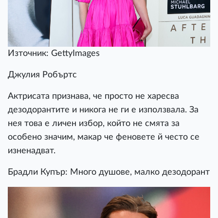
Източник: GettyImages
Джулия Робъртс
Актрисата признава, че просто не харесва
дезодорантите и никога не ги е използвала. За
нея това е личен избор, който не смята за
особено значим, макар че феновете й често се
изненадват.
Брадли Купър: Много душове, малко дезодорант