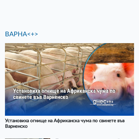
ВАРНА<+>
Установиха огнище на Африканска чума по свинете във
Варненско