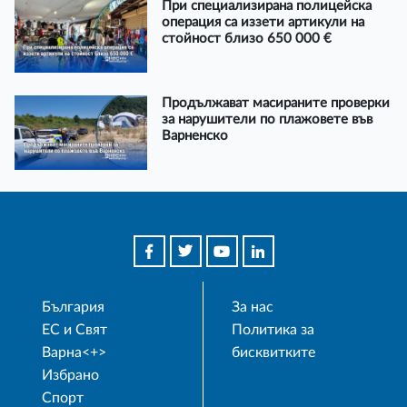
При специализирана полицейска
операция са иззети артикули на
стойност близо 650 000 €
Продължават масираните проверки
за нарушители по плажовете във
Варненско
България
За нас
ЕС и Свят
Политика за
Варна<+>
бисквитките
Избрано
Спорт