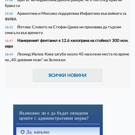
19:08
брака си
Аржентина и Мексико подкрепиха Инфантино във войната за
19:00
ФИФА
Йотова: Словото на Стефан Цанев ни призовава да търсим
18:52
смисъла във времето
Намереният фентанил е 12.6 килограма на стойност 300 млн.
18:47
евро
Леонид Ивлев: Киев загуби около 40 населени места по време
18:44
на „40-дневния план“ на Зеленски
ВСИЧКИ НОВИНИ