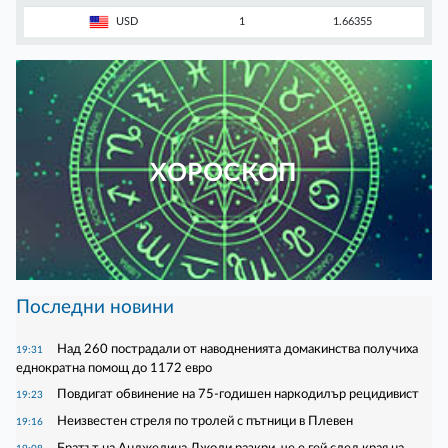
USD
1
1.66355
ХОРОСКОП
Последни новини
Над 260 пострадали от наводненията домакинства получиха
19:31
еднократна помощ до 1172 евро
Повдигат обвинение на 75-годишен наркодилър рецидивист
19:23
Неизвестен стреля по тролей с пътници в Плевен
19:16
Братът на Анджелина Джоли разкри, че е гей след края на