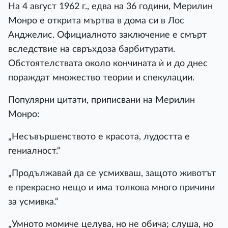
На 4 август 1962 г., едва на 36 години, Мерилин
Монро е открита мъртва в дома си в Лос
Анджелис. Официалното заключение е смърт
вследствие на свръхдоза барбитурати.
Обстоятелствата около кончината ѝ и до днес
пораждат множество теории и спекулации.
Популярни цитати, приписвани на Мерилин
Монро:
„Несъвършенството е красота, лудостта е
гениалност.“
„Продължавай да се усмихваш, защото животът
е прекрасно нещо и има толкова много причини
за усмивка.“
„Умното момиче целува, но не обича; слуша, но