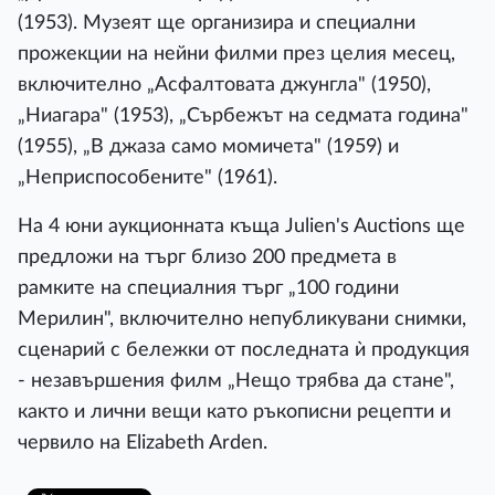
(1953). Музеят ще организира и специални
прожекции на нейни филми през целия месец,
включително „Асфалтовата джунгла" (1950),
„Ниагара" (1953), „Сърбежът на седмата година"
(1955), „В джаза само момичета" (1959) и
„Неприспособените" (1961).
На 4 юни аукционната къща Julien's Auctions ще
предложи на търг близо 200 предмета в
рамките на специалния търг „100 години
Мерилин", включително непубликувани снимки,
сценарий с бележки от последната ѝ продукция
- незавършения филм „Нещо трябва да стане",
както и лични вещи като ръкописни рецепти и
червило на Elizabeth Arden.