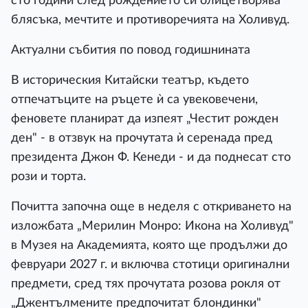
сто години след рождението си олицетворява
блясъка, мечтите и противоречията на Холивуд.
Актуални събития по повод годишнината
В историческия Китайски театър, където
отпечатъците на ръцете ѝ са увековечени,
феновете планират да изпеят „Честит рожден
ден" - в отзвук на прочутата ѝ серенада пред
президента Джон Ф. Кенеди - и да поднесат сто
рози и торта.
Почитта започна още в неделя с откриването на
изложбата „Мерилин Монро: Икона на Холивуд"
в Музея на Академията, която ще продължи до
февруари 2027 г. и включва стотици оригинални
предмети, сред тях прочутата розова рокля от
„Джентълмените предпочитат блондинки"