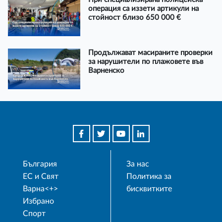
операция са иззети артикули на
стойност близо 650 000 €
Продължават масираните проверки
за нарушители по плажовете във
Варненско
България
За нас
ЕС и Свят
Политика за
Варна<+>
бисквитките
Избрано
Спорт