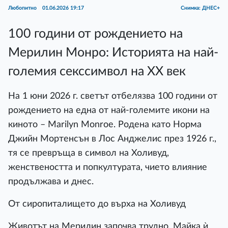
Любопитно
01.06.2026 19:17
Снимка: ДНЕС+
100 години от рождението на
Мерилин Монро: Историята на най-
големия секссимвол на ХХ век
На 1 юни 2026 г. светът отбелязва 100 години от
рождението на една от най-големите икони на
киното – Marilyn Monroe. Родена като Норма
Джийн Мортенсън в Лос Анджелис през 1926 г.,
тя се превръща в символ на Холивуд,
женствеността и попкултурата, чието влияние
продължава и днес.
От сиропиталището до върха на Холивуд
Животът на Мерилин започва трудно. Майка ѝ