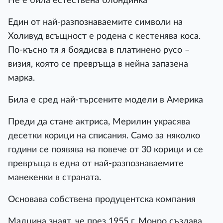
Не е била естествена блондинка
Един от най-разпознаваемите символи на
Холивуд всъщност е родена с кестенява коса.
По-късно тя я боядисва в платинено русо –
визия, която се превръща в нейна запазена
марка.
Била е сред най-търсените модели в Америка
Преди да стане актриса, Мерилин украсява
десетки корици на списания. Само за няколко
години се появява на повече от 30 корици и се
превръща в една от най-разпознаваемите
манекенки в страната.
Основава собствена продуцентска компания
Малцина знаят, че през 1955 г. Монро създава