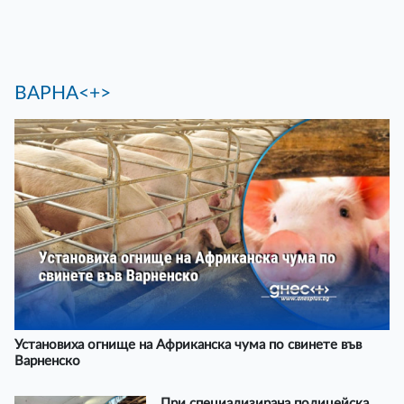
ВАРНА<+>
Установиха огнище на Африканска чума по свинете във
Варненско
При специализирана полицейска