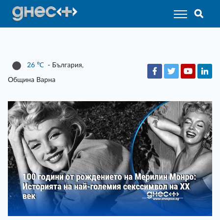
26
℃
- България,
Община Варна