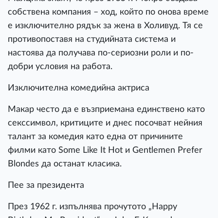
собствена компания – ход, който по онова време
е изключително рядък за жена в Холивуд. Тя се
противопоставя на студийната система и
настоява да получава по-сериозни роли и по-
добри условия на работа.
Изключителна комедийна актриса
Макар често да е възприемана единствено като
секссимвол, критиците и днес посочват нейния
талант за комедия като една от причините
филми като Some Like It Hot и Gentlemen Prefer
Blondes да останат класика.
Пее за президента
През 1962 г. изпълнява прочутото „Happy