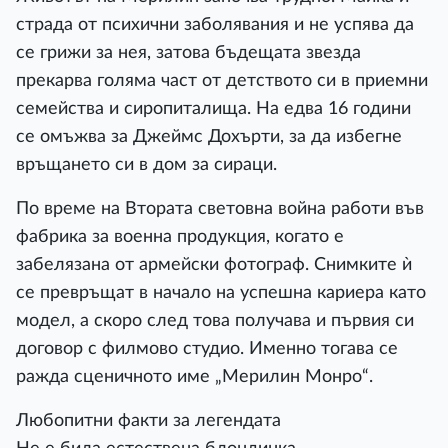
страда от психични заболявания и не успява да
се грижи за нея, затова бъдещата звезда
прекарва голяма част от детството си в приемни
семейства и сиропиталища. На едва 16 години
се омъжва за Джеймс Дохърти, за да избегне
връщането си в дом за сираци.
По време на Втората световна война работи във
фабрика за военна продукция, когато е
забелязана от армейски фотограф. Снимките ѝ
се превръщат в начало на успешна кариера като
модел, а скоро след това получава и първия си
договор с филмово студио. Именно тогава се
ражда сценичното име „Мерилин Монро“.
Любопитни факти за легендата