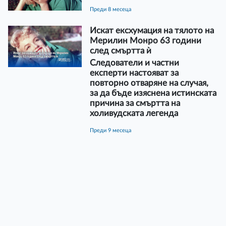
преди 8 месеца
Искат ексхумация на тялото на
Мерилин Монро 63 години
след смъртта ѝ
Следователи и частни
експерти настояват за
повторно отваряне на случая,
за да бъде изяснена истинската
причина за смъртта на
холивудската легенда
преди 9 месеца