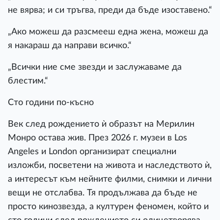
не вярва; и си тръгва, преди да бъде изоставено.“
„Ако можеш да разсмееш една жена, можеш да
я накараш да направи всичко.“
„Всички ние сме звезди и заслужаваме да
блестим.“
Сто години по-късно
Век след рождението ѝ образът на Мерилин
Монро остава жив. През 2026 г. музеи в Los
Angeles и London организират специални
изложби, посветени на живота и наследството ѝ,
а интересът към нейните филми, снимки и лични
вещи не отслабва. Тя продължава да бъде не
просто кинозвезда, а културен феномен, който и