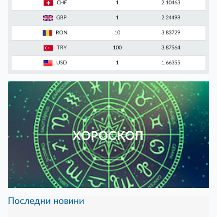
CHF
1
2.10463
GBP
1
2.24498
RON
10
3.83729
TRY
100
3.87564
USD
1
1.66355
ХОРОСКОП
Последни новини