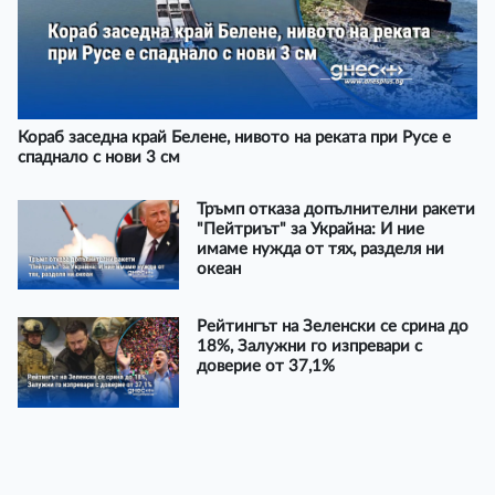
Кораб заседна край Белене, нивото на реката при Русе е
спаднало с нови 3 см
Тръмп отказа допълнителни ракети
"Пейтриът" за Украйна: И ние
имаме нужда от тях, разделя ни
океан
Рейтингът на Зеленски се срина до
18%, Залужни го изпревари с
доверие от 37,1%