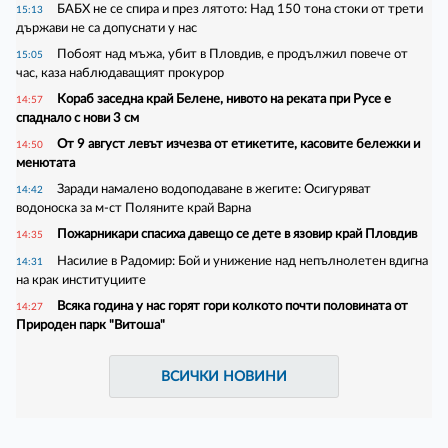
БАБХ не се спира и през лятото: Над 150 тона стоки от трети
15:13
държави не са допуснати у нас
Побоят над мъжа, убит в Пловдив, е продължил повече от
15:05
час, каза наблюдаващият прокурор
Кораб заседна край Белене, нивото на реката при Русе е
14:57
спаднало с нови 3 см
От 9 август левът изчезва от етикетите, касовите бележки и
14:50
менютата
Заради намалено водоподаване в жегите: Осигуряват
14:42
водоноска за м-ст Поляните край Варна
Пожарникари спасиха давещо се дете в язовир край Пловдив
14:35
Насилие в Радомир: Бой и унижение над непълнолетен вдигна
14:31
на крак институциите
Всяка година у нас горят гори колкото почти половината от
14:27
Природен парк "Витоша"
ВСИЧКИ НОВИНИ