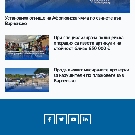
Установиха огнище на Африканска чума по свинете във
Варненско
При специализирана полицейска
операция са иззети артикули на
стойност близо 650 000 €
Продължават масираните проверки
за нарушители по плажовете във
Варненско