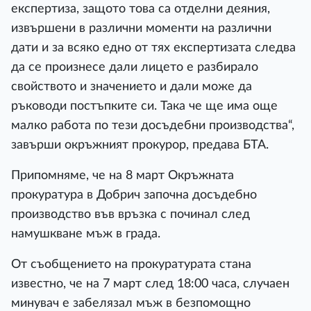
експертиза, защото това са отделни деяния,
извършени в различни моменти на различни
дати и за всяко едно от тях експертизата следва
да се произнесе дали лицето е разбирало
свойството и значението и дали може да
ръководи постъпките си. Така че ще има още
малко работа по тези досъдебни производства“,
завърши окръжният прокурор, предава БТА.
Припомняме, че на 8 март Окръжната
прокуратура в Добрич започна досъдебно
производство във връзка с починал след
намушкване мъж в града.
От съобщението на прокуратурата стана
известно, че на 7 март след 18:00 часа, случаен
минувач е забелязал мъж в безпомощно