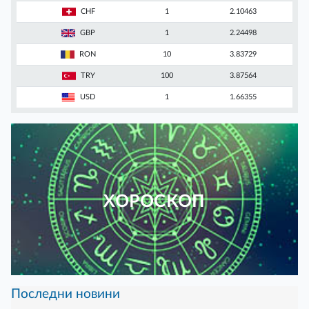
CHF
1
2.10463
GBP
1
2.24498
RON
10
3.83729
TRY
100
3.87564
USD
1
1.66355
ХОРОСКОП
Последни новини