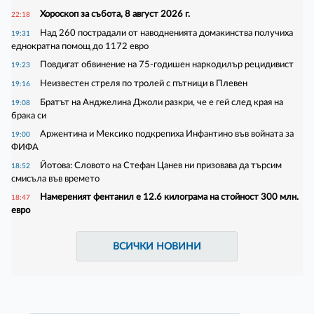
Хороскоп за събота, 8 август 2026 г.
22:18
Над 260 пострадали от наводненията домакинства получиха
19:31
еднократна помощ до 1172 евро
Повдигат обвинение на 75-годишен наркодилър рецидивист
19:23
Неизвестен стреля по тролей с пътници в Плевен
19:16
Братът на Анджелина Джоли разкри, че е гей след края на
19:08
брака си
Аржентина и Мексико подкрепиха Инфантино във войната за
19:00
ФИФА
Йотова: Словото на Стефан Цанев ни призовава да търсим
18:52
смисъла във времето
Намереният фентанил е 12.6 килограма на стойност 300 млн.
18:47
евро
ВСИЧКИ НОВИНИ