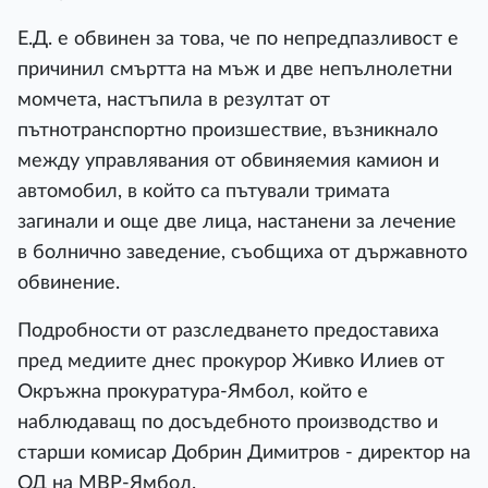
Е.Д. е обвинен за това, че по непредпазливост е
причинил смъртта на мъж и две непълнолетни
момчета, настъпила в резултат от
пътнотранспортно произшествие, възникнало
между управлявания от обвиняемия камион и
автомобил, в който са пътували тримата
загинали и още две лица, настанени за лечение
в болнично заведение, съобщиха от държавното
обвинение.
Подробности от разследването предоставиха
пред медиите днес прокурор Живко Илиев от
Окръжна прокуратура-Ямбол, който е
наблюдаващ по досъдебното производство и
старши комисар Добрин Димитров - директор на
ОД на МВР-Ямбол.