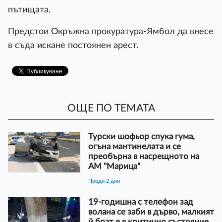
пътищата.
Предстои Окръжна прокуратура-Ямбол да внесе
в съда искане постоянен арест.
ОЩЕ ПО ТЕМАТА
Турски шофьор спука гума,
огъна мантинелата и се
преобърна в насрещното на
АМ "Марица"
преди 2 дни
19-годишна с телефон зад
волана се заби в дърво, малкият
й брат е в критично състояние