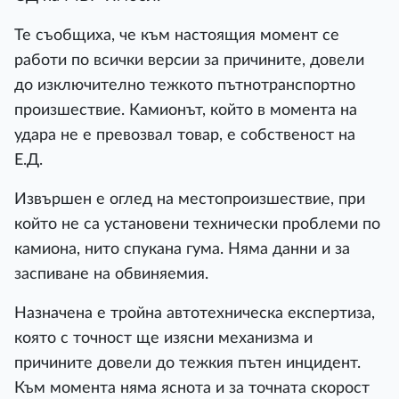
Те съобщиха, че към настоящия момент се
работи по всички версии за причините, довели
до изключително тежкото пътнотранспортно
произшествие. Камионът, който в момента на
удара не е превозвал товар, е собственост на
Е.Д.
Извършен е оглед на местопроизшествие, при
който не са установени технически проблеми по
камиона, нито спукана гума. Няма данни и за
заспиване на обвиняемия.
Назначена е тройна автотехническа експертиза,
която с точност ще изясни механизма и
причините довели до тежкия пътен инцидент.
Към момента няма яснота и за точната скорост