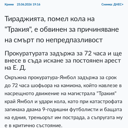
Крими
25.06.2026 19:16
Снимка: ДНЕС+
Тираджията, помел кола на
"Тракия", е обвинен за причиняване
на смърт по непредпазливост
Прокуратурата задържа за 72 часа и ще
внесе в съда искане за постоянен арест
на Е. Д.
Окръжна прокуратура-Ямбол задържа за срок
до 72 часа шофьора на камиона, който навлезе в
насрещното движение на магистрала "Тракия"
край Ямбол и удари кола, като при катастрофата
загинаха двама 9-годишни футболисти и бащата
на едния, треньорът им пострада, а съпругата му
е в критично състояние.