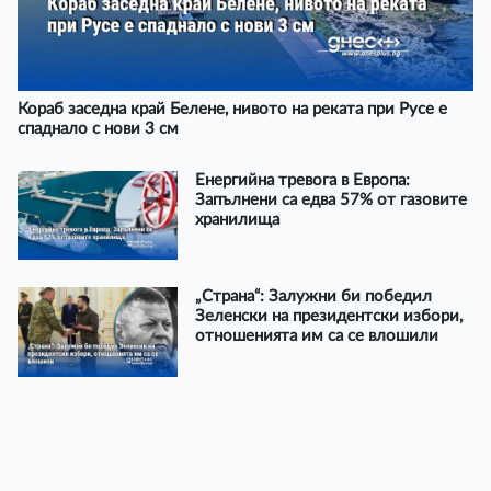
Кораб заседна край Белене, нивото на реката при Русе е
спаднало с нови 3 см
Енергийна тревога в Европа:
Запълнени са едва 57% от газовите
хранилища
„Страна“: Залужни би победил
Зеленски на президентски избори,
отношенията им са се влошили