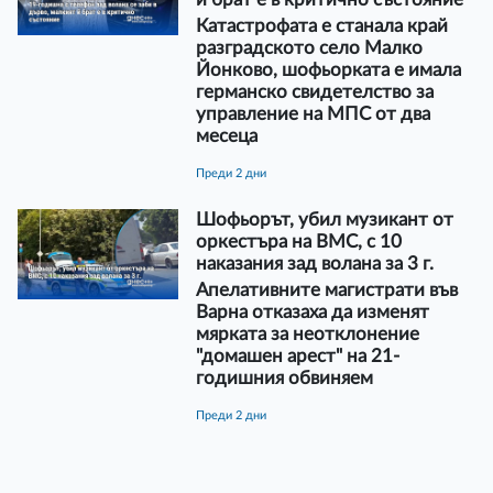
Катастрофата е станала край
разградското село Малко
Йонково, шофьорката е имала
германско свидетелство за
управление на МПС от два
месеца
преди 2 дни
Шофьорът, убил музикант от
оркестъра на ВМС, с 10
наказания зад волана за 3 г.
Апелативните магистрати във
Варна отказаха да изменят
мярката за неотклонение
"домашен арест" на 21-
годишния обвиняем
преди 2 дни