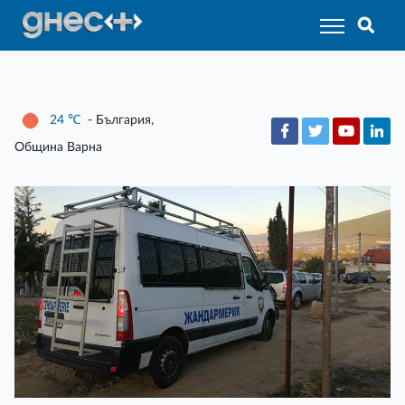
24
℃
- България,
Община Варна