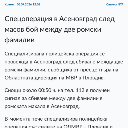
Крими
06.07.2026 12:02
Снимка: БТА
Спецоперация в Асеновград след
масов бой между две ромски
фамилии
Специализирана полицейска операция се
провежда в Асеновград след сбиване между две
ромски фамилии, съобщиха от пресцентъра на
Областната дирекция на МВР в Пловдив.
Снощи около 00:50 ч. на тел. 112 е получен
сигнал за сбиване между две фамилии в
ромската махала в Асеновград.
В момента тече специализира полицейска
операция със силите на ОДМВР - Пловдив и