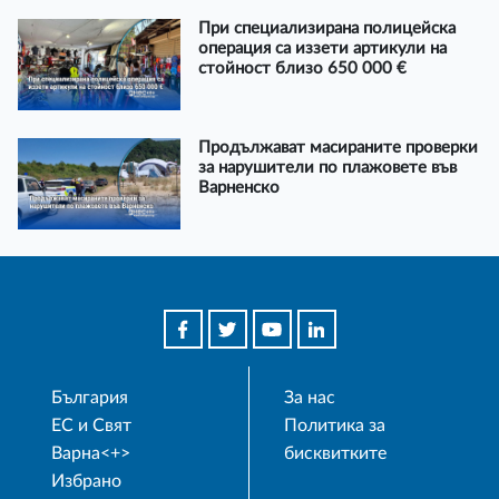
При специализирана полицейска
операция са иззети артикули на
стойност близо 650 000 €
Продължават масираните проверки
за нарушители по плажовете във
Варненско
България
За нас
ЕС и Свят
Политика за
Варна<+>
бисквитките
Избрано