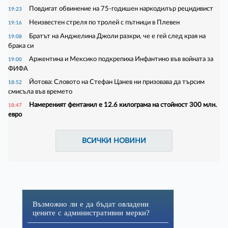
Повдигат обвинение на 75-годишен наркодилър рецидивист
19:23
Неизвестен стреля по тролей с пътници в Плевен
19:16
Братът на Анджелина Джоли разкри, че е гей след края на
19:08
брака си
Аржентина и Мексико подкрепиха Инфантино във войната за
19:00
ФИФА
Йотова: Словото на Стефан Цанев ни призовава да търсим
18:52
смисъла във времето
Намереният фентанил е 12.6 килограма на стойност 300 млн.
18:47
евро
ВСИЧКИ НОВИНИ