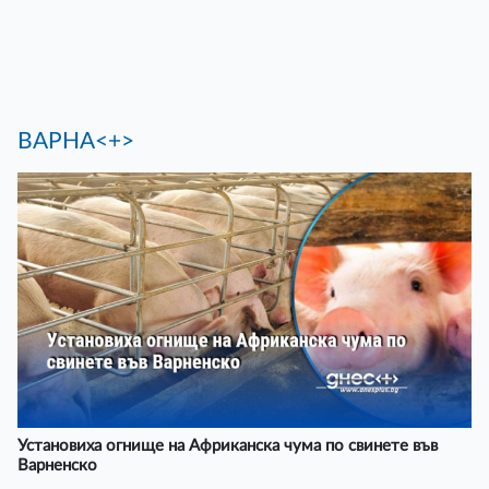
ВАРНА<+>
Установиха огнище на Африканска чума по свинете във
Варненско