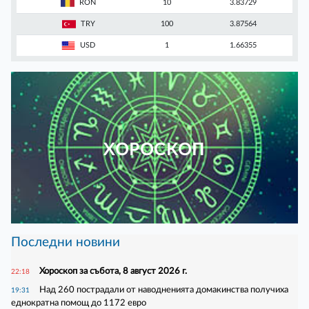
RON
10
3.83729
TRY
100
3.87564
USD
1
1.66355
ХОРОСКОП
Последни новини
Хороскоп за събота, 8 август 2026 г.
22:18
Над 260 пострадали от наводненията домакинства получиха
19:31
еднократна помощ до 1172 евро