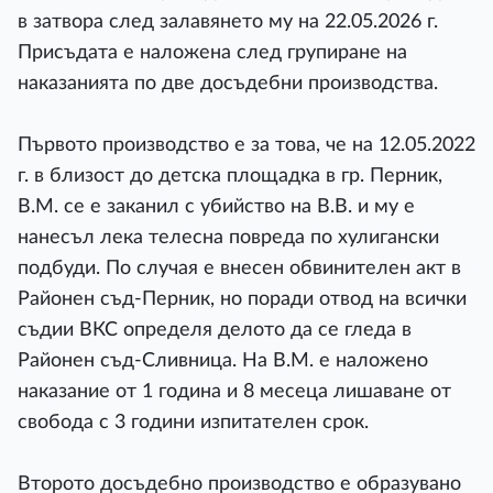
в затвора след залавянето му на 22.05.2026 г.
Присъдата е наложена след групиране на
наказанията по две досъдебни производства.
Първото производство е за това, че на 12.05.2022
г. в близост до детска площадка в гр. Перник,
В.М. се е заканил с убийство на В.В. и му е
нанесъл лека телесна повреда по хулигански
подбуди. По случая е внесен обвинителен акт в
Районен съд-Перник, но поради отвод на всички
съдии ВКС определя делото да се гледа в
Районен съд-Сливница. На В.М. е наложено
наказание от 1 година и 8 месеца лишаване от
свобода с 3 години изпитателен срок.
Второто досъдебно производство е образувано