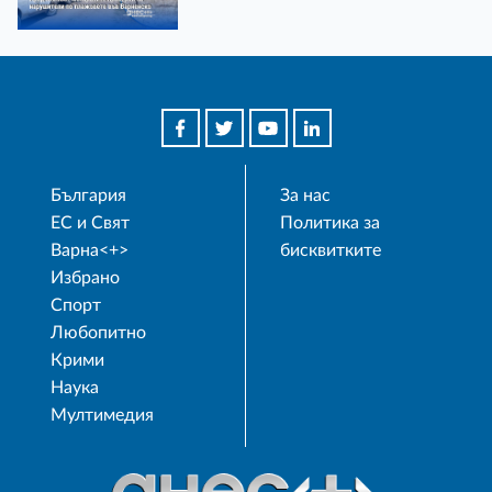
България
За нас
ЕС и Свят
Политика за
Варна<+>
бисквитките
Избрано
Спорт
Любопитно
Крими
Наука
Мултимедия