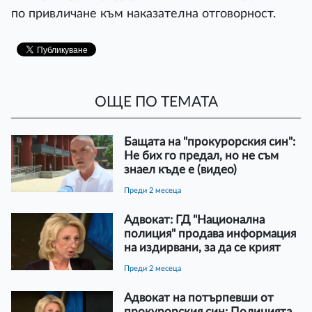
по привличане към наказателна отговорност.
ОЩЕ ПО ТЕМАТА
Бащата на "прокурорския син":
Не бих го предал, но не съм
знаел къде е (видео)
преди 2 месеца
Адвокат: ГД "Национална
полиция" продава информация
на издирвани, за да се крият
преди 2 месеца
Адвокат на потърпевши от
прокурорския син: Полицията