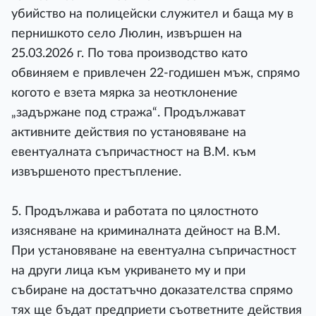
убийство на полицейски служител и баща му в
пернишкото село Люлин, извършен на
25.03.2026 г. По това производство като
обвиняем е привлечен 22-годишен мъж, спрямо
когото е взета мярка за неотклонение
„задържане под стража“. Продължават
активните действия по установяване на
евентуалната съпричастност на В.М. към
извършеното престъпление.
5. Продължава и работата по цялостното
изясняване на криминалната дейност на В.М.
При установяване на евентуална съпричастност
на други лица към укриването му и при
събиране на достатъчно доказателства спрямо
тях ще бъдат предприети съответните действия