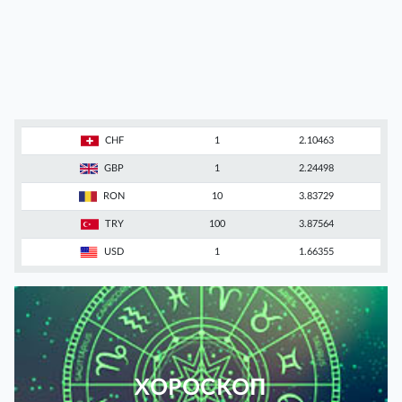
CHF
1
2.10463
GBP
1
2.24498
RON
10
3.83729
TRY
100
3.87564
USD
1
1.66355
ХОРОСКОП