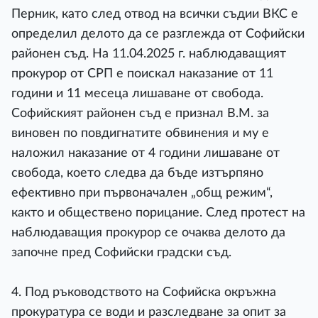
Перник, като след отвод на всички съдии ВКС е
определил делото да се разглежда от Софийски
районен съд. На 11.04.2025 г. наблюдаващият
прокурор от СРП е поискал наказание от 11
години и 11 месеца лишаване от свобода.
Софийският районен съд е признал В.М. за
виновен по повдигнатите обвинения и му е
наложил наказание от 4 години лишаване от
свобода, което следва да бъде изтърпяно
ефективно при първоначален „общ режим“,
както и обществено порицание. След протест на
наблюдаващия прокурор се очаква делото да
започне пред Софийски градски съд.
4. Под ръководството на Софийска окръжна
прокуратура се води и разследване за опит за