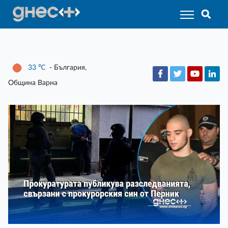
33
℃
- България,
Община Варна