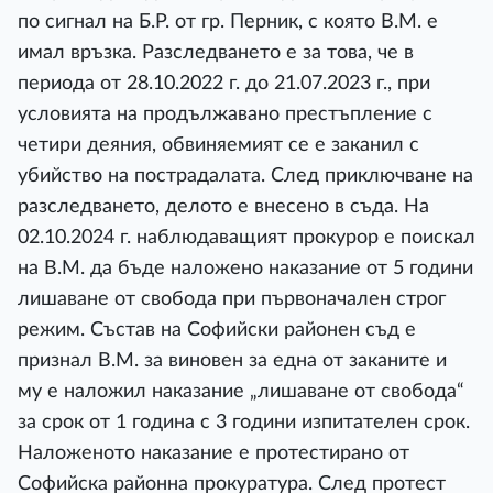
по сигнал на Б.Р. от гр. Перник, с която В.М. е
имал връзка. Разследването е за това, че в
периода от 28.10.2022 г. до 21.07.2023 г., при
условията на продължавано престъпление с
четири деяния, обвиняемият се е заканил с
убийство на пострадалата. След приключване на
разследването, делото е внесено в съда. На
02.10.2024 г. наблюдаващият прокурор е поискал
на В.М. да бъде наложено наказание от 5 години
лишаване от свобода при първоначален строг
режим. Състав на Софийски районен съд е
признал В.М. за виновен за една от заканите и
му е наложил наказание „лишаване от свобода“
за срок от 1 година с 3 години изпитателен срок.
Наложеното наказание е протестирано от
Софийска районна прокуратура. След протест