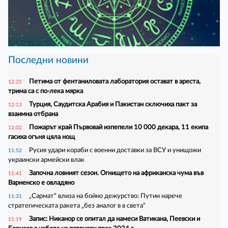
Последни новини
Петима от фентаниловата лаборатория остават в ареста,
12:25
трима са с по-лека мярка
Турция, Саудитска Арабия и Пакистан сключиха пакт за
12:13
взаимна отбрана
Пожарът край Първовай изпепели 10 000 декара, 11 екипа
12:02
гасиха огъня цяла нощ
Русия удари кораби с военни доставки за ВСУ и унищожи
11:52
украински армейски влак
Започна ловният сезон. Огнището на африканска чума във
11:41
Варненско е овладяно
„Сармат“ влиза на бойно дежурство: Путин нарече
11:31
стратегическата ракета „без аналог в в света“
Запис: Никанор се опитал да намеси Ватикана, Пеевски и
11:19