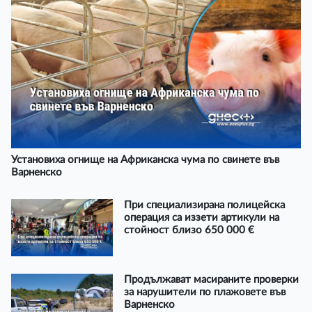
Установиха огнище на Африканска чума по свинете във
Варненско
При специализирана полицейска
операция са иззети артикули на
стойност близо 650 000 €
Продължават масираните проверки
за нарушители по плажовете във
Варненско