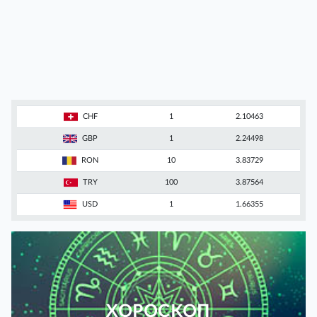
CHF
1
2.10463
GBP
1
2.24498
RON
10
3.83729
TRY
100
3.87564
USD
1
1.66355
ХОРОСКОП