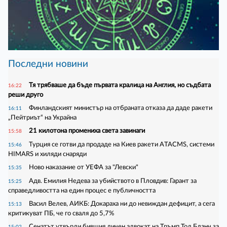
Последни новини
Тя трябваше да бъде първата кралица на Англия, но съдбата
16:22
реши друго
Финландският министър на отбраната отказа да даде ракети
16:11
„Пейтриът“ на Украйна
21 килотона промениха света завинаги
15:58
Турция се готви да продаде на Киев ракети ATACMS, системи
15:46
HIMARS и хиляди снаряди
Ново наказание от УЕФА за "Левски"
15:35
Адв. Емилия Недева за убийството в Пловдив: Гарант за
15:25
справедливостта на един процес е публичността
Васил Велев, АИКБ: Докараха ни до невиждан дефицит, а сега
15:13
критикуват ПБ, че го сваля до 5,7%
Сенатът утвърди бившия личен адвокат на Тръмп Тод Бланч за
15:02