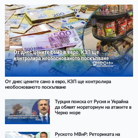
От днес цените само в евро, КЗП ще контролира
необоснованото поскъпване
Турция поиска от Русия и Украйна
да обявят мораториум на атаките в
Черно море
Руското МВнР: Реториката на