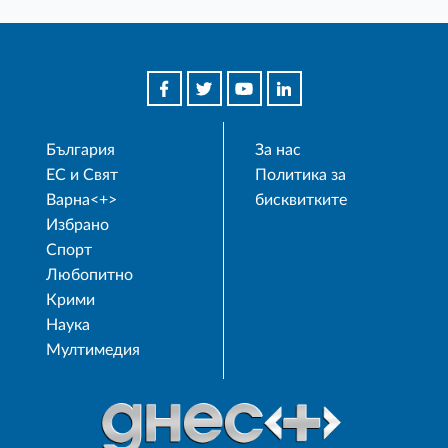
България
За нас
ЕС и Свят
Политика за
Варна<+>
бисквитките
Избрано
Спорт
Любопитно
Крими
Наука
Мултимедия