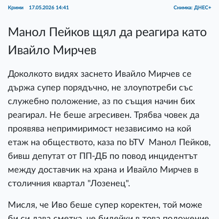
Крими
17.05.2026 14:41
Снимка: ДНЕС+
Манол Пейков щял да реагира като
Ивайло Мирчев
Доколкото видях заснето Ивайло Мирчев се
държа супер порядъчно, не злоупотреби със
служебно положение, аз по същия начин бих
реагирал. Не беше агресивен. Трябва човек да
проявява непримиримост независимо на кой
етаж на обществото, каза по bTV Манол Пейков,
бивш депутат от ПП-ДБ по повод инцидентът
между доставчик на храна и Ивайло Мирчев в
столичния квартал "Лозенец".
Мисля, че Иво беше супер коректен, той може
би си дава сметка, че бидейки в това положение