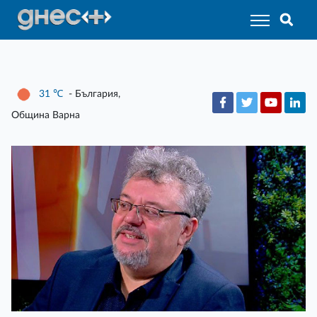
31
℃
- България,
Община Варна