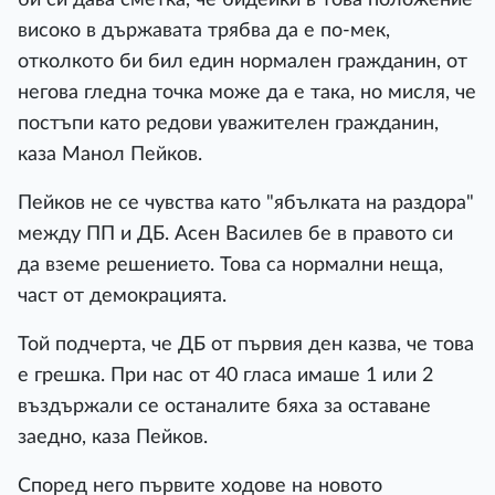
високо в държавата трябва да е по-мек,
отколкото би бил един нормален гражданин, от
негова гледна точка може да е така, но мисля, че
постъпи като редови уважителен гражданин,
каза Манол Пейков.
Пейков не се чувства като "ябълката на раздора"
между ПП и ДБ. Асен Василев бе в правото си
да вземе решението. Това са нормални неща,
част от демокрацията.
Той подчерта, че ДБ от първия ден казва, че това
е грешка. При нас от 40 гласа имаше 1 или 2
въздържали се останалите бяха за оставане
заедно, каза Пейков.
Според него първите ходове на новото