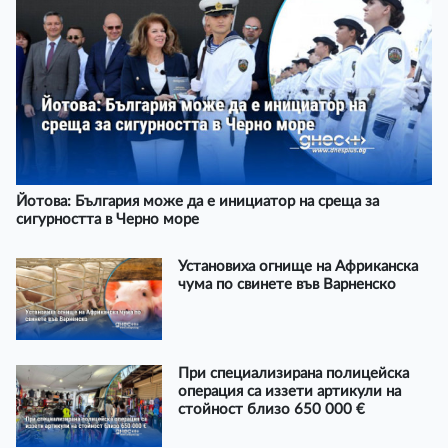
Йотова: България може да е инициатор на среща за
сигурността в Черно море
Установиха огнище на Африканска
чума по свинете във Варненско
При специализирана полицейска
операция са иззети артикули на
стойност близо 650 000 €