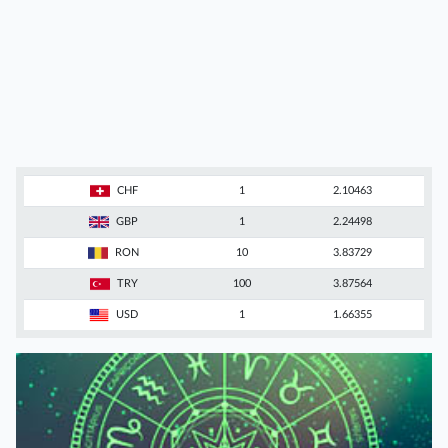
CHF
1
2.10463
GBP
1
2.24498
RON
10
3.83729
TRY
100
3.87564
USD
1
1.66355