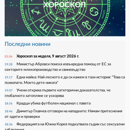
ХОРОСКОП
Последни новини
Хороскоп за неделя, 9 август 2026 г.
01:06
Министър Абровси поиска извънредна помощ от ЕС за
19:28
секторите млекопроизводство и свиневъдство
Една майка: Най-лесното е да си кажем в тази история: "Това са
19:17
психопати. Моето дете никога"
Учени откриха първите категорични доказателства, че
19:07
глобалното затопляне се ускорява
Крадци убиха футболен национал с павета
18:56
Димитър Главчев отговори на нападките: Нямам притеснения
18:46
от одити и проверки
Федерацията на Южна Корея подкупвала съдии със сексуални
18:36
забавления