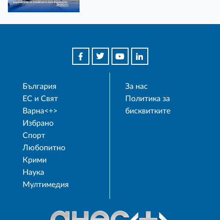
България
За нас
ЕС и Свят
Политика за
Варна<+>
бисквитките
Избрано
Спорт
Любопитно
Крими
Наука
Мултимедия