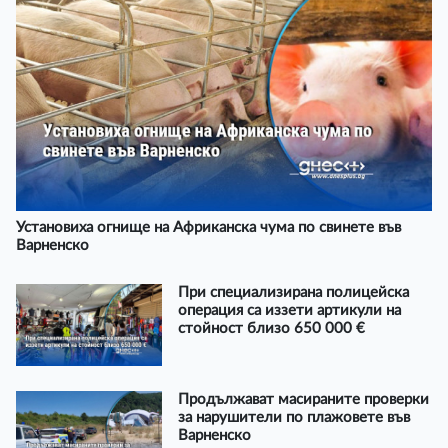
Установиха огнище на Африканска чума по свинете във
Варненско
При специализирана полицейска
операция са иззети артикули на
стойност близо 650 000 €
Продължават масираните проверки
за нарушители по плажовете във
Варненско