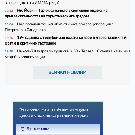
в насрещното на АМ "Марица"
Ню Йорк и Париж са начело в световния индекс на
19:12
привлекателността на туристическите градове
Над половин тон канабис откриха при спецоперация в
19:04
Петричко и Санданско
19-годишна с телефон зад волана се заби в дърво, малкият й
18:56
брат е в критично състояние
Николай Качаров за турците и „Хан Тервел“: Скандал няма, има
18:48
медийни манипулации
ВСИЧКИ НОВИНИ