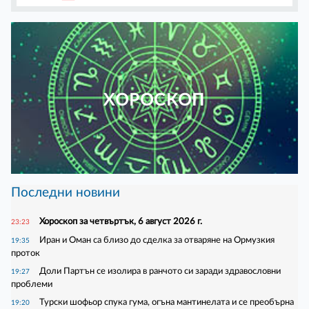
ХОРОСКОП
Последни новини
Хороскоп за четвъртък, 6 август 2026 г.
23:23
Иран и Оман са близо до сделка за отваряне на Ормузкия
19:35
проток
Доли Партън се изолира в ранчото си заради здравословни
19:27
проблеми
Турски шофьор спука гума, огъна мантинелата и се преобърна
19:20