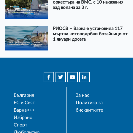
оркестъра на ВМС, с 10 наказания
зад волана за 3 г.
РИОСВ – Варна е установила 117
мъртви китоподобни бозайници от
1 януари досега
България
За нас
ЕС и Свят
Политика за
Варна<+>
бисквитките
Избрано
Спорт
Любопитно