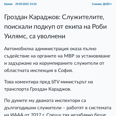
Крими
29.09.2025 13:23
Снимка: ДНЕС+
Гроздан Караджов: Служителите,
поискали подкуп от екипа на Роби
Уилямс, са уволнени
Автомобилна администрация оказа пълно
съдействие на органите на МВР за установяване
и задържане на корумпираните служители от
областната инспекция в София.
Това коментира пред bTV министърът на
транспорта Гроздан Караджов.
По думите му двамата инспектори са
дългогодишни служители – работят в системата
на ИААА от 2012 г. Срещу тях незабавно беше