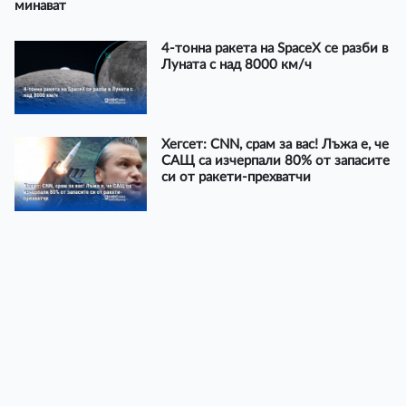
минават
4-тонна ракета на SpaceX се разби в
Луната с над 8000 км/ч
Хегсет: CNN, срам за вас! Лъжа е, че
САЩ са изчерпали 80% от запасите
си от ракети-прехватчи