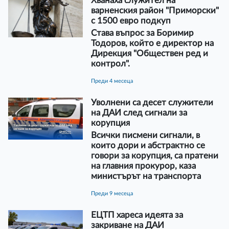
Хванаха служител на
варненския район "Приморски"
с 1500 евро подкуп
Става въпрос за Боримир
Тодоров, който е директор на
Дирекция "Обществен ред и
контрол".
преди 4 месеца
Уволнени са десет служители
на ДАИ след сигнали за
корупция
Всички писмени сигнали, в
които дори и абстрактно се
говори за корупция, са пратени
на главния прокурор, каза
министърът на транспорта
преди 9 месеца
ЕЦТП хареса идеята за
закриване на ДАИ