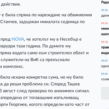
Радо
 действия.
09:36
 е била спряна по нареждане на обвиняемия
дрон
 Станчев, задържан миналата седмица по
09:28
мини
коет
а пред
NOVA
, че хотелът му в Несебър е
09:18
евруари тази година. По думите му
прав
пряна водата само към строителен обект и
вода
 служители на ВиК са прекъснали
09:07
едно
и комплекс.
09:04
 била искана конкретна сума, но му било
голя
 за да реши проблема си. Според Ташев
 август след проверка по анонимен сигнал.
разпоредена от тогавашния изпълняващ
ги Георгиев, когото определи като част от