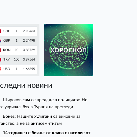
CHF
1
2.10463
GBP
1
2.24498
ХОРОСКОП
RON
10
3.83729
TRY
100
3.87564
USD
1
1.66355
следни новини
Широков сам се предаде в полицията: Не
се укривал, бях в Турция на прегледи
Бонев: Нашите хулигани са виновни за
ганство, а не за антисемитизъм
14-годишен е биячът от клипа с насилие от