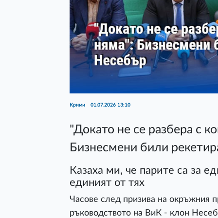
Крими
01.07.2026 13:10
"Докато не се разбера с ко
Бизнесмени били рекетир
Казаха ми, че парите са за ед
единият от тях
Часове след призива на окръжния п
ръководството на ВиК - клон Несебъ