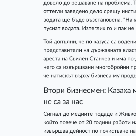
довело до решаване на проблема. Т
оттегли заведено дело срещу инсти
водата ще бъде възстановена. "Нака
пуснат водата. Изтеглих го и пак не
Той допълни, че по казуса са водени
представители на държавната власт
ареста на Свилен Станчев и има по
него са извършвани многобройни п
че натискът върху бизнеса му прод
Втори бизнесмен: Казаха м
не са за нас
Сигнал до медиите подаде и Живко
който повече от 20 години работи 
извършва дейност по почистване на