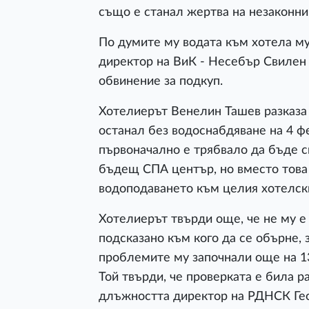
също е станал жертва на незаконни
По думите му водата към хотела му
директор на ВиК - Несебър Свилен
обвинение за подкуп.
Хотелиерът Венелин Ташев разказ
останал без водоснабдяване на 4 ф
първоначално е трябвало да бъде с
бъдещ СПА център, но вместо това
водоподаването към целия хотелск
Хотелиерът твърди още, че не му е
подсказано към кого да се обърне,
проблемите му започнали още на 13
Той твърди, че проверката е била 
длъжността директор на РДНСК Геор