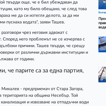
ой твърди още, че е бил убеждаван да
туции, като му било обещано, че след това
Бълга
раха ме да си изтегля делото, за да ми
Проф
 ми пуснаха водата", заяви Ташев.
прав
вода
 разговори чрез неговия адвокат с
. Според него проблемът не се изчерпва с
-дълбоки причини. Ташев твърди, че срещу
роверки от различни държавни институции и
ължава от години.
и, че парите са за една партия,
 Михалев - предприемач от Стара Загора,
на територията на община Несебър. Той
 канализация и извозване на отпадъчни води