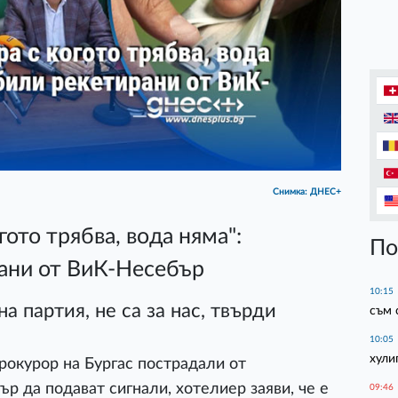
Снимка: ДНЕС+
гото трябва, вода няма":
По
ани от ВиК-Несебър
10:15
на партия, не са за нас, твърди
съм 
10:05
хули
рокурор на Бургас пострадали от
р да подават сигнали, хотелиер заяви, че е
09:46