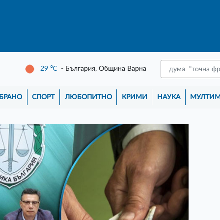
29
℃
- България, Община Варна
БРАНО
СПОРТ
ЛЮБОПИТНО
КРИМИ
НАУКА
МУЛТИ