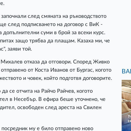
е.
 започнали след смяната на ръководството
ще след подписването на договор с ВиК -
а допълнителни суми в брой за всеки курс.
опитах защо трябва да плащам. Казаха ми, че
с", заяви той.
, Михалев отказа да отговори. Според Живко
отправено от Коста Иванов от Бургас, когото
ВА
еството и човек, който подготвя договорите.
да се отчита на Райчо Райчев, когото
тел в Несебър. В ефира беше уточнено, че
одител, освободен след ареста на Свилен
з посредник му е било отправено ново