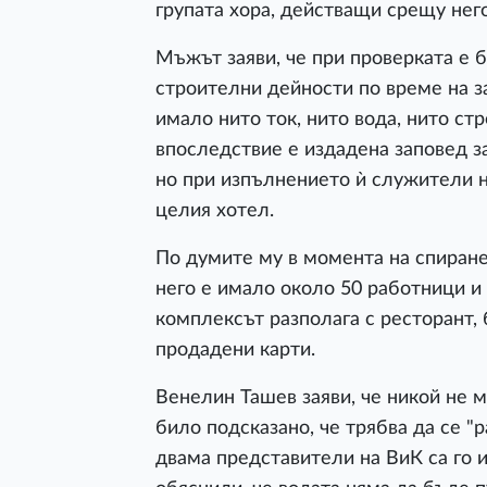
групата хора, действащи срещу нег
Мъжът заяви, че при проверката е 
строителни дейности по време на за
имало нито ток, нито вода, нито ст
впоследствие е издадена заповед з
но при изпълнението ѝ служители 
целия хотел.
По думите му в момента на спиране
него е имало около 50 работници и 
комплексът разполага с ресторант, 
продадени карти.
Венелин Ташев заяви, че никой не м
било подсказано, че трябва да се "р
двама представители на ВиК са го и