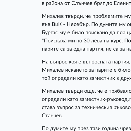
в района от Слънчев бряг до Еленит
Михалев твърди, че проблемите му
във ВиК - Несебър. По думите му о
Бургас му е било поискано да плащ
"Поискаха ми по 30 лева на курс. П
парите са за една партия, не са за на
На въпрос коя е въпросната партия
Михалев искането за парите е било 
той определи като заместник в друж
Михалев твърди още, че е трябвало 
определи като заместник-ръководи
става въпрос за техническия ръков
Станчев.
По думите му през тази година чре