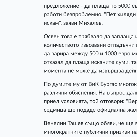
предложение - да плаща по 5000 ев
работи безпроблемно. "Пет хиляди 
искам", заяви Михалев.
Освен това е трябвало да заплаща
количеството извозвани отпадъчни 
да варира между 500 и 1000 евро м
отказал да плаща исканите суми, та
момента не може да извършва дейн
По думите му от ВиК Бургас многок
различни обяснения. На въпрос дал
приел условията, той отговори: "Ве
седмица ще подаде официална жалб
Венелин Ташев също обяви, че ще в
многократните публични призиви на