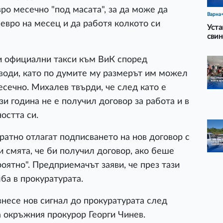
ро месечно "под масата", за да може да
Варна
евро на месец и да работя колкото си
Уста
свин
 и официални такси към ВиК според
води, като по думите му размерът им можел
есечно. Михалев твърди, че след като е
зи година не е получил договор за работа и в
остта си.
ратно отлагат подписването на нов договор с
и смята, че би получил договор, ако беше
роятно". Предприемачът заяви, че през тази
а в прокуратурата.
несе нов сигнал до прокуратурата след
 окръжния прокурор Георги Чинев.