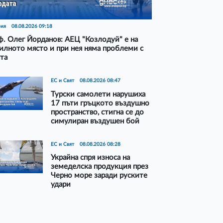
рия
08.08.2026 09:18
. Олег Йорданов: АЕЦ "Козлодуй" е на
илното място и при нея няма проблеми с
та
ЕС и Свят
08.08.2026 08:47
Турски самолети нарушиха
17 пъти гръцкото въздушно
пространство, стигна се до
симулиран въздушен бой
ЕС и Свят
08.08.2026 08:28
Украйна спря износа на
земеделска продукция през
Черно море заради руските
удари