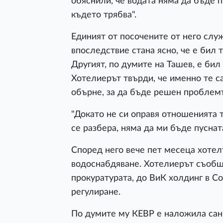
обяснили, че водата няма да бъде п
където трябва".
Единият от посочените от него служ
впоследствие стана ясно, че е бил
Другият, по думите на Ташев, е би
Хотелиерът твърди, че именно те с
обърне, за да бъде решен проблемъ
"Докато не си оправя отношенията т
се разбера, няма да ми бъде пусната
Според него вече пет месеца хотел
водоснабдяване. Хотелиерът съобщи
прокуратурата, до ВиК холдинг в С
регулиране.
По думите му КЕВР е наложила санк