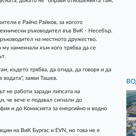
усната, докато не "оправи отношенията там,
ители е Райчо Райков, за когото
 технически ръководител във ВиК - Несебър.
л ръководител на местното дружество.
а му намекнали към кого трябва да се
т.
ам, където трябва, да отида, да говоря и да
 водата", заяви Ташев.
ВО
ът не работи заради липсата на
, че вече е подавал сигнали до
офия и до Комисията за енергийно и водно
ции на ВиК Бургас и EVN, но това не е