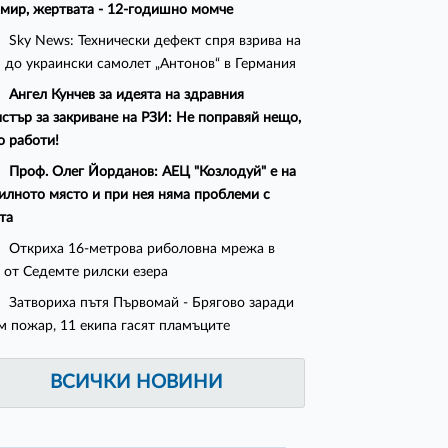
мир, жертвата - 12-годишно момче
Sky News: Технически дефект спря взрива на
 до украински самолет „Антонов“ в Германия
Ангел Кунчев за идеята на здравния
стър за закриване на РЗИ: Не поправяй нещо,
о работи!
Проф. Олег Йорданов: АЕЦ "Козлодуй" е на
илното място и при нея няма проблеми с
та
Откриха 16-метрова риболовна мрежа в
 от Седемте рилски езера
Затвориха пътя Първомай - Брягово заради
м пожар, 11 екипа гасят пламъците
ВСИЧКИ НОВИНИ