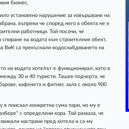
овия бизнес.
било установено нарушение за извършване на
брана, въпреки че според него в обекта не е
роителни работници. Той посочи, че
а спиране на водата към строителния обект,
на ВиК са прекъснали водоснабдяването на
то на водата хотелът е функционирал, като в
между 30 и 40 туристи. Ташев подчерта, че
барове, кафенета и фитнес зала с около 900
у е поискал конкретна сума пари, но му е
азбере" с определени хора. Той разказа, че
звикали настрани пред хотела и са му