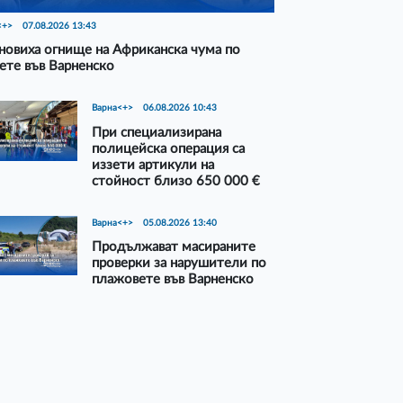
<+>
07.08.2026 13:43
новиха огнище на Африканска чума по
ете във Варненско
Варна<+>
06.08.2026 10:43
При специализирана
полицейска операция са
иззети артикули на
стойност близо 650 000 €
Варна<+>
05.08.2026 13:40
Продължават масираните
проверки за нарушители по
плажовете във Варненско