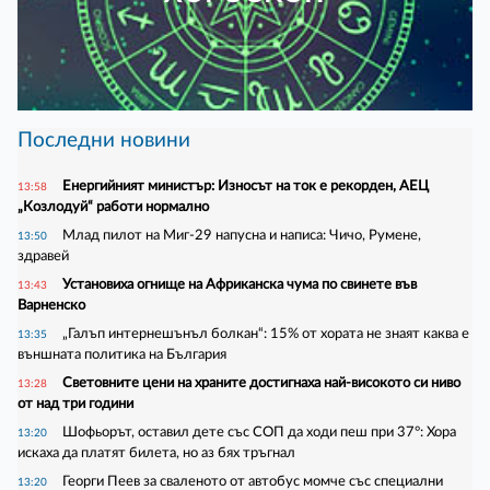
Последни новини
Енергийният министър: Износът на ток е рекорден, АЕЦ
13:58
„Козлодуй“ работи нормално
Млад пилот на Миг-29 напусна и написа: Чичо, Румене,
13:50
здравей
Установиха огнище на Африканска чума по свинете във
13:43
Варненско
„Галъп интернешънъл болкан“: 15% от хората не знаят каква е
13:35
външната политика на България
Световните цени на храните достигнаха най-високото си ниво
13:28
от над три години
Шофьорът, оставил дете със СОП да ходи пеш при 37°: Хора
13:20
искаха да платят билета, но аз бях тръгнал
Георги Пеев за сваленото от автобус момче със специални
13:20