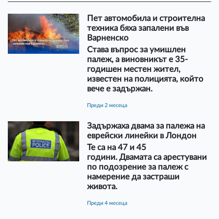
Пет автомобила и строителна
техника бяха запалени във
Варненско
Става въпрос за умишлен
палеж, а виновникът е 35-
годишен местен жител,
известен на полицията, който
вече е задържан.
преди 2 месеца
Задържаха двама за палежа на
еврейски линейки в Лондон
Те са на 47 и 45
години. Двамата са арестувани
по подозрение за палеж с
намерение да застраши
живота.
преди 4 месеца