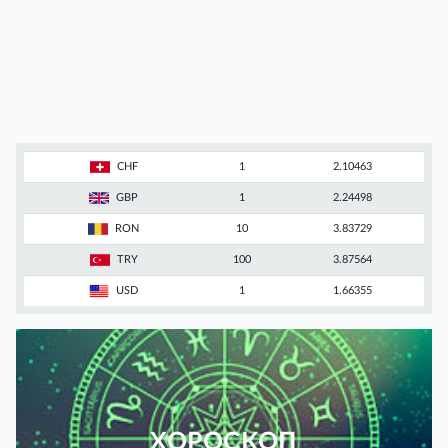
CHF
1
2.10463
GBP
1
2.24498
RON
10
3.83729
TRY
100
3.87564
USD
1
1.66355
ХОРОСКОП