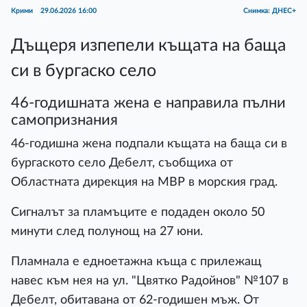
Крими
29.06.2026 16:00
Снимка: ДНЕС+
Дъщеря изпепели къщата на баща
си в бургаско село
46-годишната жена е направила пълни
самопризнания
46-годишна жена подпали къщата на баща си в
бургаското село Дебелт, съобщиха от
Областната дирекция на МВР в морския град.
Сигналът за пламъците е подаден около 50
минути след полунощ на 27 юни.
Пламнала е едноетажна къща с прилежащ
навес към нея на ул. "Цвятко Радойнов" №107 в
Дебелт, обитавана от 62-годишен мъж. От