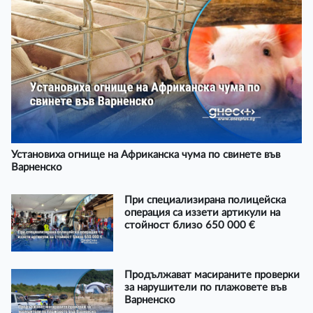
Установиха огнище на Африканска чума по свинете във
Варненско
При специализирана полицейска
операция са иззети артикули на
стойност близо 650 000 €
Продължават масираните проверки
за нарушители по плажовете във
Варненско