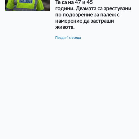
Те са на 47 и 45
години. Двамата са арестувани
по подозрение за палеж с
намерение да застраши
живота.
преди 4 месеца