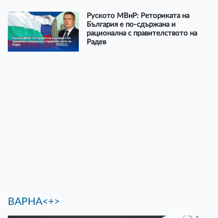
Руското МВнР: Реториката на
България е по-сдържана и
рационална с правителството на
Радев
ВАРНА<+>