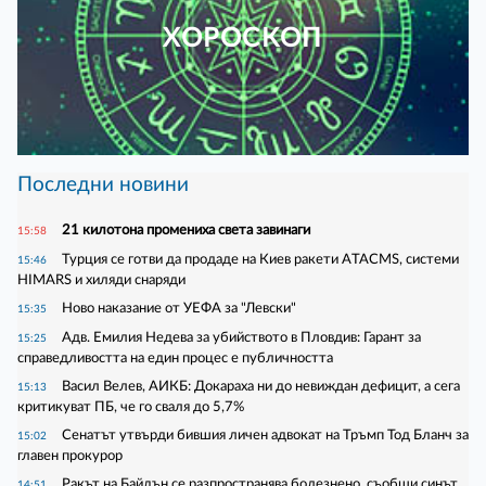
ХОРОСКОП
Последни новини
21 килотона промениха света завинаги
15:58
Турция се готви да продаде на Киев ракети ATACMS, системи
15:46
HIMARS и хиляди снаряди
Ново наказание от УЕФА за "Левски"
15:35
Адв. Емилия Недева за убийството в Пловдив: Гарант за
15:25
справедливостта на един процес е публичността
Васил Велев, АИКБ: Докараха ни до невиждан дефицит, а сега
15:13
критикуват ПБ, че го сваля до 5,7%
Сенатът утвърди бившия личен адвокат на Тръмп Тод Бланч за
15:02
главен прокурор
Ракът на Байдън се разпространява болезнено, съобщи синът
14:51