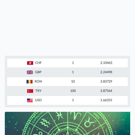
CHF
1
2.10463
GBP
1
2.24498
RON
10
3.83729
TRY
100
3.87564
USD
1
1.66355