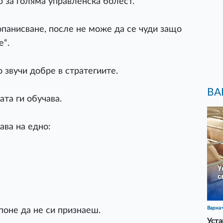
р за голяма управленска болест.
опанисване, после не може да се чуди защо
е“.
о звучи добре в стратегиите.
ВА
ата ги обучава.
ава на едно:
Варна
 поне да не си признаеш.
Уста