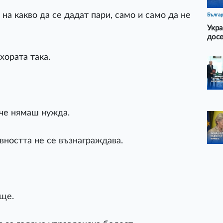
на какво да се дадат пари, само и само да не
Бълга
Укра
досе
хората така.
 че нямаш нужда.
ността не се възнаграждава.
ище.