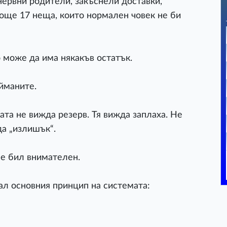
нервни родители, закъснели доставки,
 още 17 неща, които нормален човек не би
 може да има някакъв остатък.
йманите.
та не вижда резерв. Тя вижда заплаха. Не
а „излишък“.
 е бил внимателен.
ал основния принцип на системата: