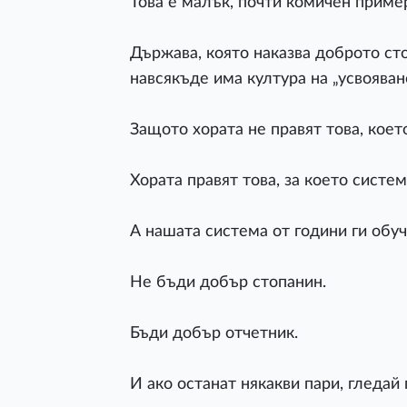
Това е малък, почти комичен приме
Държава, която наказва доброто ст
навсякъде има култура на „усвояван
Защото хората не правят това, коет
Хората правят това, за което систем
А нашата система от години ги обуч
Не бъди добър стопанин.
Бъди добър отчетник.
И ако останат някакви пари, гледай