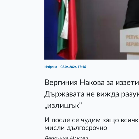
Избрано
08.06.2026 17:46
Вергиния Накова за иззе
Държавата не вижда разу
„излишък"
И после се чудим защо всичк
мисли дългосрочно
Вергиния Накова