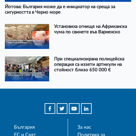
Йотова: България може да е инициатор на среща за
сигурността в Черно море
Установиха огнище на Африканска
чума по свинете във Варненско
При специализирана полицейска
операция са иззети артикули на
стойност близо 650 000 €
България
За нас
ЕС и Свят
Политика за