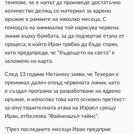
темпове, че е напът да произведе достатъчно
количество делящ се материал за ядрено
оръжие в рамките на няколко месеца. С
помощта на химикалка той нарисува червена
линия върху бомбата, за да подчертае етапа от
процеса, в който Иран трябва да бъде спрян,
като предупреди, че "бъдещето на света" е
заложено на карта.
След 13 години Нетаняху заяви, че Техеран е
преминал далеч отвъд червената линия, като
е създал програма за разработване на ядрено
оръжие, и използва това като основен претекст
за опустошителната атака на Израел срещу
Иран, отбелязва "Файненшъл таймс".
"През последните месеци Иран предприе