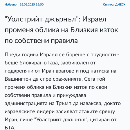
Избрано
16.06.2025 15:50
Снимка: ДНЕС+
"Уолстрийт джърнъл": Израел
променя облика на Близкия изток
по собствени правила
Преди година Израел се бореше с трудности -
беше блокиран в Газа, заобиколен от
подкрепяни от Иран врагове и под натиска на
Вашингтон да спре сраженията. Сега той
променя облика на Близкия изток по свои
собствени правила и принуждава
администрацията на Тръмп да наваксва, докато
израелските лидери засилват атаките срещу
Иран, пише "Уолстрийт джърнъл", цитиран от
БТА.