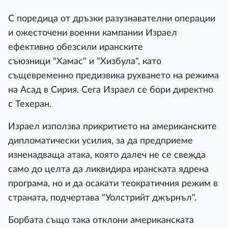
С поредица от дръзки разузнавателни операции
и ожесточени военни кампании Израел
ефективно обезсили иранските
съюзници "Хамас" и "Хизбула", като
същевременно предизвика рухването на режима
на Асад в Сирия. Сега Израел се бори директно
с Техеран.
Израел използва прикритието на американските
дипломатически усилия, за да предприеме
изненадваща атака, която далеч не се свежда
само до целта да ликвидира иранската ядрена
програма, но и да осакати теократичния режим в
страната, подчертава "Уолстрийт джърнъл".
Борбата също така отклони американската