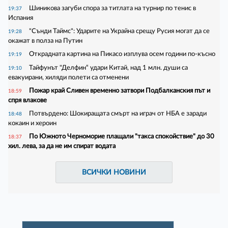
Шиникова загуби спора за титлата на турнир по тенис в
19:37
Испания
"Сънди Таймс": Ударите на Украйна срещу Русия могат да се
19:28
окажат в полза на Путин
Открадната картина на Пикасо изплува осем години по-късно
19:19
Тайфунът "Делфин“ удари Китай, над 1 млн. души са
19:10
евакуирани, хиляди полети са отменени
Пожар край Сливен временно затвори Подбалканския път и
18:59
спря влакове
Потвърдено: Шокиращата смърт на играч от НБА е заради
18:48
кокаин и хероин
По Южното Черноморие плащали "такса спокойствие" до 30
18:37
хил. лева, за да не им спират водата
ВСИЧКИ НОВИНИ