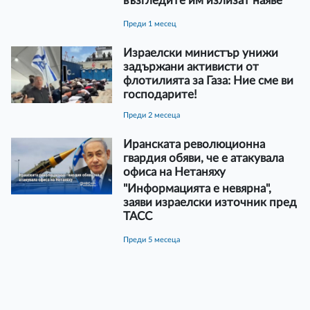
възгледите им излизат наяве
преди 1 месец
Израелски министър унижи
задържани активисти от
флотилията за Газа: Ние сме ви
господарите!
преди 2 месеца
Иранската революционна
гвардия обяви, че е атакувала
офиса на Нетаняху
"Информацията е невярна",
заяви израелски източник пред
ТАСС
преди 5 месеца