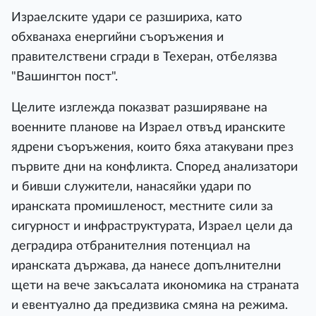
Израелските удари се разшириха, като
обхванаха енергийни съоръжения и
правителствени сгради в Техеран, отбелязва
"Вашингтон пост".
Целите изглежда показват разширяване на
военните планове на Израел отвъд иранските
ядрени съоръжения, които бяха атакувани през
първите дни на конфликта. Според анализатори
и бивши служители, нанасяйки удари по
иранската промишленост, местните сили за
сигурност и инфраструктурата, Израел цели да
деградира отбранителния потенциал на
иранската държава, да нанесе допълнителни
щети на вече закъсалата икономика на страната
и евентуално да предизвика смяна на режима.