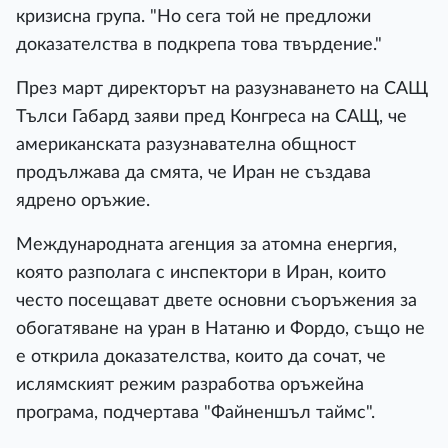
кризисна група. "Но сега той не предложи
доказателства в подкрепа това твърдение."
През март директорът на разузнаването на САЩ
Тълси Габард заяви пред Конгреса на САЩ, че
американската разузнавателна общност
продължава да смята, че Иран не създава
ядрено оръжие.
Международната агенция за атомна енергия,
която разполага с инспектори в Иран, които
често посещават двете основни съоръжения за
обогатяване на уран в Натаню и Фордо, също не
е открила доказателства, които да сочат, че
ислямският режим разработва оръжейна
програма, подчертава "Файненшъл таймс".