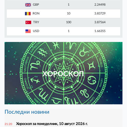
GBP
1
2.24498
RON
10
3.83729
TRY
100
3.87564
USD
1
1.66355
ХОРОСКОП
Последни новини
Хороскоп за понеделник, 10 август 2026 г.
21:20