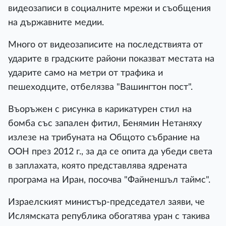
видеозаписи в социалните мрежи и съобщения
на държавните медии.
Много от видеозаписите на последствията от
ударите в градските райони показват местата на
ударите само на метри от трафика и
пешеходците, отбелязва "Вашингтон пост".
Въоръжен с рисунка в карикатурен стил на
бомба със запален фитил, Бенямин Нетаняху
излезе на трибуната на Общото събрание на
ООН през 2012 г., за да се опита да убеди света
в заплахата, която представлява ядрената
програма на Иран, посочва "Файненшъл таймс".
Израелският министър-председател заяви, че
Ислямската република обогатява уран с такива