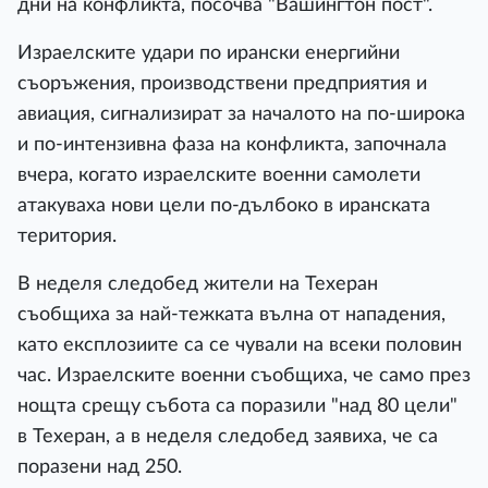
дни на конфликта, посочва "Вашингтон пост".
Израелските удари по ирански енергийни
съоръжения, производствени предприятия и
авиация, сигнализират за началото на по-широка
и по-интензивна фаза на конфликта, започнала
вчера, когато израелските военни самолети
атакуваха нови цели по-дълбоко в иранската
територия.
В неделя следобед жители на Техеран
съобщиха за най-тежката вълна от нападения,
като експлозиите са се чували на всеки половин
час. Израелските военни съобщиха, че само през
нощта срещу събота са поразили "над 80 цели"
в Техеран, а в неделя следобед заявиха, че са
поразени над 250.