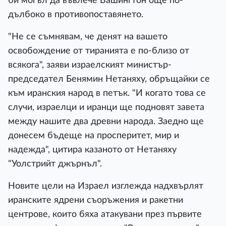
би могъл да въвлече Вашингтон още по-
дълбоко в противопоставянето.
"Не се съмнявам, че денят на вашето
освобождение от тиранията е по-близо от
всякога", заяви израелският министър-
председател Бенямин Нетаняху, обръщайки се
към иранския народ в петък. "И когато това се
случи, израелци и иранци ще подновят завета
между нашите два древни народа. Заедно ще
донесем бъдеще на просперитет, мир и
надежда", цитира казаното от Нетаняху
"Уолстрийт джърнъл".
Новите цели на Израел изглежда надхвърлят
иранските ядрени съоръжения и ракетни
центрове, които бяха атакувани през първите