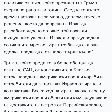
политика от пътя, който президентът Тръмп
очерта по-рано тази година. След като дълго
време настояваше за мирно, дипломатическо
решение, което да попречи на Иран да
разработи ядрено оръжие, той похвали
въздушните удари на Израел и предупреди в
социалните мрежи: "Иран трябва да сключи
сделка, преди да е станало твърде късно".
Тръмп, който преди това беше обещал да
измъкне САЩ от конфликтите в Близкия
изток, нареди на американски военни кораби и
изтребители да защитават Израел от ирански
контраатаки. Всеки ход на Иран, насочен срещу
американски военни обекти или към задушаване
на доставките на петрол от Персийския залив,