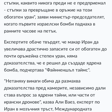
стъпки, каквито никога преди не е предприемал
- стъпки за превръщане в оръжие на този
обогатен уран", заяви министър-председателят,
когато първите израелски бомби паднаха в
ранните часове на петък.
Експертите обаче твърдят, че макар Иран да
увеличава драстично запасите си от обогатен до
почти оръжейна степен уран, няма
доказателства, че е решил да създаде ядрена
бомба, подчертава "Файнненшъл таймс".
"Нетаняху винаги обича да размахва
доказателства пред камерите, независимо дали
става въпрос за ядрени тайни, или части от
ирански дронове", казва Али Ваез, експерт по
Иран в мозъчния тръст, Международната