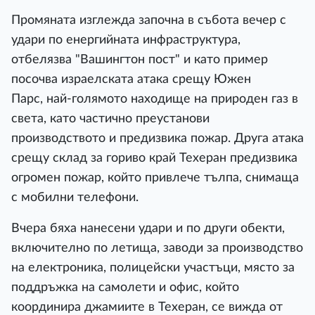
Промяната изглежда започна в събота вечер с
удари по енергийната инфраструктура,
отбелязва "Вашингтон пост" и като пример
посочва израелската атака срещу Южен
Парс, най-голямото находище на природен газ в
света, като частично преустанови
производството и предизвика пожар. Друга атака
срещу склад за гориво край Техеран предизвика
огромен пожар, който привлече тълпа, снимаща
с мобилни телефони.
Вчера бяха нанесени удари и по други обекти,
включително по летища, заводи за производство
на електроника, полицейски участъци, място за
поддръжка на самолети и офис, който
координира джамиите в Техеран, се вижда от