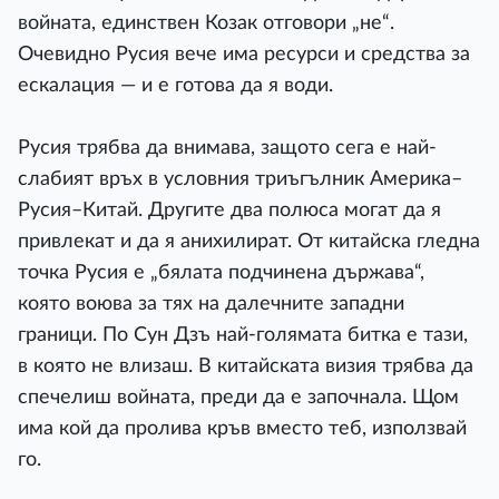
войната, единствен Козак отговори „не“.
Очевидно Русия вече има ресурси и средства за
ескалация — и е готова да я води.
Русия трябва да внимава, защото сега е най-
слабият връх в условния триъгълник Америка–
Русия–Китай. Другите два полюса могат да я
привлекат и да я анихилират. От китайска гледна
точка Русия е „бялата подчинена държава“,
която воюва за тях на далечните западни
граници. По Сун Дзъ най-голямата битка е тази,
в която не влизаш. В китайската визия трябва да
спечелиш войната, преди да е започнала. Щом
има кой да пролива кръв вместо теб, използвай
го.