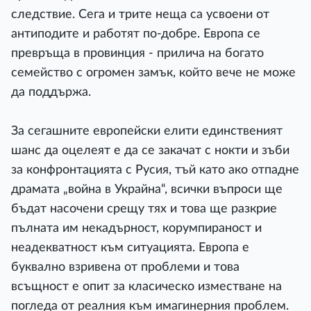
следствие. Сега и трите неща са усвоени от
антиподите и работят по-добре. Европа се
превръща в провинция - прилича на богато
семейство с огромен замък, който вече не може
да поддържа.
За сегашните европейски елити единственият
шанс да оцелеят е да се закачат с нокти и зъби
за конфронтацията с Русия, тъй като ако отпадне
драмата „война в Украйна“, всички въпроси ще
бъдат насочени срещу тях и това ще разкрие
пълната им некадърност, корумпираност и
неадекватност към ситуацията. Европа е
буквално взривена от проблеми и това
всъщност е опит за класическо изместване на
погледа от реалния към имагинерния проблем.