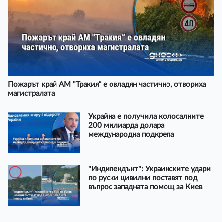
Пожарът край АМ "Тракия“ е овладян частично, отвориха
магистралата
Украйна е получила колосалните
200 милиарда долара
международна подкрепа
"Индипендънт": Украинските удари
по руски цивилни поставят под
въпрос западната помощ за Киев