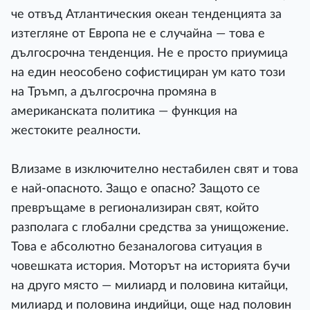
че отвъд Атлантическия океан тенденцията за
изтегляне от Европа не е случайна — това е
дългосрочна тенденция. Не е просто приумица
на един неособено софистициран ум като този
на Тръмп, а дългосрочна промяна в
американската политика — функция на
жестоките реалности.
Влизаме в изключително нестабилен свят и това
е най-опасното. Защо е опасно? Защото се
превръщаме в регионализиран свят, който
разполага с глобални средства за унищожение.
Това е абсолютно безаналогова ситуация в
човешката история. Моторът на историята бучи
на друго място — милиард и половина китайци,
милиард и половина индийци, още над половин