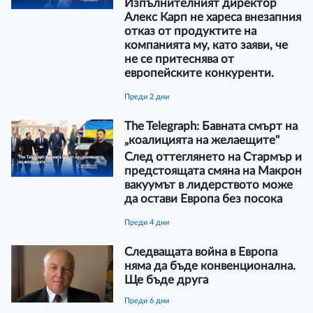
Изпълнителният директор
Алекс Карп не хареса внезапния
отказ от продуктите на
компанията му, като заяви, че
не се притеснява от
европейските конкуренти.
преди 2 дни
The Telegraph: Бавната смърт на
„коалицията на желаещите"
След оттеглянето на Стармър и
предстоящата смяна на Макрон
вакуумът в лидерството може
да остави Европа без посока
преди 4 дни
Следващата война в Европа
няма да бъде конвенционална.
Ще бъде друга
преди 6 дни