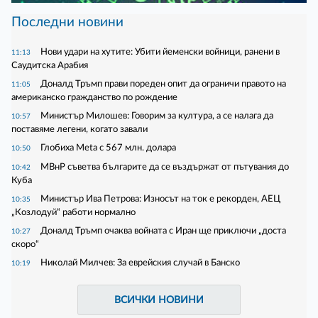
Последни новини
Нови удари на хутите: Убити йеменски войници, ранени в
11:13
Саудитска Арабия
Доналд Тръмп прави пореден опит да ограничи правото на
11:05
американско гражданство по рождение
Министър Милошев: Говорим за култура, а се налага да
10:57
поставяме легени, когато завали
Глобиха Meta с 567 млн. долара
10:50
МВнР съветва българите да се въздържат от пътувания до
10:42
Куба
Министър Ива Петрова: Износът на ток е рекорден, АЕЦ
10:35
„Козлодуй“ работи нормално
Доналд Тръмп очаква войната с Иран ще приключи „доста
10:27
скоро“
Николай Милчев: За еврейския случай в Банско
10:19
ВСИЧКИ НОВИНИ