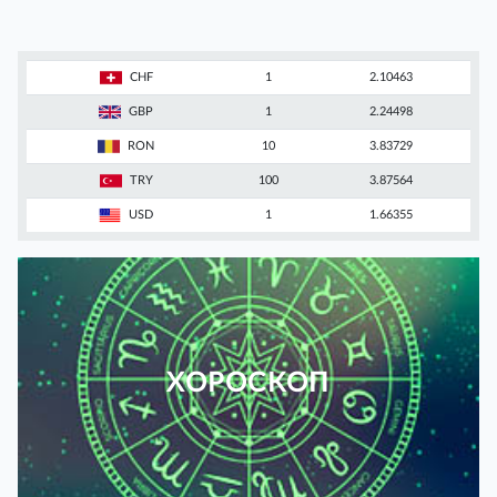
CHF
1
2.10463
GBP
1
2.24498
RON
10
3.83729
TRY
100
3.87564
USD
1
1.66355
ХОРОСКОП