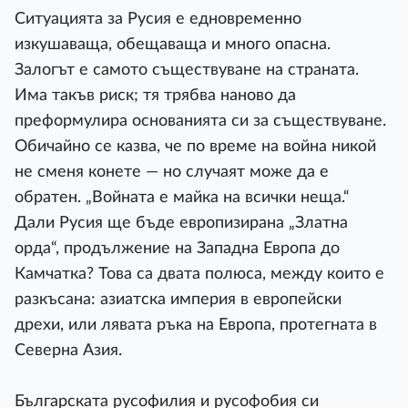
Ситуацията за Русия е едновременно
изкушаваща, обещаваща и много опасна.
Залогът е самото съществуване на страната.
Има такъв риск; тя трябва наново да
преформулира основанията си за съществуване.
Обичайно се казва, че по време на война никой
не сменя конете — но случаят може да е
обратен. „Войната е майка на всички неща.“
Дали Русия ще бъде европизирана „Златна
орда“, продължение на Западна Европа до
Камчатка? Това са двата полюса, между които е
разкъсана: азиатска империя в европейски
дрехи, или лявата ръка на Европа, протегната в
Северна Азия.
Българската русофилия и русофобия си