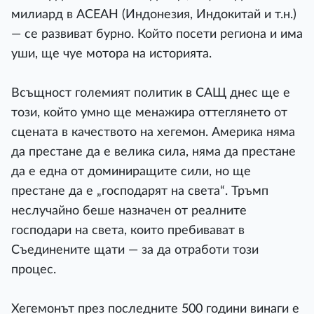
милиард в АСЕАН (Индонезия, Индокитай и т.н.)
— се развиват бурно. Който посети региона и има
уши, ще чуе мотора на историята.
Всъщност големият политик в САЩ днес ще е
този, който умно ще менажира оттеглянето от
сцената в качеството на хегемон. Америка няма
да престане да е велика сила, няма да престане
да е една от доминиращите сили, но ще
престане да е „господарят на света“. Тръмп
неслучайно беше назначен от реалните
господари на света, които пребивават в
Съединените щати — за да отработи този
процес.
Хегемонът през последните 500 години винаги е