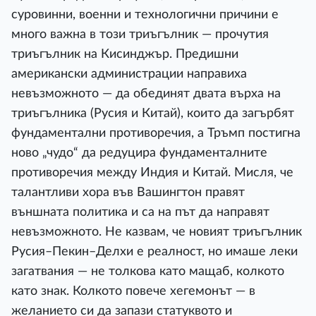
суровинни, военни и технологични причини е
много важна в този триъгълник — прочутия
триъгълник на Кисинджър. Предишни
американски администрации направиха
невъзможното — да обединят двата върха на
триъгълника (Русия и Китай), които да загърбят
фундаментални противоречия, а Тръмп постигна
ново „чудо“ да редуцира фундаменталните
противоречия между Индия и Китай. Мисля, че
талантливи хора във Вашингтон правят
външната политика и са на път да направят
невъзможното. Не казвам, че новият триъгълник
Русия–Пекин–Делхи е реалност, но имаше леки
загатвания — не толкова като мащаб, колкото
като знак. Колкото повече хегемонът — в
желанието си да запази статуквото и