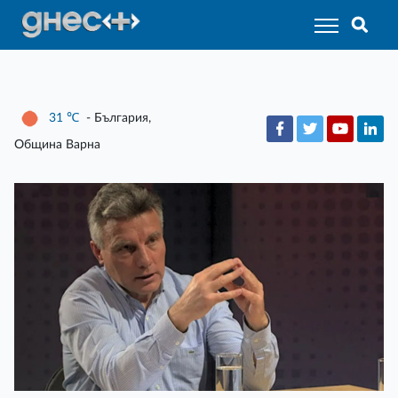
31
℃
- България,
Община Варна