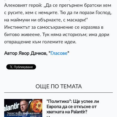
Алековият герой: „Да се прегърнем братски хем
с русите, хем с немците. Тю да ги порази Господ,
на маймуни ни обърнахте, с маскари!“
Инстинктът за самосъхранение се изразява в
битово живеене. Тук няма историзъм; има дори
отвращение към големите идеи.
Автор Явор Дачков, "
Гласове
"
ОЩЕ ПО ТЕМАТА
"Политико": Ще успее ли
Европа да се откъсне от
хватката на Palantir?