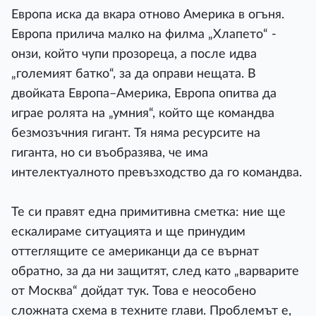
Европа иска да вкара отново Америка в огъня.
Европа прилича малко на филма „Хлапето“ -
онзи, който чупи прозореца, а после идва
„големият батко“, за да оправи нещата. В
двойката Европа–Америка, Европа опитва да
играе ролята на „умния“, който ще командва
безмозъчния гигант. Тя няма ресурсите на
гиганта, но си въобразява, че има
интелектуалното превъзходство да го командва.
Те си правят една примитивна сметка: ние ще
ескалираме ситуацията и ще принудим
оттеглящите се американци да се върнат
обратно, за да ни защитят, след като „варварите
от Москва“ дойдат тук. Това е неособено
сложната схема в техните глави. Проблемът е,