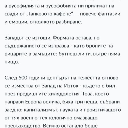
а русофилията и русофобията ни приличат на
свади от „Ганковото кафене“ — повече фантазии
и емоции, отколкото разбиране.
Западът се изтощи. Формата остава, но
съдържанието се изпразва - като броните на
рицарите в замъците: бутнеш ли ги, вътре няма
нищо.
След 500 години центърът на тежестта отново
се измества от Запад на Изток - където е бил
през предишните хилядолетия. Това, което
направи Европа велика, бяха три неща, събрани
заедно: капитализмът, науката и произтичащото
от тях военно-технологично смазващо
превъзходство. Всичко останало беше