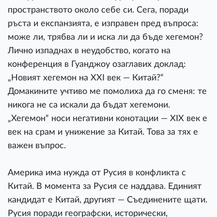
пространството около себе си. Сега, поради
ръста и експанзията, е изправен пред въпроса:
може ли, трябва ли и иска ли да бъде хегемон?
Лично изпаднах в неудобство, когато на
конференция в Гуанджоу озаглавих доклад:
„Новият хегемон на XXI век — Китай?“
Домакините учтиво ме помолиха да го сменя: те
никога не са искали да бъдат хегемони.
„Хегемон“ носи негативни конотации — XIX век е
век на срам и унижение за Китай. Това за тях е
важен въпрос.
Америка има нужда от Русия в конфликта с
Китай. В момента за Русия се наддава. Единият
кандидат е Китай, другият — Съединените щати.
Русия поради географски, исторически,