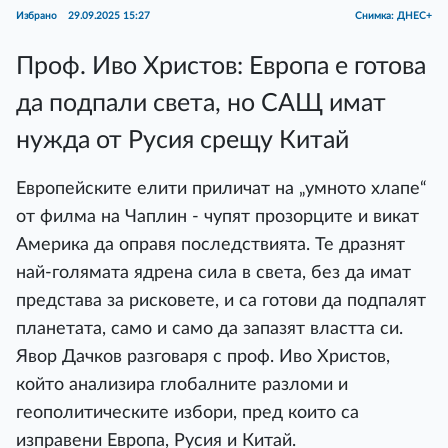
Избрано
29.09.2025 15:27
Снимка: ДНЕС+
Проф. Иво Христов: Европа е готова
да подпали света, но САЩ имат
нужда от Русия срещу Китай
Европейските елити приличат на „умното хлапе“
от филма на Чаплин - чупят прозорците и викат
Америка да оправя последствията. Те дразнят
най-голямата ядрена сила в света, без да имат
представа за рисковете, и са готови да подпалят
планетата, само и само да запазят властта си.
Явор Дачков разговаря с проф. Иво Христов,
който анализира глобалните разломи и
геополитическите избори, пред които са
изправени Европа, Русия и Китай.