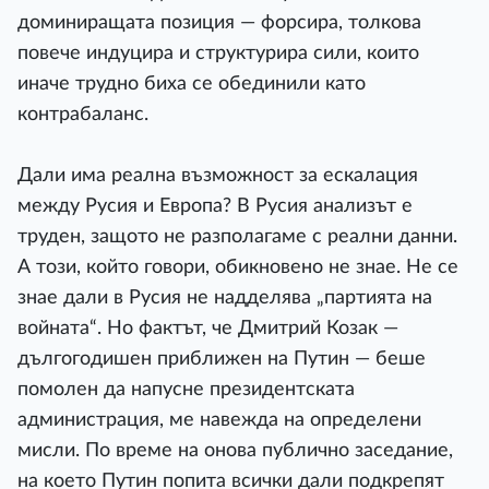
доминиращата позиция — форсира, толкова
повече индуцира и структурира сили, които
иначе трудно биха се обединили като
контрабаланс.
Дали има реална възможност за ескалация
между Русия и Европа? В Русия анализът е
труден, защото не разполагаме с реални данни.
А този, който говори, обикновено не знае. Не се
знае дали в Русия не надделява „партията на
войната“. Но фактът, че Дмитрий Козак —
дългогодишен приближен на Путин — беше
помолен да напусне президентската
администрация, ме навежда на определени
мисли. По време на онова публично заседание,
на което Путин попита всички дали подкрепят