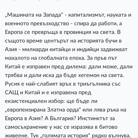
„Машината на Запада“ - капитализмът, науката и
военното превъзходство - спира да работи, а
Европа се превръща в провинция на света. В
същото време центърът на историята бучи в
Азия - милиарди китайци и индийци задвижват
махалото на глобалната епоха. За пръв път
Китай е изправен пред дилема: дали може, дали
трябва и дали иска да бъде хегемон на света.
Русия е най-слабият връх в триъгълника със
САЩ и Китай и е изправена пред
екзистенциален избор: ще бъде ли
„европеизирана Златна орда“ или лява ръка на
Европа в Азия? А България? Инстинктът за
самосъхранение у нас се изразява в битово
живеене. Тук „голямата история“ рядко вълнува,