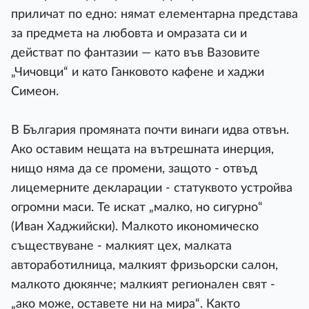
приличат по едно: нямат елементарна представа
за предмета на любовта и омразата си и
действат по фантазии — като във Вазовите
„Чичовци“ и като Ганковото кафене и хаджи
Симеон.
В България промяната почти винаги идва отвън.
Ако оставим нещата на вътрешната инерция,
нищо няма да се промени, защото - отвъд
лицемерните декларации - статуквото устройва
огромни маси. Те искат „малко, но сигурно“
(Иван Хаджийски). Малкото икономическо
съществуване - малкият цех, малката
автоработилница, малкият фризьорски салон,
малкото дюкянче; малкият регионален свят -
„ако може, оставете ни на мира“. Както