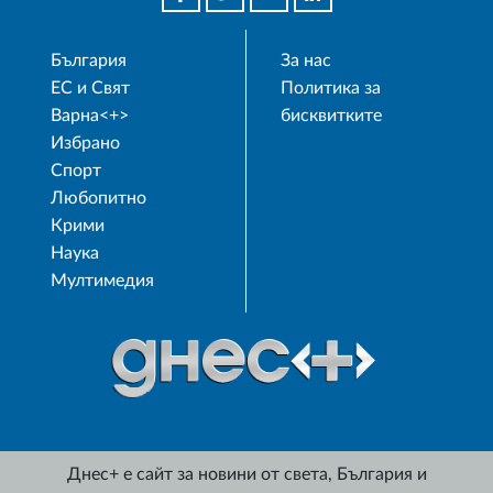
България
За нас
ЕС и Свят
Политика за
Варна<+>
бисквитките
Избрано
Спорт
Любопитно
Крими
Наука
Мултимедия
Днес+ е сайт за новини от света, България и