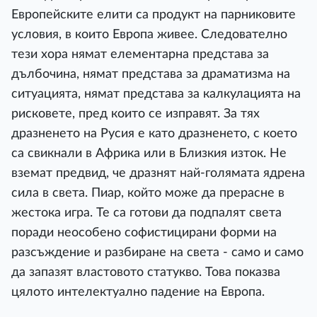
Европейските елити са продукт на парниковите
условия, в които Европа живее. Следователно
тези хора нямат елементарна представа за
дълбочина, нямат представа за драматизма на
ситуацията, нямат представа за калкулацията на
рисковете, пред които се изправят. За тях
дразненето на Русия е като дразненето, с което
са свикнали в Африка или в Близкия изток. Не
вземат предвид, че дразнят най-голямата ядрена
сила в света. Пиар, който може да прерасне в
жестока игра. Те са готови да подпалят света
поради неособено софистицирани форми на
разсъждение и разбиране на света - само и само
да запазят властовото статукво. Това показва
цялото интелектуално падение на Европа.