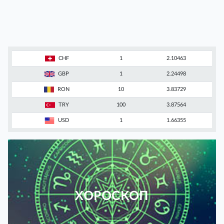
CHF
1
2.10463
GBP
1
2.24498
RON
10
3.83729
TRY
100
3.87564
USD
1
1.66355
ХОРОСКОП