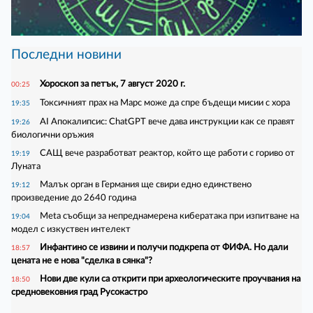
Последни новини
Хороскоп за петък, 7 август 2020 г.
00:25
Токсичният прах на Марс може да спре бъдещи мисии с хора
19:35
AI Апокалипсис: ChatGPT вече дава инструкции как се правят
19:26
биологични оръжия
САЩ вече разработват реактор, който ще работи с гориво от
19:19
Луната
Малък орган в Германия ще свири едно единствено
19:12
произведение до 2640 година
Meta съобщи за непреднамерена кибератака при изпитване на
19:04
модел с изкуствен интелект
Инфантино се извини и получи подкрепа от ФИФА. Но дали
18:57
цената не е нова "сделка в сянка"?
Нови две кули са открити при археологическите проучвания на
18:50
средновековния град Русокастро