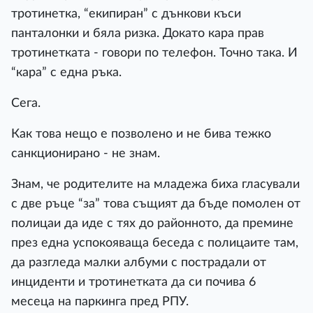
тротинетка, “екипиран” с дънкови къси
панталонки и бяла ризка. Докато кара прав
тротинетката - говори по телефон. Точно така. И
“кара” с една ръка.
Сега.
Как това нещо е позволено и не бива тежко
санкционирано - не знам.
Знам, че родителите на младежа биха гласували
с две ръце “за” това същият да бъде помолен от
полицаи да иде с тях до районното, да премине
през една успокояваща беседа с полицаите там,
да разгледа малки албуми с пострадали от
инциденти и тротинетката да си почива 6
месеца на паркинга пред РПУ.