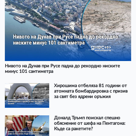
Нивото на Дунав при Русе падна до рекордно ниските
минус 101 сантиметра
Хирошима отбеляза 81 години от
атомната бомбардировка с призив
за свят без ядрени оръжия
Доналд Тръмп поискал спешно
обяснение от шефа на Пентагона:
Къде са ракетите?