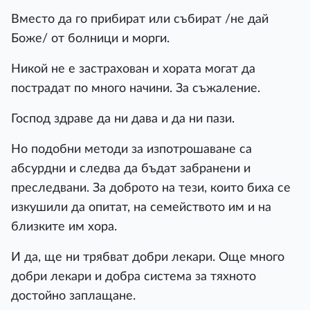
Вместо да го прибират или събират /не дай
Боже/ от болници и морги.
Никой не е застрахован и хората могат да
пострадат по много начини. За съжаление.
Господ здраве да ни дава и да ни пази.
Но подобни методи за изпотрошаване са
абсурдни и следва да бъдат забранени и
преследвани. За доброто на тези, които биха се
изкушили да опитат, на семейството им и на
близките им хора.
И да, ще ни трябват добри лекари. Още много
добри лекари и добра система за тяхното
достойно заплащане.