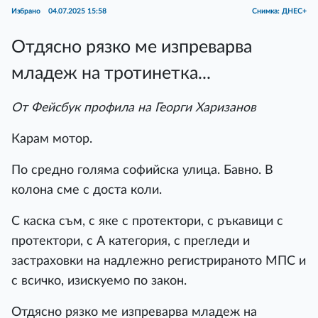
Избрано
04.07.2025 15:58
Снимка: ДНЕС+
Отдясно рязко ме изпреварва
младеж на тротинетка...
От Фейсбук профила на Георги Харизанов
Карам мотор.
По средно голяма софийска улица. Бавно. В
колона сме с доста коли.
С каска съм, с яке с протектори, с ръкавици с
протектори, с А категория, с прегледи и
застраховки на надлежно регистрираното МПС и
с всичко, изискуемо по закон.
Отдясно рязко ме изпреварва младеж на