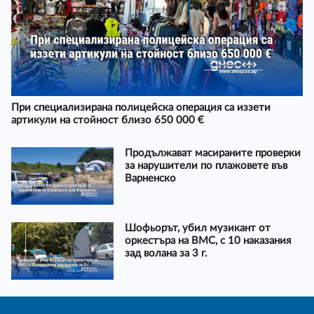
При специализирана полицейска операция са иззети
артикули на стойност близо 650 000 €
Продължават масираните проверки
за нарушители по плажовете във
Варненско
Шофьорът, убил музикант от
оркестъра на ВМС, с 10 наказания
зад волана за 3 г.