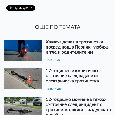
ОЩЕ ПО ТЕМАТА
Хванаха деца на тротинетки
посред нощ в Перник, глобиха
и тях, и родителите им
преди 1 ден
17-годишен е в критично
състояние след падане от
електрическа тротинетка
преди 4 дни
12-годишно момче е в тежко
състояние след инцидент с
тротинетка, вдигат въздушната
линейка