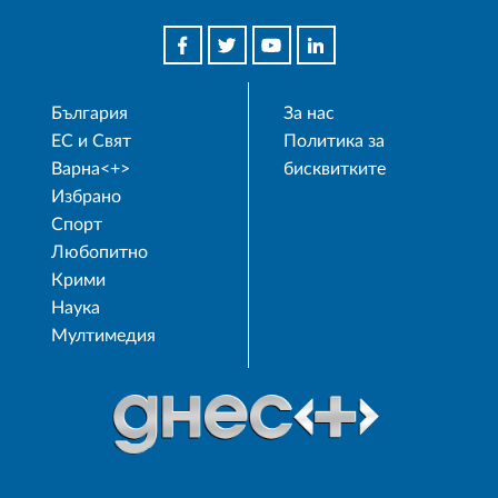
България
За нас
ЕС и Свят
Политика за
Варна<+>
бисквитките
Избрано
Спорт
Любопитно
Крими
Наука
Мултимедия