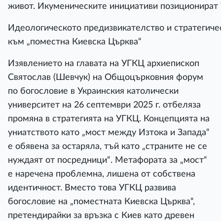
живот. Икуменическите инициативи позиционират У
Идеологическото предизвикателство и стратегиче
към „поместна Киевска Църква“
Изявлението на главата на УГКЦ архиепископ
Святослав (Шевчук) на Общоцърковния форум
по богословие в Украинския католически
университет на 26 септември 2025 г. отбеляза
промяна в стратегията на УГКЦ. Концепцията на
униатството като „мост между Изтока и Запада“
е обявена за остаряла, тъй като „страните не се
нуждаят от посредници“. Метафората за „мост“
е наречена проблемна, лишена от собствена
идентичност. Вместо това УГКЦ развива
богословие на „поместната Киевска Църква“,
претендирайки за връзка с Киев като древен