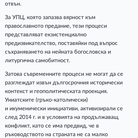
отвън.
За УПЦ, която запазва вярност към
православното предание, тези процеси
представляват екзистенциално
предизвикателство, поставяйки под въпрос
съхраняването на нейната богословска и
литургична самобитност.
Затова съвременните процеси не могат да се
разглеждат извън дългосрочния исторически
контекст и геополитическата проекция.
Униатските (гръко-католически)
и икуменически инициативи, активизирали се
след 2014 г. и в условията на продължаващ
конфликт, като се има предвид, че в
ръководството на страната не са малко