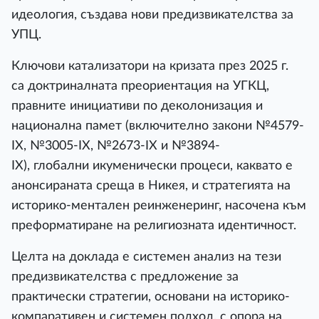
идеология, създава нови предизвикателства за
УПЦ.
Ключови катализатори на кризата през 2025 г.
са доктриналната преориентация на УГКЦ,
правните инициативи по деколонизация и
национална памет (включително закони №4579-
IX, №3005-IX, №2673-IX и №3894-
IX), глобални икуменически процеси, каквато е
анонсираната среща в Никея, и стратегията на
историко-ментален реинженеринг, насочена към
преформатиране на религиозната идентичност.
Целта на доклада е системен анализ на тези
предизвикателства с предложение за
практически стратегии, основани на историко-
компаративен и системен подход, с опора на