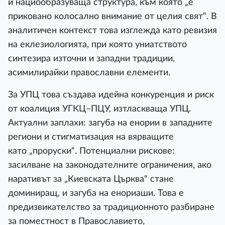
и нациообразуваща структура, към която „е
приковано колосално внимание от целия свят“. В
аналитичен контекст това изглежда като ревизия
на еклезиологията, при която униатството
синтезира източни и западни традиции,
асимилирайки православни елементи.
За УПЦ това създава идейна конкуренция и риск
от коалиция УГКЦ–ПЦУ, изтласкваща УПЦ.
Актуални заплахи: загуба на енории в западните
региони и стигматизация на вярващите
като „проруски“. Потенциални рискове:
засилване на законодателните ограничения, ако
наративът за „Киевската Църква“ стане
доминиращ, и загуба на енориаши. Това е
предизвикателство за традиционното разбиране
за поместност в Православието,