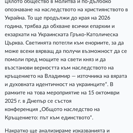
цялото общество в молитва и по-дълбоко
опознаване на наследството на християнството в
Украйна. То ще продължи до края на 2026
година, трябва да обхване всички епархии и
екзархати на Украинската Гръко-Католическа
Църква. Светинята потегли към енориите, за да
може всеки вярващ да получи възможност да се
помоли пред мощите на свети княз и да
възстанови верността към наследството на
кръщението на Владимир — източника на вярата
и духовната идентичност на украинците“. В
рамките на това мероприятие на 15 октомври
2025 г. в Днепър се състоя
конференция „Общото наследство на
Кръщението: път към единството“.
Накратко ще анализираме изказванията и