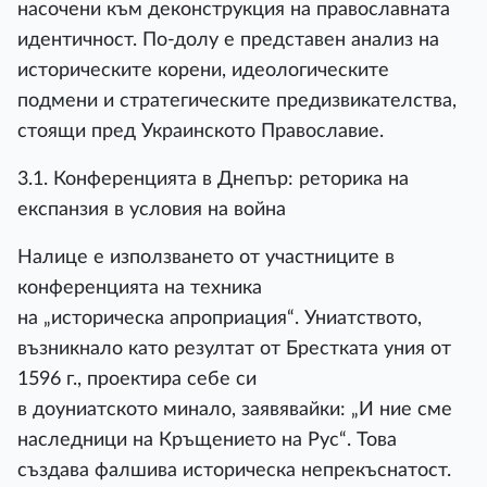
насочени към деконструкция на православната
идентичност. По-долу е представен анализ на
историческите корени, идеологическите
подмени и стратегическите предизвикателства,
стоящи пред Украинското Православие.
3.1. Конференцията в Днепър: реторика на
експанзия в условия на война
Налице е използването от участниците в
конференцията на техника
на „историческа апроприация“. Униатството,
възникнало като резултат от Брестката уния от
1596 г., проектира себе си
в доуниатското минало, заявявайки: „И ние сме
наследници на Кръщението на Рус“. Това
създава фалшива историческа непрекъснатост.