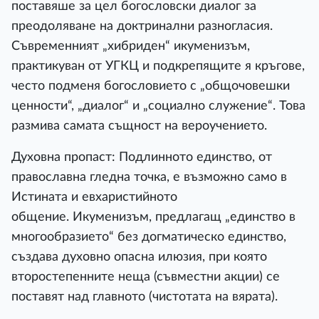
поставяше за цел богословски диалог за
преодоляване на доктринални разногласия.
Съвременният „хибриден“ икуменизъм,
практикуван от УГКЦ и подкрепящите я кръгове,
често подменя богословието с „общочовешки
ценности“, „диалог“ и „социално служение“. Това
размива самата същност на вероучението.
Духовна пропаст: Подлинното единство, от
православна гледна точка, е възможно само в
Истината и евхаристийното
общение. Икуменизъм, предлагащ „единство в
многообразието“ без догматическо единство,
създава духовно опасна илюзия, при която
второстепенните неща (съвместни акции) се
поставят над главното (чистотата на вярата).