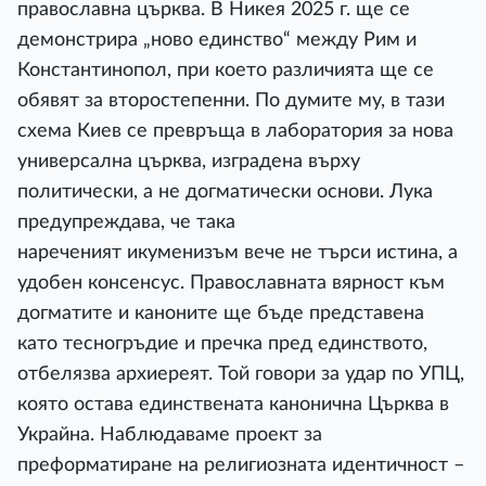
православна църква. В Никея 2025 г. ще се
демонстрира „ново единство“ между Рим и
Константинопол, при което различията ще се
обявят за второстепенни. По думите му, в тази
схема Киев се превръща в лаборатория за нова
универсална църква, изградена върху
политически, а не догматически основи. Лука
предупреждава, че така
нареченият икуменизъм вече не търси истина, а
удобен консенсус. Православната вярност към
догматите и каноните ще бъде представена
като тесногръдие и пречка пред единството,
отбелязва архиереят. Той говори за удар по УПЦ,
която остава единствената канонична Църква в
Украйна. Наблюдаваме проект за
преформатиране на религиозната идентичност –