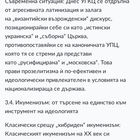
Съвременна ситуация: Днес УГКЦ се отдръпна
от агресивната латинизация и залага
на „византийски възрожденски“ дискурс,
позиционирайки себе си като „истински
украинска“ и „съборна“ Църква,
противопоставяйки се на каноничната УПЦ,
която тя се стреми да представи
като „русифицирана“ и „московска“. Това
прави прозелитизма ѝ по-ефективен и
идеологически привлекателен в условията на
национализираща се държава.
3.4. Икуменизъм: от търсене на единство към
инструмент на идеологията
Класически срещу „хибриден“ икуменизъм:
Класическият икуменизъм на ХХ век си