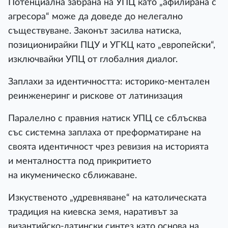
Потенциална забрана на УПЦ като „афилирана с
агресора“ може да доведе до нелегално
съществуване. Законът засилва натиска,
позиционирайки ПЦУ и УГКЦ като „европейски“,
изключвайки УПЦ от глобалния диалог.
Заплахи за идентичността: историко-ментален
реинженеринг и рискове от латинизация
Паралелно с правния натиск УПЦ се сблъсква
със системна заплаха от преформатиране на
своята идентичност чрез ревизия на историята
и менталността под прикритието
на икуменическо сближаване.
Изкуственото „удревняване“ на католическата
традиция на киевска земя, наративът за
византийско-латински синтез като основа на