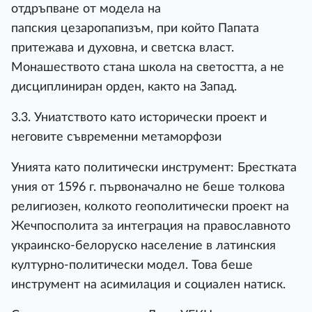
отдръпване от модела на
папския цезаропапизъм, при който Папата
притежава и духовна, и светска власт.
Монашеството стана школа на светостта, а не
дисциплиниран орден, както на Запад.
3.3. Униатството като исторически проект и
неговите съвременни метаморфози
Унията като политически инструмент: Брестката
уния от 1596 г. първоначално не беше толкова
религиозен, колкото геополитически проект на
Жечпосполита за интеграция на православното
украинско-белоруско население в латинския
културно-политически модел. Това беше
инструмент на асимилация и социален натиск.