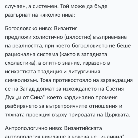
случаен, а системен. Той може да бъде
разгърнат на няколко нива:
Богословско ниво: Византия
предложи холистично (цялостно) възприемане
на реалността, при което богословието не беше
рационална система (както в западната
схоластика), а опитно знание, изразено в
исихастката традиция и литургичния
символизъм. Това противостояло на зараждащия
се на Запад догмат за изхождането на Светия
Дух „и от Сина“, което кардинално променя
разбирането за вътретроичните отношения и
тяхната проекция върху природата на Църквата.
Антропологично ниво: Византийската
антропология виждаше в човека не „индивид“,