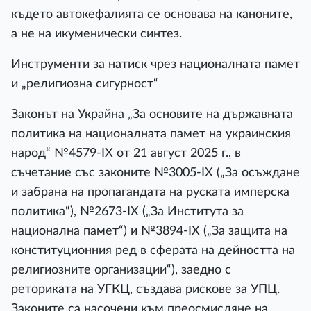
където автокефалията се основава на каноните,
а не на икуменически синтез.
Инструменти за натиск чрез националната памет
и „религиозна сигурност“
Законът на Украйна „За основите на държавната
политика на националната памет на украинския
народ“ №4579-IX от 21 август 2025 г., в
съчетание със законите №3005-IX („За осъждане
и забрана на пропагандата на руската имперска
политика“), №2673-IX („За Института за
национална памет“) и №3894-IX („За защита на
конституционния ред в сферата на дейността на
религиозните организации“), заедно с
реториката на УГКЦ, създава рискове за УПЦ.
Законите са насочени към преосмисляне на