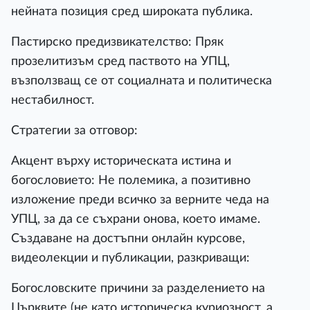
нейната позиция сред широката публика.
Пастирско предизвикателство: Пряк
прозелитизъм сред паството на УПЦ,
възползващ се от социалната и политическа
нестабилност.
Стратегии за отговор:
Акцент върху историческата истина и
богословието: Не полемика, а позитивно
изложение преди всичко за верните чеда на
УПЦ, за да се съхрани онова, което имаме.
Създаване на достъпни онлайн курсове,
видеолекции и публикации, разкриващи:
Богословските причини за разделението на
Църквите (не като историческа куриозност, а