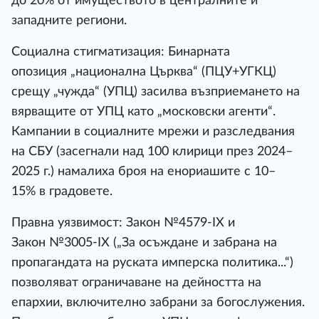
до 20% от имуществото в централните и
западните региони.
Социална стигматизация: Бинарната
опозиция „национална Църква“ (ПЦУ+УГКЦ)
срещу „чужда“ (УПЦ) засилва възприемането на
вярващите от УПЦ като „московски агенти“.
Кампании в социалните мрежи и разследвания
на СБУ (засегнали над 100 клирици през 2024–
2025 г.) намалиха броя на енориашите с 10–
15% в градовете.
Правна уязвимост: Закон №4579-IX и
Закон №3005-IX („За осъждане и забрана на
пропагандата на руската имперска политика...“)
позволяват ограничаване на дейността на
епархии, включително забрани за богослужения.