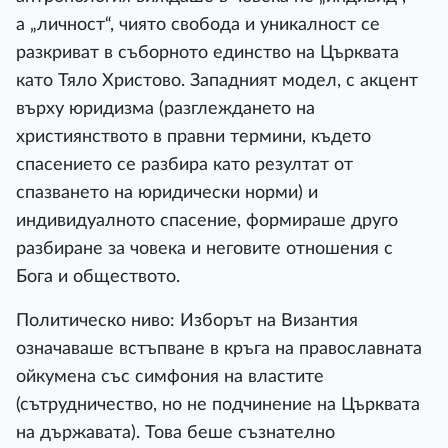
а „личност“, чиято свобода и уникалност се
разкриват в съборното единство на Църквата
като Тяло Христово. Западният модел, с акцент
върху юридизма (разглеждането на
християнството в правни термини, където
спасението се разбира като резултат от
спазването на юридически норми) и
индивидуалното спасение, формираше друго
разбиране за човека и неговите отношения с
Бога и обществото.
Политическо ниво: Изборът на Византия
означаваше встъпване в кръга на православната
ойкумена със симфония на властите
(сътрудничество, но не подчинение на Църквата
на държавата). Това беше съзнателно