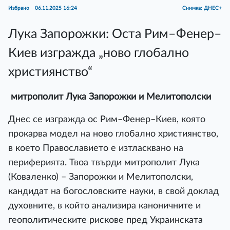
Избрано
06.11.2025 16:24
Снимка: ДНЕС+
Лука Запорожки: Оста Рим–Фенер–
Киев изгражда „ново глобално
християнство“
митрополит Лука Запорожки и Мелитополски
Днес се изгражда ос Рим–Фенер–Киев, която
прокарва модел на ново глобално християнство,
в което Православието е изтласквано на
периферията. Твоа твърди митрополит Лука
(Коваленко) – Запорожки и Мелитополски,
кандидат на богословските науки, в свой доклад
духовните, в който анализира каноничните и
геополитическите рискове пред Украинската