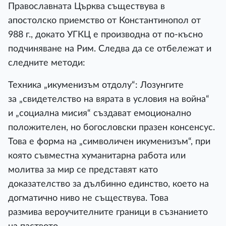
Православната Църква съществува в
апостолско приемство от Константинопол от
988 г., докато УГКЦ е производна от по-късно
подчиняване на Рим. Следва да се отбележат и
следните методи:
Техника „икуменизъм отдолу“: Лозунгите
за „свидетелство на вярата в условия на война“
и „социална мисия“ създават емоционално
положителен, но богословски празен консенсус.
Това е форма на „символичен икуменизъм“, при
която съвместна хуманитарна работа или
молитва за мир се представят като
доказателство за дълбинно единство, което на
догматично ниво не съществува. Това
размива вероучителните граници в съзнанието