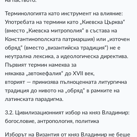
на паството.
Терминологията като инструмент на влияние:
Употребата на термини като „Киевска Църква“
(вместо „Киевска митрополия“ в състава на
Константинополската патриаршия) или „източен
обряд“ (вместо „византийска традиция“) не е
неутрална лексика, а идеологическа директива.
Първият термин намеква за
някаква „автокефалия“ до XVII век,
вторият — принизява пълноценната литургична
традиция до нивото на „обряд“ в рамките на
латинската парадигма.
3.2. Цивилизационният избор на княз Владимир:
богословие, антропология, политика
Изборът на Византия от княз Владимир не беше