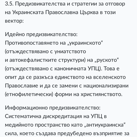
3.5. Предизвикателства и стратегии за отговор
на Украинската Православна Църква в този
вектор:
Идейно предизвикателство:
Противопоставянето на „украинското“
(отъждествявано с униатството
и автокефалистките структури) на „руското“
(отъждествявано с каноничната УПЦ). Това е
опит да се разкъса единството на вселенското
Православие и да се замени с национализирани
(етнофилетически) форми на християнството.
Информационно предизвикателство:
Систематична дискредитация на УПЦ в
медийното пространство като „антиукраинска“
сила, което създава предубедено възприятие за