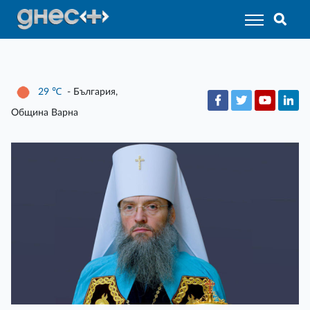
29
℃
- България,
Община Варна