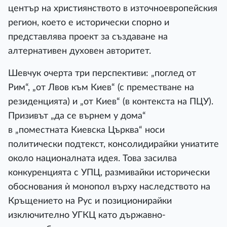
център на християнството в източноевропейския
регион, което е исторически спорно и
представлява проект за създаване на
алтернативен духовен авторитет.
Шевчук очерта три перспективи: „поглед от
Рим“, „от Лвов към Киев“ (с преместване на
резиденцията) и „от Киев“ (в контекста на ПЦУ).
Призивът „да се върнем у дома“
в „поместната Киевска Църква“ носи
политически подтекст, консолидирайки униатите
около националната идея. Това засилва
конкуренцията с УПЦ, размивайки исторически
обоснования ѝ монопол върху наследството на
Кръщението на Рус и позиционирайки
изключително УГКЦ като държавно-