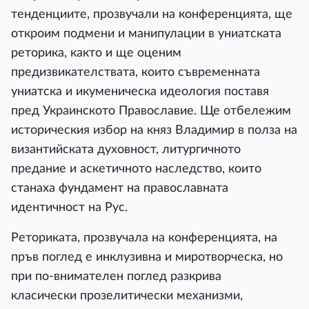
тенденциите, прозвучали на конференцията, ще
откроим подмени и манипулации в униатската
реторика, както и ще оценим
предизвикателствата, които съвременната
униатска и икуменическа идеология поставя
пред Украинското Православие. Ще отбележим
историческия избор на княз Владимир в полза на
византийската духовност, литургичното
предание и аскетичното наследство, които
станаха фундамент на православната
идентичност на Рус.
Реториката, прозвучала на конференцията, на
пръв поглед е инклузивна и миротворческа, но
при по-внимателен поглед разкрива
класически прозелитически механизми,