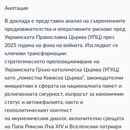
Анотация
В доклада е представен анализ на съвременните
предизвикателства и оперативните рискове пред
Украинската Православна Църква (УПЦ) през
2025 година на фона на войната. Изследват се
ключови трансформации:
стратегическото препозициониране на
Украинската Гръко-католическа Църква (УГКЦ)
като „поместна Киевска Църква“, законодателни
инициативи в сферата на националната памет и
религиозната сигурност, въпросът за каноничния
статус и автокефалията, както и
геополитическият контекст
на икуменическия диалог, включително срещата
на Папа Римски Лъв XIV и Вселенския патриарх