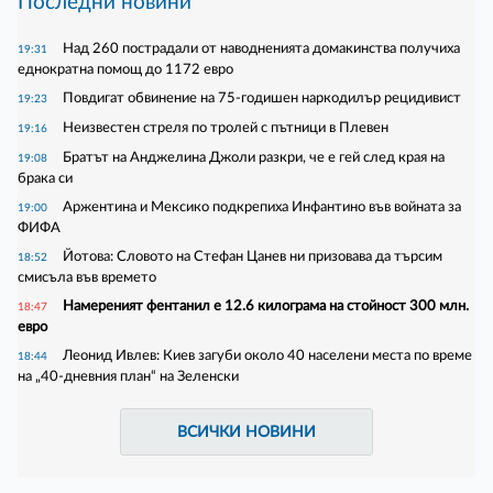
Последни новини
Над 260 пострадали от наводненията домакинства получиха
19:31
еднократна помощ до 1172 евро
Повдигат обвинение на 75-годишен наркодилър рецидивист
19:23
Неизвестен стреля по тролей с пътници в Плевен
19:16
Братът на Анджелина Джоли разкри, че е гей след края на
19:08
брака си
Аржентина и Мексико подкрепиха Инфантино във войната за
19:00
ФИФА
Йотова: Словото на Стефан Цанев ни призовава да търсим
18:52
смисъла във времето
Намереният фентанил е 12.6 килограма на стойност 300 млн.
18:47
евро
Леонид Ивлев: Киев загуби около 40 населени места по време
18:44
на „40-дневния план“ на Зеленски
ВСИЧКИ НОВИНИ