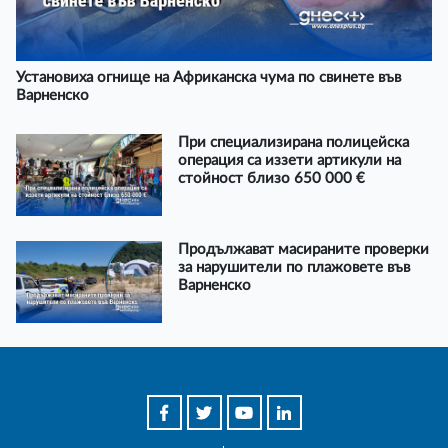
Установиха огнище на Африканска чума по свинете във
Варненско
При специализирана полицейска
операция са иззети артикули на
стойност близо 650 000 €
Продължават масираните проверки
за нарушители по плажовете във
Варненско