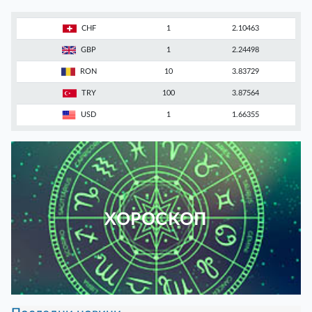
CHF
1
2.10463
GBP
1
2.24498
RON
10
3.83729
TRY
100
3.87564
USD
1
1.66355
ХОРОСКОП