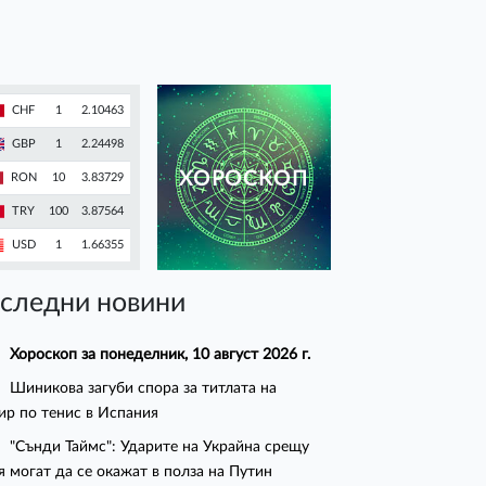
CHF
1
2.10463
GBP
1
2.24498
ХОРОСКОП
RON
10
3.83729
TRY
100
3.87564
USD
1
1.66355
следни новини
Хороскоп за понеделник, 10 август 2026 г.
Шиникова загуби спора за титлата на
ир по тенис в Испания
"Сънди Таймс": Ударите на Украйна срещу
я могат да се окажат в полза на Путин