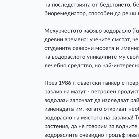
на последствията от бедствието, бе
биоремедиатор, способен да реши 
Мехурчестото кафяво водорасло (fuc
древни времена: учените смятат, че
студените северни морета и именно
на водораслото уникалните му свойс
лечебно средство, но най-интересна
През 1986 г. съветски танкер е пов
разлив на мазут - петролен продукт
водолази започват да изследват ра
изненадата им, когато откриват не
водорасло на мястото на разлива! Т
растения, да не говорим за водните
водораслите очевидно процъфтяват