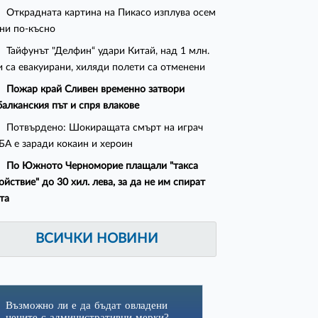
Открадната картина на Пикасо изплува осем
ни по-късно
Тайфунът "Делфин“ удари Китай, над 1 млн.
 са евакуирани, хиляди полети са отменени
Пожар край Сливен временно затвори
алканския път и спря влакове
Потвърдено: Шокиращата смърт на играч
БА е заради кокаин и хероин
По Южното Черноморие плащали "такса
ойствие" до 30 хил. лева, за да не им спират
та
ВСИЧКИ НОВИНИ