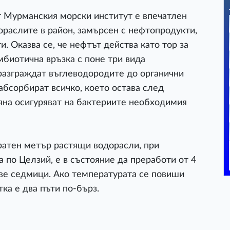
 Мурманския морски институт е впечатлен
раслите в район, замърсен с нефтопродукти,
. Оказва се, че нефтът действа като тор за
мбиотична връзка с поне три вида
разграждат въглеводородите до органични
абсорбират всичко, което остава след
мяна осигуряват на бактериите необходимия
дратен метър растящи водорасли, при
а по Целзий, е в състояние да преработи от 4
ве седмици. Ако температурата се повиши
тка е два пъти по-бърз.