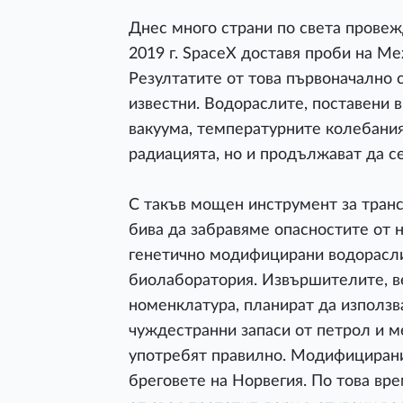
Днес много страни по света провеж
2019 г. SpaceX доставя проби на М
Резултатите от това първоначално 
известни. Водораслите, поставени в
вакуума, температурните колебания
радиацията, но и продължават да с
С такъв мощен инструмент за транс
бива да забравяме опасностите от н
генетично модифицирани водорасли
биолаборатория. Извършителите, в
номенклатура, планират да използв
чуждестранни запаси от петрол и ме
употребят правилно. Модифицирания
бреговете на Норвегия. По това вр