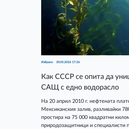
Избрано
30.05.2026 17:26
Как СССР се опита да ун
САЩ с едно водорасло
На 20 април 2010 г. нефтената пла
Мексиканския залив, разливайки 78
простира на 75 000 квадратни кил
природозащитници и специалисти п