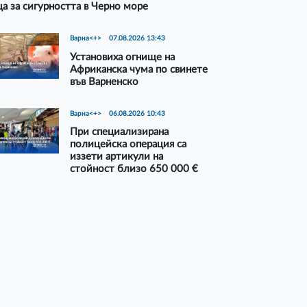
а за сигурността в Черно море
Варна<+>
07.08.2026 13:43
Установиха огнище на
Африканска чума по свинете
във Варненско
Варна<+>
06.08.2026 10:43
При специализирана
полицейска операция са
иззети артикули на
стойност близо 650 000 €