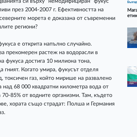
дванията си върху “немодифициран” фукус
Бълга
иви през 2004-2007 г. Ефективността на
Мага
етик
в северните морета е доказана от съвременни
оплите региони?
фукуса е открита напълно случайно.
ква прекомерен растеж на водорасли в
на фукуса достига 10 милиона тона,
а гният. Когато умира, фукусът отделя
 токсичен газ, който мирише на развалено
а над 68 000 квадратни километра вода от
 70-85% от водните организми. Там, където
ве, хората също страдат: Полша и Германия
з.