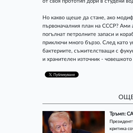
от своя прототип дори в студени во
Но какво щеше да стане, ако модиф
първоначалния план на СССР? Ами а
погълнат петролните запаси и кораб
приключи много бързо. След като 
бактериите, съжителстващи с фуку
и хранителен източник - човешкото 
ОЩЕ
Тръмп: С
Президент
критика со