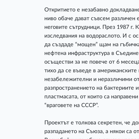
Откритието е незабавно докладвано
ниво обаче дават съвсем различен 
неговите сътрудници. През 1987 г.
изследвания на водораслото. И с о
да създаде “мощен” щам на гъбичка
нефтена инфраструктура в Съедине
осъществи за не повече от 6 месец
тихо да се въведе в американските
незабележителни и неразличими от 
разпространението на бактериите и
пластмасата, от които са направен
“враговете на СССР”.
Проектът е толкова секретен, че до
разпадането на Съюза, а някои са о