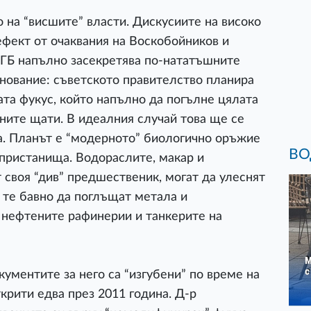
 на “висшите” власти. Дискусиите на високо
ефект от очаквания на Воскобойников и
 КГБ напълно засекретява по-нататъшните
снование: съветското правителство планира
та фукус, който напълно да погълне цялата
ните щати. В идеалния случай това ще се
а. Планът е “модерното” биологично оръжие
ВО
 пристанища. Водораслите, макар и
своя “див” предшественик, могат да улеснят
 те бавно да поглъщат метала и
и нефтените рафинерии и танкерите на
кументите за него са “изгубени” по време на
ткрити едва през 2011 година. Д-р