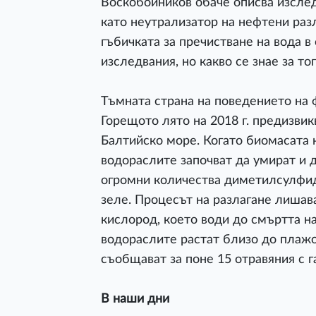
Воскобойников обаче описва изсле
като неутрализатор на нефтени разл
гъбичката за пречистване на вода 
изследвания, но какво се знае за т
Тъмната страна на поведението на 
Горещото лято на 2018 г. предизви
Балтийско море. Когато биомасата 
водораслите започват да умират и д
огромни количества диметилсулфид,
зеле. Процесът на разлагане лишав
кислород, което води до смъртта на
водораслите растат близо до плажо
съобщават за поне 15 отравяния с га
В наши дни