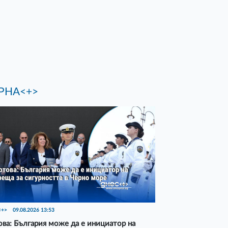
РНА<+>
<+>
09.08.2026 13:53
ва: България може да е инициатор на