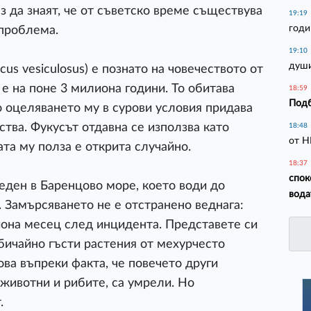
з да знаят, че от съветско време съществува
19:19
годи
проблема.
19:10
души
us vesiculosus) е познато на човечеството от
 е на поне 3 милиона години. То обитава
18:59
Подб
 оцеляването му в сурови условия придава
тва. Фукусът отдавна се използва като
18:48
от Н
та му полза е открита случайно.
18:37
спок
реден в Баренцово море, което води до
вода
. Замърсяването не е отстранено веднага:
йона месец след инцидента. Представете си
обичайно гъсти растения от мехурчесто
ова въпреки факта, че повечето други
 животни и рибите, са умрели. Но
.