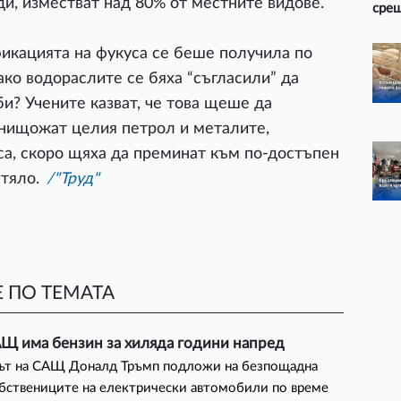
ди, изместват над 80% от местните видове.
срещ
икацията на фукуса се беше получила по
ко водораслите се бяха “съгласили” да
и? Учените казват, че това щеше да
унищожат целия петрол и металите,
са, скоро щяха да преминат към по-достъпен
тяло.
/"Труд"
 ПО ТЕМАТА
АЩ има бензин за хиляда години напред
ът на САЩ Доналд Тръмп подложи на безпощадна
бствениците на електрически автомобили по време