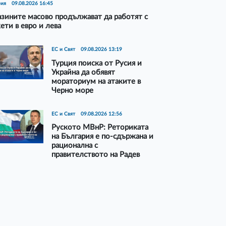
рия
09.08.2026 16:45
зините масово продължават да работят с
ети в евро и лева
ЕС и Свят
09.08.2026 13:19
Турция поиска от Русия и
Украйна да обявят
мораториум на атаките в
Черно море
ЕС и Свят
09.08.2026 12:56
Руското МВнР: Реториката
на България е по-сдържана и
рационална с
правителството на Радев