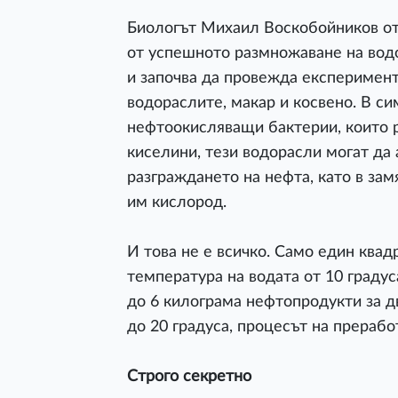
Биологът Михаил Воскобойников от
от успешното размножаване на водо
и започва да провежда експерименти
водораслите, макар и косвено. В си
нефтоокисляващи бактерии, които 
киселини, тези водорасли могат да 
разграждането на нефта, като в за
им кислород.
И това не е всичко. Само един ква
температура на водата от 10 градус
до 6 килограма нефтопродукти за д
до 20 градуса, процесът на прерабо
Строго секретно