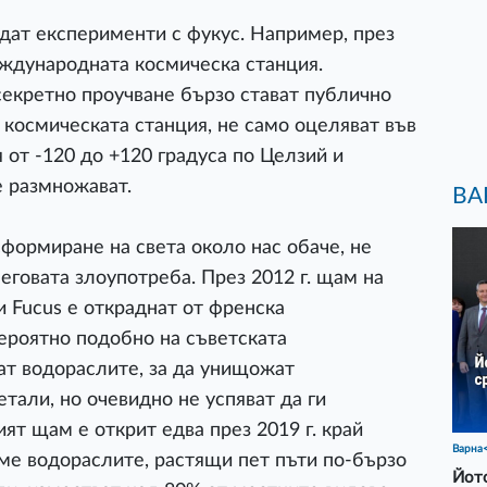
дат експерименти с фукус. Например, през
еждународната космическа станция.
секретно проучване бързо стават публично
 космическата станция, не само оцеляват във
 от -120 до +120 градуса по Целзий и
е размножават.
ВА
формиране на света около нас обаче, не
еговата злоупотреба. През 2012 г. щам на
 Fucus е откраднат от френска
ероятно подобно на съветската
ат водораслите, за да унищожат
тали, но очевидно не успяват да ги
т щам е открит едва през 2019 г. край
Варна
еме водораслите, растящи пет пъти по-бързо
Йото