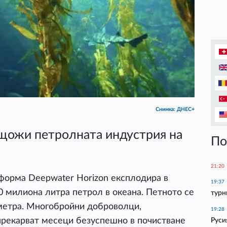
Снимка: ДНЕС+
ищожи петролната индустрия на
По
21:20
тформа Deepwater Horizon експлодира в
19:37
0 милиона литра петрол в океана. Петното се
турн
ометра. Многобройни доброволци,
19:28
рекарват месеци безуспешно в почистване
Руси