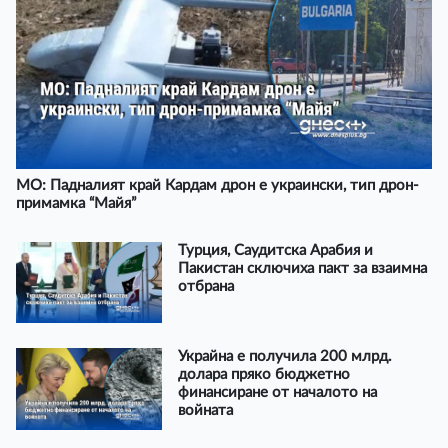
МО: Падналият край Кардам дрон е украински, тип дрон-
примамка “Майя”
Турция, Саудитска Арабия и
Пакистан сключиха пакт за взаимна
отбрана
Украйна е получила 200 млрд.
долара пряко бюджетно
финансиране от началото на
войната