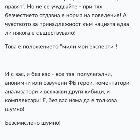
правят". Но не се учудвайте - при тях
безчестието отдавна е норма на поведение! А
чувството за принадлежност към нацията едва
ли някога е съществувало!
Това е положението "мили мои експерти"!
И с вас, и без вас - все тая, полулегални,
анонимни или озвучени ФБ герои, коментатори,
анализатори и всякакви други кибици, и
комплексари! Е, без вас няма да е толкова
шумно!
Безсмислено шумно!