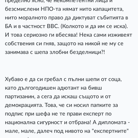
пределно ясно, че некомпетентни лица и
безсмислени НПО-та нямат нито капацитета,
нито моралното право да диктуват събитията в
БА и в частност ВВС. (Колкото и да им се иска).
И това сериозно ги вбесява! Нека сами изживеят
собствения си гняв, защото на никой не му се
занимава с шепа злобни безделници?!
Хубаво е да си гребал с пълни шепи от соца,
като дългогодишен адютант на бивш
партизанин, а сега да искаш същото и от
демокрацията. Това, че си носил папките за
подпис при шефа не те прави експерт по
национална сигурност и отбрана! А дипломата -
мале, мале, далеч под нивото на "експертните"