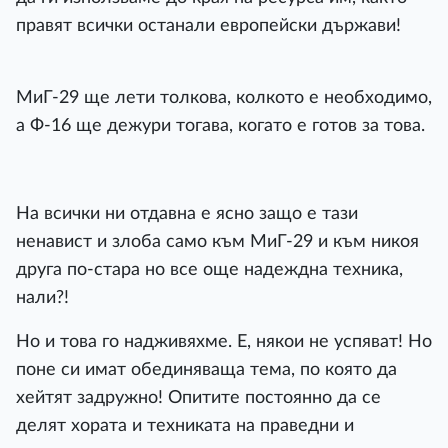
правят всички останали европейски държави!
МиГ-29 ще лети толкова, колкото е необходимо,
а Ф-16 ще дежури тогава, когато е готов за това.
На всички ни отдавна е ясно защо е тази
ненавист и злоба само към МиГ-29 и към никоя
друга по-стара но все още надеждна техника,
нали?!
Но и това го надживяхме. Е, някои не успяват! Но
поне си имат обединяваща тема, по която да
хейтят задружно! Опитите постоянно да се
делят хората и техниката на праведни и