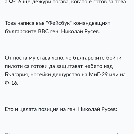
а Ф-16 ще дежури тогава, когато е готов за това.
Това написа във "Фейсбук" командващият
българските ВВС ген. Николай Русев.
От поста му става ясно, че българските бойни
пилоти са готови да защитават небето над
България, носейки дещурство на МиГ-29 или на
Ф-16.
Ето и цялата позиция на ген. Николай Русев: