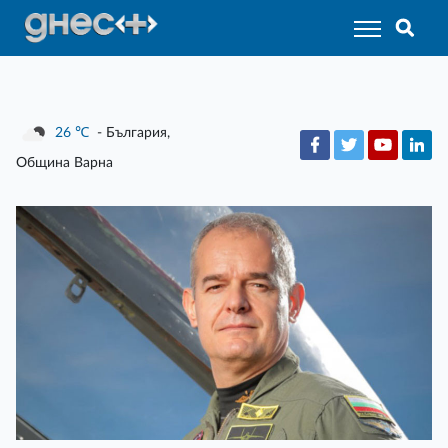
26
℃
- България,
Община Варна