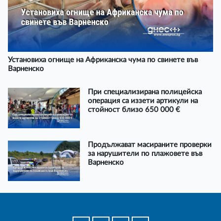
Установиха огнище на Африканска чума по свинете във
Варненско
При специализирана полицейска
операция са иззети артикули на
стойност близо 650 000 €
Продължават масираните проверки
за нарушители по плажовете във
Варненско