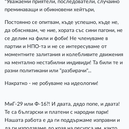
"Уважаеми приятели, последователи, случайно
преминаващи и обикновени хейтъри,
Постоянно се опитвам, къде успешно, къде не,
да обяснявам, че ние, хората със сини пагони, не
се делим на фили и фоби! Не членуваме в
партии и НПО-та и не се интересуваме от
моментните залитания и колебливите движения
на ментално нестабилни индивиди! Та били те и
разни политикани или "разбирачи"...
Накратко - не робуваме на идеологии!
МиГ-29 или Ф-16?! И двата, дядо попе, и двата!
Те са български и платени с народни пари!
Нашата работа е да ги поддържаме изправни и
да ги използваме до края на ресурса им, както