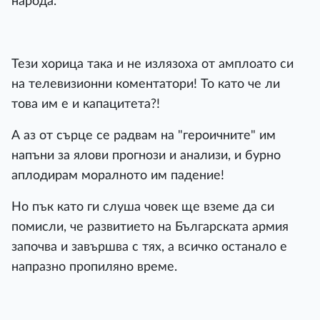
народа.
Тези хорица така и не излязоха от амплоато си
на телевизионни коментатори! То като че ли
това им е и капацитета?!
А аз от сърце се радвам на "героичните" им
напъни за ялови прогнози и анализи, и бурно
аплодирам моралното им падение!
Но пък като ги слуша човек ще вземе да си
помисли, че развитието на Българската армия
започва и завършва с тях, а всичко останало е
напразно пропиляно време.