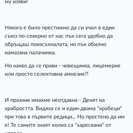
му изяви!
Някога е било престижно да си учил в един
съюз по-северно от нас пък сега удобно да
обръщаш поизсъхналата, но пък обилно
намазана палачинка.
Но какво да се прави - човещинка, лицемерие
или просто селективна амнезия?!
И празник имахме неотдавна - Денят на
храбростта. Видяха се и един-двама "храбеци"
при това в първите редици... Но простено да им
е! Те самите знаят колко са "харесвани" от