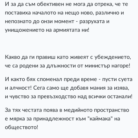
И за да съм обективен не мога да отрека, че те
поставиха началото на нещо ново, различно и
непознато до онзи момент - разрухата и
унищожението на армиятата ни!
Какво да ги правиш като живеят с убеждението,
че са родени за длъжности от министър нагоре!
И както бях споменал преди време - пусти суета
и алчност! Сега само ще добавя мания за изява,
и чувство за превъзходство над всички останали!
За тях честата поява в медийното пространство
е мярка за принадлежност към "каймака" на
обществото!