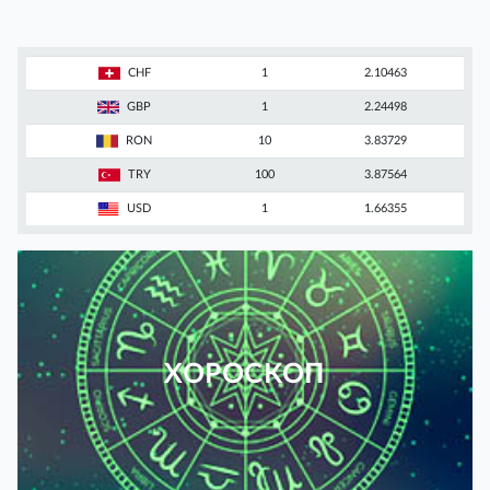
CHF
1
2.10463
GBP
1
2.24498
RON
10
3.83729
TRY
100
3.87564
USD
1
1.66355
ХОРОСКОП