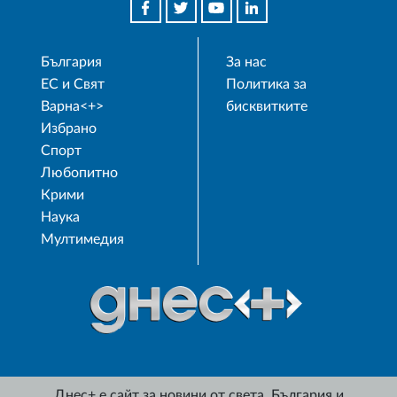
България
За нас
ЕС и Свят
Политика за
Варна<+>
бисквитките
Избрано
Спорт
Любопитно
Крими
Наука
Мултимедия
Днес+ е сайт за новини от света, България и