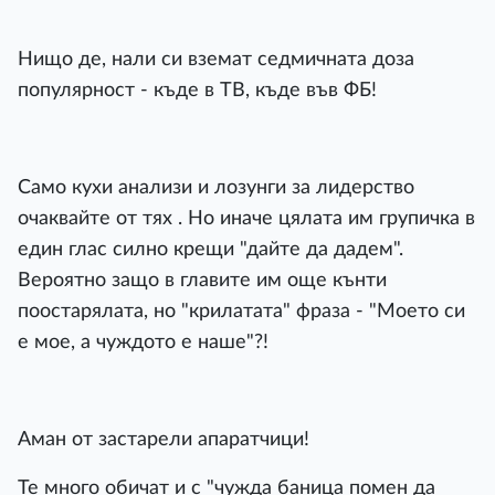
Нищо де, нали си вземат седмичната доза
популярност - къде в ТВ, къде във ФБ!
Само кухи анализи и лозунги за лидерство
очаквайте от тях . Но иначе цялата им групичка в
един глас силно крещи "дайте да дадем".
Вероятно защо в главите им още кънти
поостарялата, но "крилатата" фраза - "Моето си
е мое, а чуждото е наше"?!
Аман от застарели апаратчици!
Те много обичат и с "чужда баница помен да