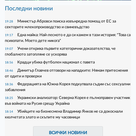
Последни новини
Министър Абровси поиска извънредна помощ от ЕС за
19:28
секторите млекопроизводство и свиневъдство
Една майка: Най-лесното е да си кажем в тази история: "Това са
19:17
психопати. Моето дете никога"
Учени откриха първите категорични доказателства, че
19:07
глобалното затопляне се ускорява
Крадци убиха футболен национал с павета
18:56
Димитър Главчев отговори на нападките: Нямам притеснения
18:46
от одити и проверки
Федерацията на Южна Корея подкупвала съдии със сексуални
18:36
забавления
Украински анализатор: Северна Корея е пълноправен участник
18:25
във войната на Русия срещу Украйна
Убийците на бизнесмена Владимир Янков не са докоснали
18:14
кюлчетата злато и скъпите му часовници
ВСИЧКИ НОВИНИ