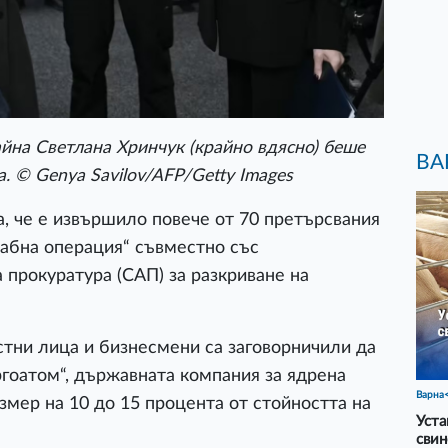
йна Светлана Хринчук (крайно вдясно) беше
ВА
. © Genya Savilov/AFP/Getty Images
, че е извършило повече от 70 претърсвания
щабна операция“ съвместно със
прокуратура (САП) за разкриване на
тни лица и бизнесмени са заговорничили да
гоатом“, държавната компания за ядрена
Варна
змер на 10 до 15 процента от стойността на
Уста
свин