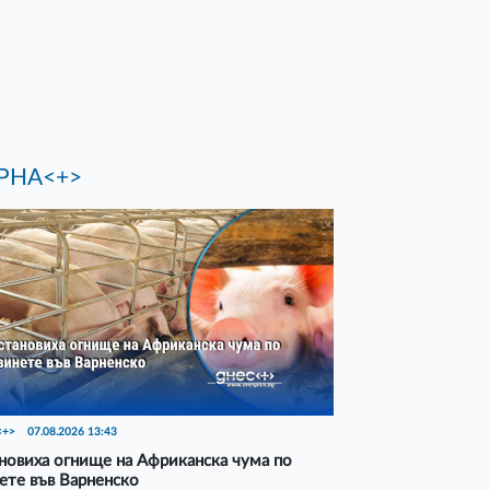
РНА<+>
<+>
07.08.2026 13:43
новиха огнище на Африканска чума по
ете във Варненско