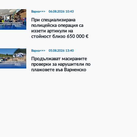
Варна<+>
06.08.2026 10:43
При специализирана
полицейска операция са
иззети артикули на
стойност близо 650 000 €
Варна<+>
05.08.2026 13:40
Продължават масираните
проверки за нарушители по
плажовете във Варненско