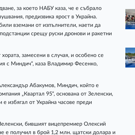
ване, за което НАБУ каза, че е събрало
лушвания, предизвика ярост в Украйна.
били вземани от изпълнители, наети да
 подстанции срещу руски дронови и ракетни
хората, замесени в случая, и особено се
ция с Миндич“, каза Владимир Фесенко,
Александър Абакумов, Миндич, който е
мпания „Квартал 95“, основана от Зеленски,
 е избягал от Украйна часове преди
 Зеленски, бившият вицепремиер Олексий
е е получил в брой 1,2 млн. щатски долара и