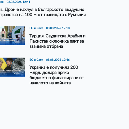
рия
08.08.2026 12:41
в: Дрон е нахлул в българското въздушно
транство на 100 м от границата с Румъния
ЕС и Свят
08.08.2026 12:13
Турция, Саудитска Арабия и
Пакистан сключиха пакт за
взаимна отбрана
ЕС и Свят
08.08.2026 12:46
Украйна е получила 200
млрд. долара пряко
бюджетно финансиране от
началото на войната