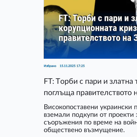
Избрано
15.11.2025 17:25
FT: Tорби с пари и златна
поглъща правителството 
Високопоставени украински п
вземали подкупи от проекти 
съоръжения по време на войн
обществено възмущение.