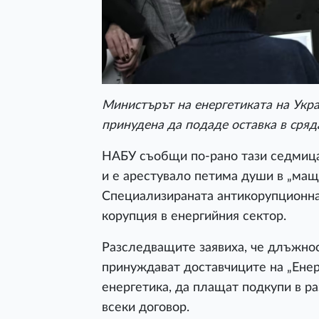
Министърът на енергетиката на Укра
принудена да подаде оставка в сряда
НАБУ съобщи по-рано тази седмица
и е арестувало петима души в „ма
Специализираната антикорупционна 
корупция в енергийния сектор.
Разследващите заявиха, че длъжнос
принуждават доставчиците на „Енер
енергетика, да плащат подкупи в ра
всеки договор.