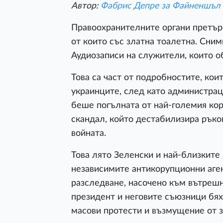
Автор:
Фабрис Депре за Файненшъл 
Правоохранителните органи претърс
от които със златна тоалетна. Снимк
Аудиозаписи на служители, които об
Това са част от подробностите, ко
украинците, след като администра
беше погълната от най-големия кор
скандал, който дестабилизира ръко
войната.
Това лято Зеленски и най-близките
независимите антикорупционни аге
разследване, насочено към вътрешн
президент и неговите съюзници бях
масови протести и възмущение от з