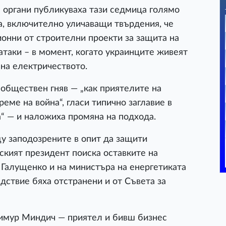
 органи публикуваха тази седмица голямо
а, включително уличаващи твърдения, че
онни от строителни проекти за защита на
атаки – в момент, когато украинците живеят
на електричеството.
 обществен гняв — „как приятелите на
реме на война“, гласи типично заглавие в
а“ — и наложиха промяна на подхода.
у заподозрените в опит да защити
ският президент поиска оставките на
Галущенко и на министъра на енергетиката
дствие бяха отстранени и от Съвета за
Тимур Миндич — приятел и бивш бизнес