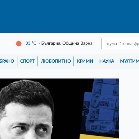
33
℃
- България, Община Варна
БРАНО
СПОРТ
ЛЮБОПИТНО
КРИМИ
НАУКА
МУЛТИ