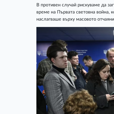
В противен случай рискуваме да за
време на Първата световна война, к
наслагваше върху масовото отчаяни