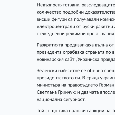
Невъзпрепятствани, разследващите
количество подробни доказателств
висши фигури са получавали комиси
електроцентрали от руски ракетни 
с ежедневни режимни прекъсвания 
Разкритията предизвикаха вълна от
президента ограбваха страната по в
новинарския сайт „Украинска правд
Зеленски най-сетне се обърна срещ
президентството си. В сряда украин
министъра на правосъдието Герман 
Светлана Гринчук; и двамата впосле
национална сигурност.
Той също така наложи санкции на 