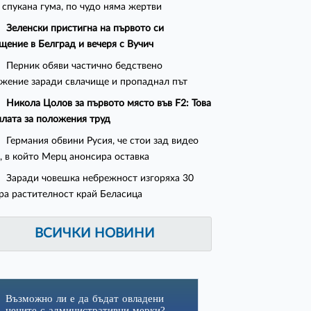
 спукана гума, по чудо няма жертви
Зеленски пристигна на първото си
щение в Белград и вечеря с Вучич
Перник обяви частично бедствено
жение заради свлачище и пропаднал път
Никола Цолов за първото място във F2: Това
плата за положения труд
Германия обвини Русия, че стои зад видео
, в който Мерц анонсира оставка
Заради човешка небрежност изгоряха 30
ра растителност край Беласица
ВСИЧКИ НОВИНИ