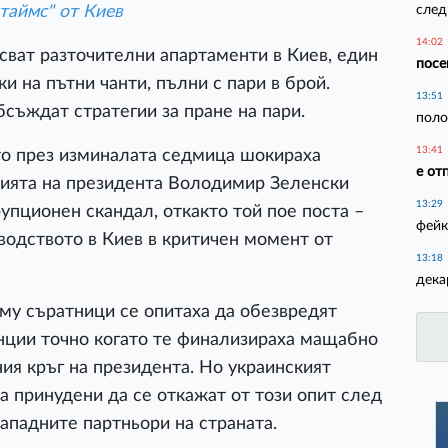
след
таймс" от Киев
14:02
ват разточителни апартаменти в Киев, един
посе
и на пътни чанти, пълни с пари в брой.
13:51
съждат стратегии за пране на пари.
поло
13:41
ито през изминалата седмица шокираха
е от
цията на президента Володимир Зеленски
13:29
упционен скандал, откакто той пое поста –
фейк
водството в Киев в критичен момент от
13:18
дека
 му съратници се опитаха да обезвредят
нции точно когато те финализираха мащабно
ия кръг на президента. Но украинският
а принудени да се откажат от този опит след
ападните партньори на страната.