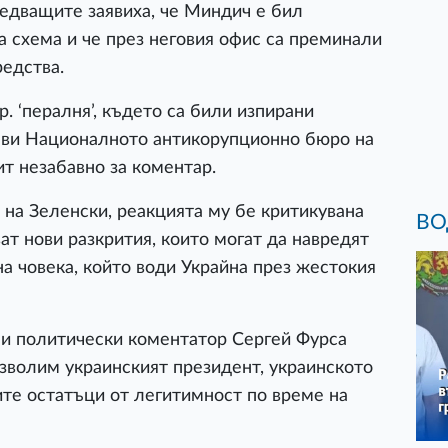
ледващите заявиха, че Миндич е бил
а схема и че през неговия офис са преминали
редства.
р. ‘пералня’, където са били изпирани
аяви Националното антикорупционно бюро на
ит незабавно за коментар.
 на Зеленски, реакцията му бе критикувана
ВО
ат нови разкрития, които могат да навредят
а човека, който води Украйна през жестокия
 и политически коментатор Сергей Фурса
озволим украинският президент, украинското
ите остатъци от легитимност по време на