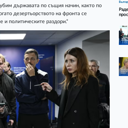
Бълга
губим държавата по същия начин, както по
Раде
огато дезертьорството на фронта се
прос
е и политическите раздори.“