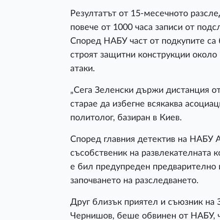
Резултатът от 15-месечното разслед
повече от 1000 часа записи от подс
Според НАБУ част от подкупите са 
строят защитни конструкции около
атаки.
„Сега Зеленски държи дистанция от 
старае да избегне всякаква асоциа
политолог, базиран в Киев.
Според главния детектив на НАБУ 
съсобственик на развлекателната ко
е бил предупреден предварително и
започването на разследването.
Друг близък приятел и съюзник на
Чернишов, беше обвинен от НАБУ, ч