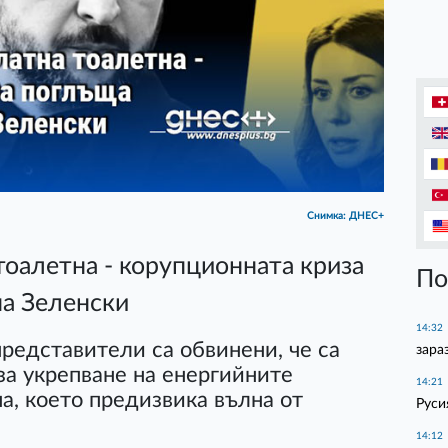
Снимка: ДНЕС+
 тоалетна - корупционната криза
По
на Зеленски
14:32
редставители са обвинени, че са
зара
за укрепване на енергийните
14:21
а, което предизвика вълна от
Руси
14:12