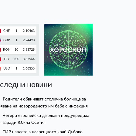
CHF
1
2.10463
GBP
1
2.24498
ХОРОСКОП
RON
10
3.83729
TRY
100
3.87564
USD
1
1.66355
следни новини
Родители обвиняват столична болница за
зяване на новороденото им бебе с инфекция
Четири европейски държави предупредиха
я заради Южна Осетия
ТИР навлезе в насрещното край Дъбово