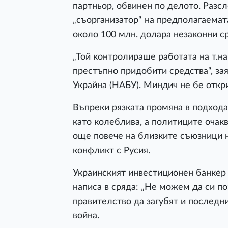
партньор, обвинен по делото. Разс
„съорганизатор“ на предполагаемат
около 100 млн. долара незаконни с
„Той контролираше работата на т.на
престъпно придобити средства“, з
Украйна (НАБУ). Миндич не бе откр
Въпреки рязката промяна в подхода
като колеблива, а политиците очакв
още повече на близките съюзници н
конфликт с Русия.
Украинският инвестиционен банкер
написа в сряда: „Не можем да си п
правителство да загубят и последн
война.