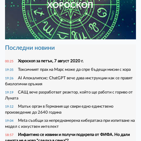
ХОРОСКОП
Последни новини
Хороскоп за петък, 7 август 2020 г.
00:25
Токсичният прах на Марс може да спре бъдещи мисии с хора
19:35
AI Апокалипсис: ChatGPT вече дава инструкции как се правят
19:26
биологични оръжия
САЩ вече разработват реактор, който ще работи с гориво от
19:19
Луната
Малък орган в Германия ще свири едно единствено
19:12
произведение до 2640 година
Meta съобщи за непреднамерена кибератака при изпитване на
19:04
модел с изкуствен интелект
Инфантино се извини и получи подкрепа от ФИФА. Но дали
18:57
цената не е нова "сделка в сянка"?