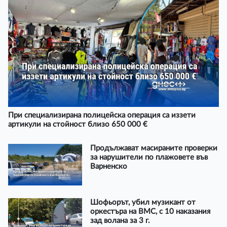
При специализирана полицейска операция са иззети
артикули на стойност близо 650 000 €
Продължават масираните проверки
за нарушители по плажовете във
Варненско
Шофьорът, убил музикант от
оркестъра на ВМС, с 10 наказания
зад волана за 3 г.