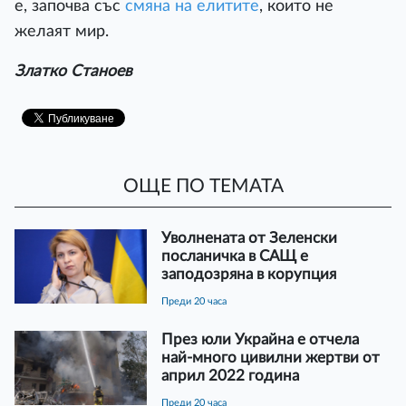
е, започва със
смяна на елитите
, които не
желаят мир.
Златко Станоев
ОЩЕ ПО ТЕМАТА
Уволнената от Зеленски
посланичка в САЩ е
заподозряна в корупция
преди 20 часа
През юли Украйна е отчела
най-много цивилни жертви от
април 2022 година
преди 20 часа