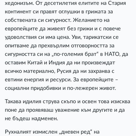
хедонизъм. От десетилетия елитите на Стария
континент си правят оглушки в грижата за
собствената си сигурност. Желанието на
европейците да живеят без грижи и с повече
удоволствия си има цена. Уви, тарикатски се
опитваме да прехвърлим отговорността за
сигурността си на „по-големия брат“ в НАТО, да
оставим Китай и Индия да ни произвеждат
всичко материално, Русия да ни захранва с
евтини енергия и ресурси. За европейците –
социални придобивки и по-лежерен живот.
Такава идилия струва скъпо и освен това изисква
поне да проявяваш уважение към другите и да
не бъдеш надменен.
Рухналият измислен „дневен ред“ на