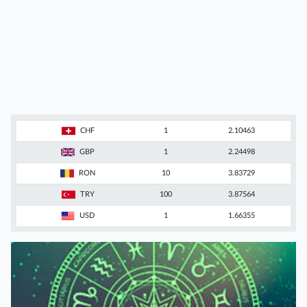
CHF
1
2.10463
GBP
1
2.24498
RON
10
3.83729
TRY
100
3.87564
USD
1
1.66355