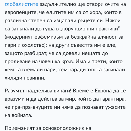
глобалистите
задължително ще отвори очите на
европейците, че елитите им са от хора, които в
различна степен са изцапали ръцете си. Някои
са затънали до гуша в „корупционни практики“
(модерният евфемизъм за безкрайна алчност за
пари и охолство); на други съвестта им е зле,
защото разбират, че са довели нещата до
проливане на човешка кръв. Има и трети, които
хем са вземали пари, хем заради тях са загинали
хиляди невинни.
Разумът надделява винаги! Време е Европа да се
вразуми и да действа за мир, който да гарантира,
че пра-пра-внуците ни няма да познават ужасите
на войната.
Приеманият за основоположник на