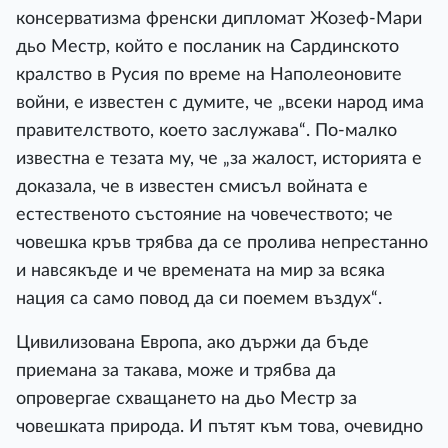
консерватизма френски дипломат Жозеф-Мари
дьо Местр, който е посланик на Сардинското
кралство в Русия по време на Наполеоновите
войни, е известен с думите, че „всеки народ има
правителството, което заслужава“. По-малко
известна е тезата му, че „за жалост, историята е
доказала, че в известен смисъл войната е
естественото състояние на човечеството; че
човешка кръв трябва да се пролива непрестанно
и навсякъде и че времената на мир за всяка
нация са само повод да си поемем въздух“.
Цивилизована Европа, ако държи да бъде
приемана за такава, може и трябва да
опровергае схващането на дьо Местр за
човешката природа. И пътят към това, очевидно