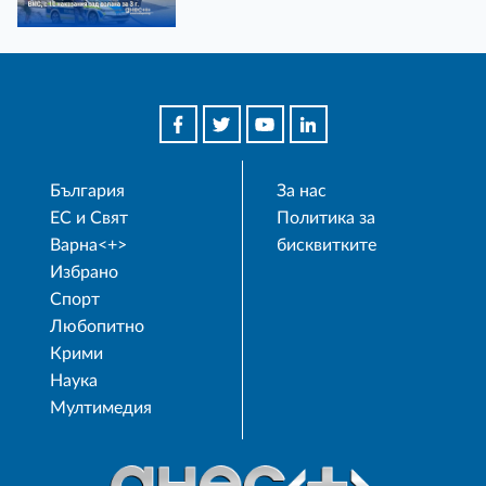
България
За нас
ЕС и Свят
Политика за
Варна<+>
бисквитките
Избрано
Спорт
Любопитно
Крими
Наука
Мултимедия