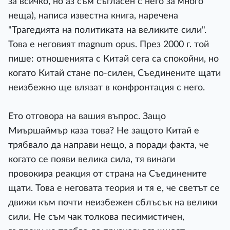
за всичко, но аз съм съгласен с него за много
неща), написа известна книга, наречена
"Трагедията на политиката на великите сили".
Това е неговият magnum opus. През 2000 г. той
пише: отношенията с Китай сега са спокойни, но
когато Китай стане по-силен, Съединените щати
неизбежно ще влязат в конфронтация с него.
Ето отговора на вашия въпрос. Защо
Миършаймър каза това? Не защото Китай е
трябвало да направи нещо, а поради факта, че
когато се появи велика сила, тя винаги
провокира реакция от страна на Съединените
щати. Това е неговата теория и тя е, че светът се
движи към почти неизбежен сблъсък на велики
сили. Не съм чак толкова песимистичен,