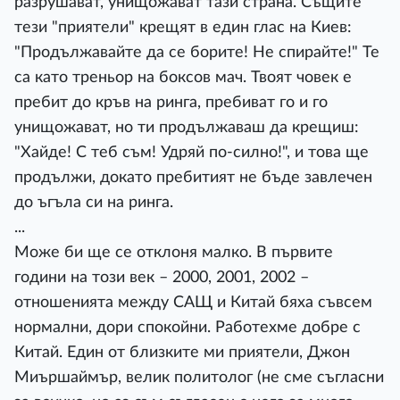
разрушават, унищожават тази страна. Същите
тези "приятели" крещят в един глас на Киев:
"Продължавайте да се борите! Не спирайте!" Те
са като треньор на боксов мач. Твоят човек е
пребит до кръв на ринга, пребиват го и го
унищожават, но ти продължаваш да крещиш:
"Хайде! С теб съм! Удряй по-силно!", и това ще
продължи, докато пребитият не бъде завлечен
до ъгъла си на ринга.
...
Може би ще се отклоня малко. В първите
години на този век – 2000, 2001, 2002 –
отношенията между САЩ и Китай бяха съвсем
нормални, дори спокойни. Работехме добре с
Китай. Един от близките ми приятели, Джон
Миършаймър, велик политолог (не сме съгласни