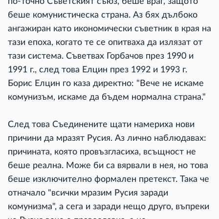
по-точно Съветският съюз, беше враг, защото
беше комунистическа страна. Аз бях дълбоко
ангажиран като икономически съветник в края на
тази епоха, когато те се опитваха да излязат от
тази система. Съветвах Горбачов през 1990 и
1991 г., след това Елцин през 1992 и 1993 г.
Борис Елцин го каза директно: "Вече не искаме
комунизъм, искаме да бъдем нормална страна."
След това Съединените щати намериха нови
причини да мразят Русия. Аз лично наблюдавах:
причината, която провъзгласиха, всъщност не
беше реална. Може би са вярвали в нея, но това
беше изключително формален претекст. Така че
отначало "всички мразим Русия заради
комунизма", а сега и заради нещо друго, въпреки