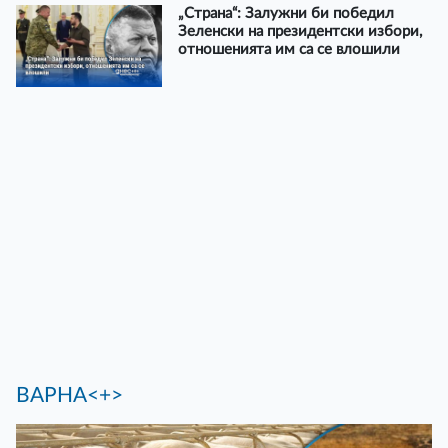
„Страна“: Залужни би победил
Зеленски на президентски избори,
отношенията им са се влошили
ВАРНА<+>