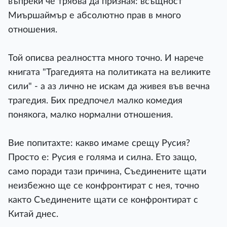
въпреки че трябва да призная: всъщност
Миършаймър е абсолютно прав в много
отношения.
Той описва реалността много точно. И нарече
книгата "Трагедията на политиката на великите
сили" - а аз лично не искам да живея във вечна
трагедия. Бих предпочел малко комедия
понякога, малко нормални отношения.
Вие попитахте: какво имаме срещу Русия?
Просто е: Русия е голяма и силна. Ето защо,
само поради тази причина, Съединените щати
неизбежно ще се конфронтират с нея, точно
както Съединените щати се конфронтират с
Китай днес.