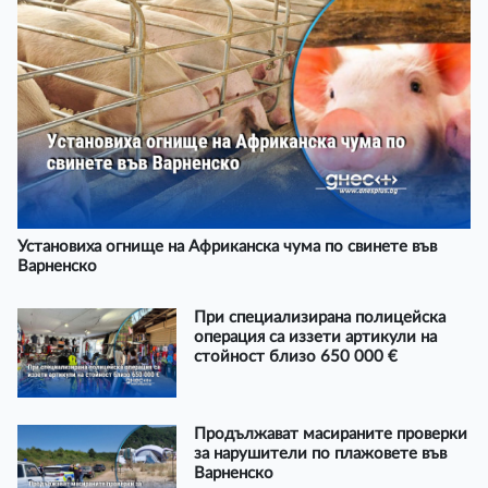
Установиха огнище на Африканска чума по свинете във
Варненско
При специализирана полицейска
операция са иззети артикули на
стойност близо 650 000 €
Продължават масираните проверки
за нарушители по плажовете във
Варненско