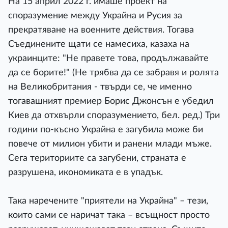
На 15 април 2022 г. имаше проект на
споразумение между Украйна и Русия за
прекратяване на военните действия. Тогава
Съединените щати се намесиха, казаха на
украинците: "Не правете това, продължавайте
да се борите!" (Не трябва да се забравя и ролята
на Великобритания - твърди се, че именно
тогавашният премиер Борис Джонсън е убедил
Киев да отхвърли споразумението, бел. ред.) Три
години по-късно Украйна е загубила може би
повече от милион убити и ранени млади мъже.
Сега териториите са загубени, страната е
разрушена, икономиката е в упадък.
Така наречените "приятели на Украйна" – тези,
които сами се наричат ​​така – всъщност просто