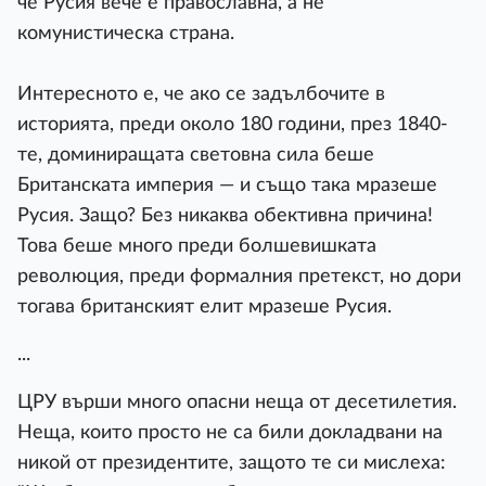
че Русия вече е православна, а не
комунистическа страна.
Интересното е, че ако се задълбочите в
историята, преди около 180 години, през 1840-
те, доминиращата световна сила беше
Британската империя — и също така мразеше
Русия. Защо? Без никаква обективна причина!
Това беше много преди болшевишката
революция, преди формалния претекст, но дори
тогава британският елит мразеше Русия.
...
ЦРУ върши много опасни неща от десетилетия.
Неща, които просто не са били докладвани на
никой от президентите, защото те си мислеха: