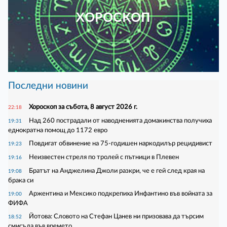
ХОРОСКОП
Последни новини
Хороскоп за събота, 8 август 2026 г.
22:18
Над 260 пострадали от наводненията домакинства получиха
19:31
еднократна помощ до 1172 евро
Повдигат обвинение на 75-годишен наркодилър рецидивист
19:23
Неизвестен стреля по тролей с пътници в Плевен
19:16
Братът на Анджелина Джоли разкри, че е гей след края на
19:08
брака си
Аржентина и Мексико подкрепиха Инфантино във войната за
19:00
ФИФА
Йотова: Словото на Стефан Цанев ни призовава да търсим
18:52
смисъла във времето