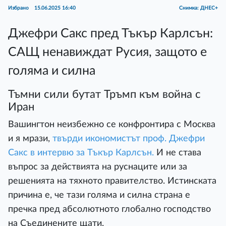
Избрано
15.06.2025 16:40
Снимка: ДНЕС+
Джефри Сакс пред Тъкър Карлсън:
САЩ ненавиждат Русия, защото е
голяма и силна
Тъмни сили бутат Тръмп към война с
Иран
Вашингтон неизбежно се конфронтира с Москва
и я мрази,
твърди икономистът проф. Джефри
Сакс в интервю за Тъкър Карлсън.
И не става
въпрос за действията на руснаците или за
решенията на тяхното правителство. Истинската
причина е, че тази голяма и силна страна е
пречка пред абсолютното глобално господство
на Съединените щати.