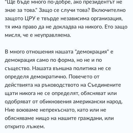
"Ще бъде много по-добре, ако президентът не
знае за това." Защо се случи това? Включително
защото ЦРУ е твърде независима организация,
тя има право да не докладва на никого. Ето защо
мисля, че е неуправляема.
В много отношения нашата "демокрация" е
демокрация само по форма, но не и по
същество. Нашата външна политика не се
определя демократично. Повечето от
действията на ръководството на Съединените
щати никога не се определят, обясняват или
одобряват от обикновения американски народ.
Ние воюваме непрекъснато, като или не
обясняваме нищо на нашите граждани, или
открито лъжем.