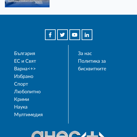
България
За нас
ЕС и Свят
Политика за
Варна<+>
бисквитките
Избрано
Спорт
Любопитно
Крими
Наука
Мултимедия