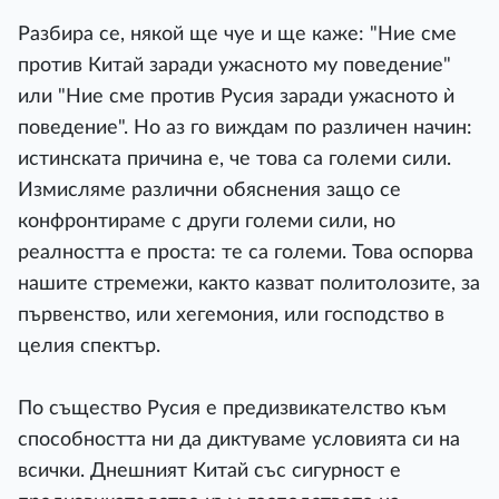
Разбира се, някой ще чуе и ще каже: "Ние сме
против Китай заради ужасното му поведение"
или "Ние сме против Русия заради ужасното ѝ
поведение". Но аз го виждам по различен начин:
истинската причина е, че това са големи сили.
Измисляме различни обяснения защо се
конфронтираме с други големи сили, но
реалността е проста: те са големи. Това оспорва
нашите стремежи, както казват политолозите, за
първенство, или хегемония, или господство в
целия спектър.
По същество Русия е предизвикателство към
способността ни да диктуваме условията си на
всички. Днешният Китай със сигурност е