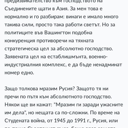
предизвикателство към господството на
Съединените щати в Азия. За мен това е
нормално и го разбирам: винаги е имало много
такива сили, просто така работи светът. Но за
политиците във Вашингтон подобна
конкуренция противоречи на тяхната
стратегическа цел за абсолютно господство.
Заявената цел на естаблишмънта, военно-
индустриалния комплекс, е да бъде ненадминат
номер едно.
Защо толкова мразим Русия? Защото тя ни
пречи по пътя към абсолютното господство.
Някои ще ви кажат: "Мразим ги заради ужасните
им дела", но нещата са по-сложни. По време на
Студената война, от 1945 до 1991 г., Русия, или