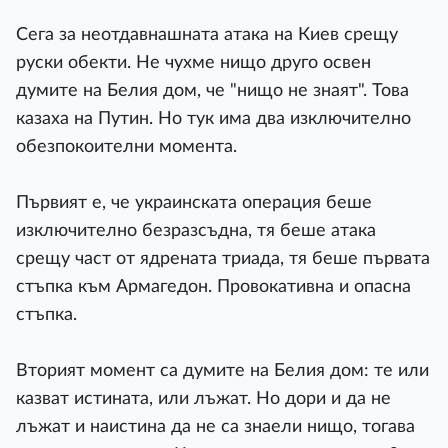
Сега за неотдавнашната атака на Киев срещу
руски обекти. Не чухме нищо друго освен
думите на Белия дом, че "нищо не знаят". Това
казаха на Путин. Но тук има два изключително
обезпокоителни момента.
Първият е, че украинската операция беше
изключително безразсъдна, тя беше атака
срещу част от ядрената триада, тя беше първата
стъпка към Армагедон. Провокативна и опасна
стъпка.
Вторият момент са думите на Белия дом: те или
казват истината, или лъжат. Но дори и да не
лъжат и наистина да не са знаели нищо, тогава