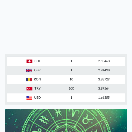
CHF
1
2.10463
GBP
1
2.24498
RON
10
3.83729
TRY
100
3.87564
USD
1
1.66355