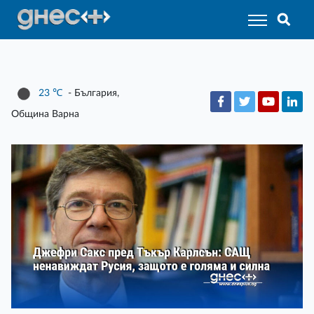
23
℃
- България,
Община Варна