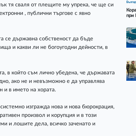
Бълга
пък тя сваля от плещите му упрека, че ще си
Кора
ектронни , публични търгове с явно
при 
та се държавна собственост да бъде
ища и какви ли не богоугодни дейности, в
кта, в който съм лично убедена, че държавата
дно, ако не и невъзможно е да управлява
н и в името на хората.
системно изгражда нова и нова бюрокрация,
ативен произвол и корупция и в този
ми и лошите дела, всичко заченато и