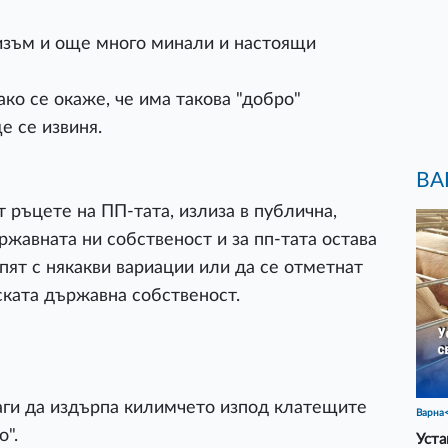
низъм и още много минали и настоящи
ако се окаже, че има такова "добро"
е се извиня.
ВА
 ръцете на ПП-тата, излиза в публична,
ржавната ни собственост и за пп-тата остава
пят с някакви вариации или да се отметнат
ската държавна собственост.
аги да издърпа килимчето изпод клатещите
Варна
о".
Уста