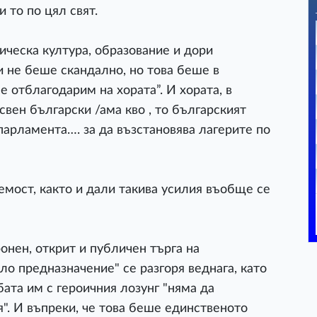
 то по цял свят.
ическа култура, образование и дори
 не беше скандално, но това беше в
е отблагодарим на хората”. И хората, в
освен български /ама кво , то българският
парламента…. за да възстановява лагерите по
емост, както и дали такива усилия въобще се
онен, открит и публичен търга на
ло предназначение" се разгоря веднага, като
та им с героичния лозунг "няма да
". И въпреки, че това беше единственото