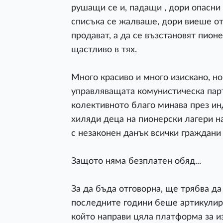
рушащи се и, падащи , дори опасни
списъка се жалваше, дори виеше от
продават, а да се възстановят пион
щастливо в тях.
Много красиво и много изискано, но
управляващата комунистическа парт
колективното благо минава през ин
хиляди деца на пионерски лагери 
с незаконен данък всички граждани 
Защото няма безплатен обяд...
За да бъда отговорна, ще трябва да
последните години беше артикулира
който направи цяла платформа за и