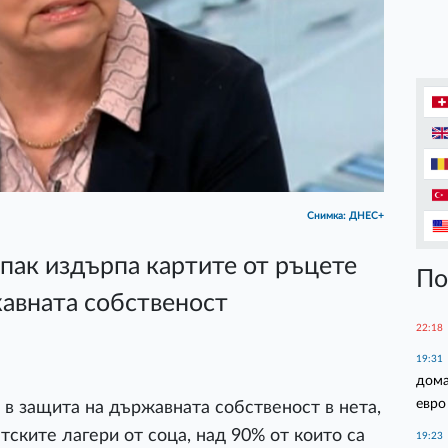
Снимка: ДНЕС+
пак издърпа картите от ръцете
По
авната собственост
22:18
19:31
дома
евро
в защита на държавната собственост в нета,
ските лагери от соца, над 90% от които са
19:23