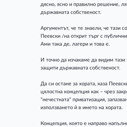
дясно, ясно и правилно решение, ля
държавната собственост.
Аргументът, че те знаели, че тази 
Пеевски /на открит търг с публични
Ами така де, лагери и това е.
И точно да изчакаме да видим тази
защити държавната собственост.
Да си остане за хората, каза Пеевс
цялостна концепция как – чрез закр
"нечестната" приватизация, запазва
използването й в името на хората.
Концепция, която е направо напълно