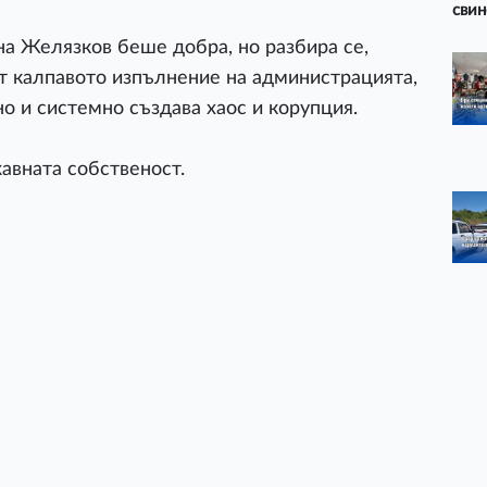
свин
на Желязков беше добра, но разбира се,
т калпавото изпълнение на администрацията,
но и системно създава хаос и корупция.
авната собственост.