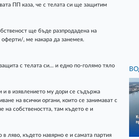
вата ПП каза, че с телата си ще защитим
собственост ще бъде разпродадена на
 оферти/, ме накара да занемея.
 защита с телата си… и едно по-голямо тяло
ВО
ки и в изявлението му дори се съдържа
иване на всички органи, които се занимават с
не на собствеността, там където е и
 в ляво, където навярно е и самата партия