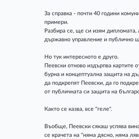
За справка - почти 40 години кому
примери.
Разбира се, ще си изям дипломата, 
държавно управление и публично щ
Но тук интересното е друго.
Пеевски отново издърпва картите от
бурна и концептуална защита на дъ
да подкрепят Пеевски, да го подкре
от публичната си защита на българ
Както се казва, все "геле".
Въобще, Пеевски сякаш успява вин
се крачета на "няма дясно, няма ляв