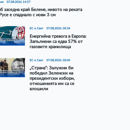
рия
07.08.2026 14:57
б заседна край Белене, нивото на реката
Русе е спаднало с нови 3 см
ЕС и Свят
07.08.2026 18:34
Енергийна тревога в Европа:
Запълнени са едва 57% от
газовите хранилища
ЕС и Свят
07.08.2026 18:04
„Страна“: Залужни би
победил Зеленски на
президентски избори,
отношенията им са се
влошили