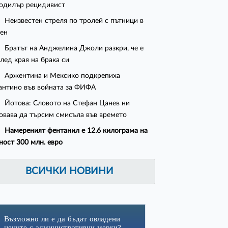
одилър рецидивист
Неизвестен стреля по тролей с пътници в
ен
Братът на Анджелина Джоли разкри, че е
след края на брака си
Аржентина и Мексико подкрепиха
нтино във войната за ФИФА
Йотова: Словото на Стефан Цанев ни
овава да търсим смисъла във времето
Намереният фентанил е 12.6 килограма на
ност 300 млн. евро
ВСИЧКИ НОВИНИ