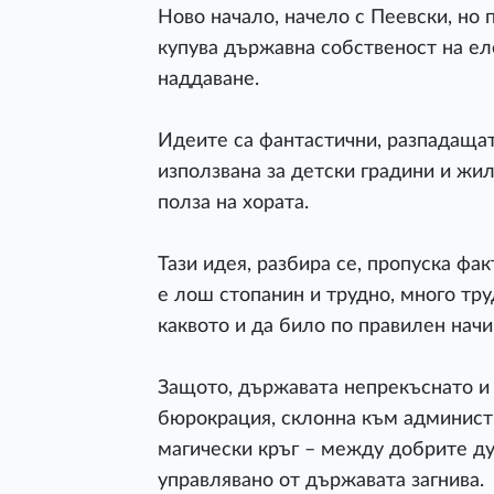
Ново начало, начело с Пеевски, но 
купува държавна собственост на ел
наддаване.
Идеите са фантастични, разпадаща
използвана за детски градини и жил
полза на хората.
Тази идея, разбира се, пропуска фа
е лош стопанин и трудно, много тру
каквото и да било по правилен начи
Защото, държавата непрекъснато и 
бюрокрация, склонна към администр
магически кръг – между добрите ду
управлявано от държавата загнива.