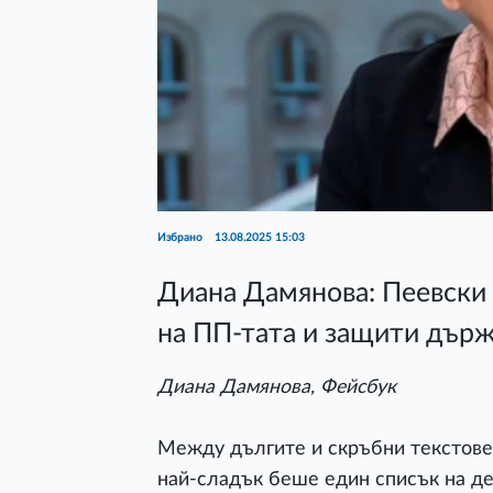
Избрано
13.08.2025 15:03
Диана Дамянова: Пеевски 
на ПП-тата и защити държ
Диана Дамянова, Фейсбук
Между дългите и скръбни текстове 
най-сладък беше един списък на дет