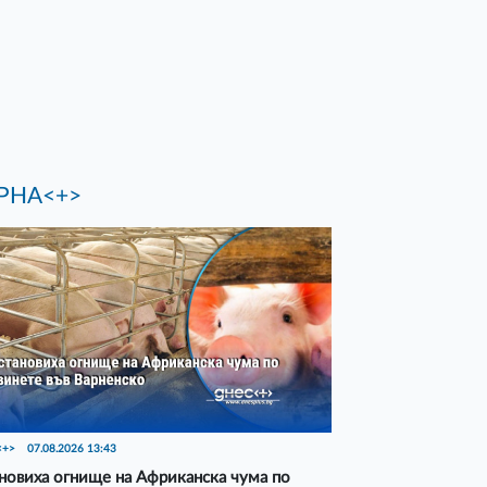
РНА<+>
<+>
07.08.2026 13:43
новиха огнище на Африканска чума по