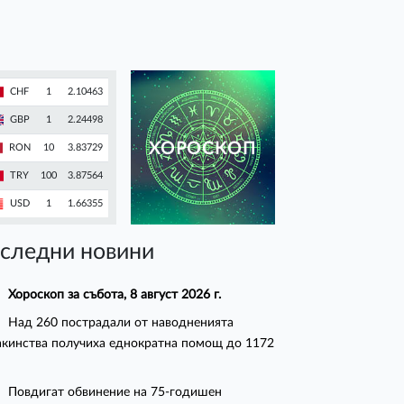
CHF
1
2.10463
GBP
1
2.24498
ХОРОСКОП
RON
10
3.83729
TRY
100
3.87564
USD
1
1.66355
следни новини
Хороскоп за събота, 8 август 2026 г.
Над 260 пострадали от наводненията
кинства получиха еднократна помощ до 1172
Повдигат обвинение на 75-годишен