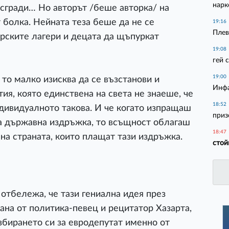
нарк
 сгради… Но авторът /беше авторка/ на
 болка. Нейната теза беше да не се
19:16
Плев
ерските лагери и децата да щъпуркат
19:08
гей 
19:00
 то малко изисква да се възстанови и
Инфа
ия, която единствена на света не знаеше, че
18:52
дивидуалното такова. И че когато изпращаш
приз
на държавна издръжка, то всъщност облагаш
18:47
на страната, които плащат тази издръжка.
стой
 отбележа, че тази гениална идея през
на от политика-певец и рецитатор Хазарта,
збирането си за евродепутат именно от