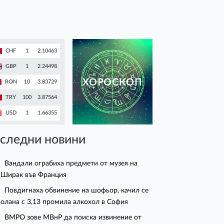
CHF
1
2.10463
GBP
1
2.24498
ХОРОСКОП
RON
10
3.83729
TRY
100
3.87564
USD
1
1.66355
следни новини
Вандали ограбиха предмети от музея на
Ширак във Франция
Повдигнаха обвинение на шофьор, качил се
волана с 3,13 промила алкохол в София
ВМРО зове МВнР да поиска извинение от