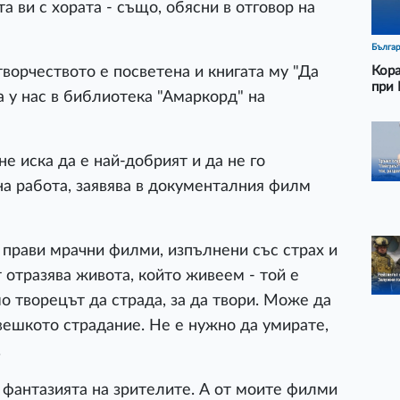
а ви с хората - също, обясни в отговор на
Бълга
ворчеството е посветена и книгата му "Да
Кора
при 
а у нас в библиотека "Амаркорд" на
не иска да е най-добрият и да не го
на работа, заявява в документалния филм
, прави мрачни филми, изпълнени със страх и
 отразява живота, който живеем - той е
 творецът да страда, за да твори. Може да
овешкото страдание. Не е нужно да умирате,
.
фантазията на зрителите. А от моите филми