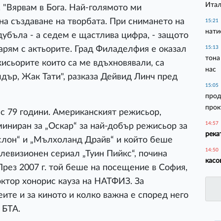
Итал
. "Вярвам в Бога. Най-голямото ми
на създаване на творбата. При снимането на
15:21
нати
убъла - а седем е щастлива цифра, - защото
рям с актьорите. Град Филаделфия е оказал
15:13
тона
жисьорите които са ме вдъхновявали, са
нас
лдър, Жак Тати", разказа Дейвид Линч пред
15:05
прод
прок
 79 години. Американският режисьор,
14:57
миниран за „Оскар“ за най-добър режисьор за
река
слон“ и „Мълхоланд Драйв“ и който беше
14:50
левизионен сериал „Туин Пийкс“, почина
касо
През 2007 г. той беше на посещение в София,
октор хонорис кауза на НАТФИЗ. За
ите и за киното и колко важна е според него
 БТА.