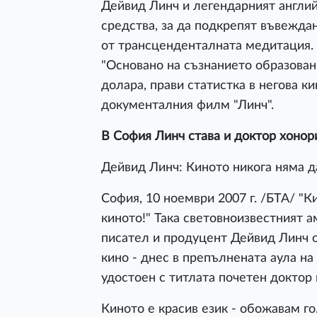
Дейвид Линч и легендарният англий
средства, за да подкрепят въвежда
от трансценденталната медитация.
"Основано на съзнанието образовани
долара, прави статистка в негова к
документалния филм "Линч".
В София Линч става и доктор хонор
Дейвид Линч: Киното никога няма д
София, 10 ноември 2007 г. /БТА/ "К
киното!" Така световноизвестният 
писател и продуцент Дейвид Линч о
кино - днес в препълнената аула н
удостоен с титлата почетен доктор 
Киното е красив език - обожавам го