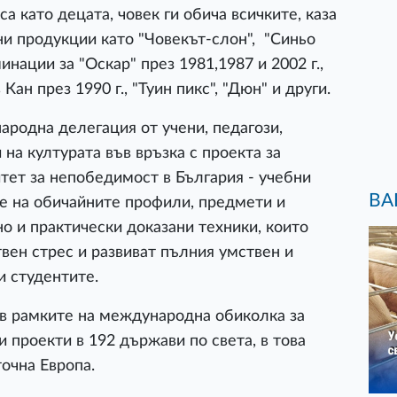
са като децата, човек ги обича всичките, каза
и продукции като "Човекът-слон", "Синьо
нации за "Оскар" през 1981,1987 и 2002 г.,
Кан през 1990 г., "Туин пикс", "Дюн" и други.
ародна делегация от учени, педагози,
на културата във връзка с проекта за
ет за непобедимост в България - учебни
ВА
не на обичайните профили, предмети и
о и практически доказани техники, които
ен стрес и развиват пълния умствен и
и студентите.
 в рамките на международна обиколка за
 проекти в 192 държави по света, в това
точна Европа.