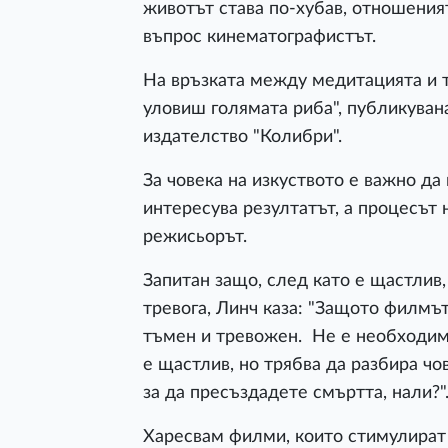
животът става по-хубав, отношеният
въпрос кинематографистът.
На връзката между медитацията и т
уловиш голямата риба", публикуван
издателство "Колибри".
За човека на изкуството е важно да 
интересува резултатът, а процесът 
режисьорът.
Запитан защо, след като е щастлив
тревога, Линч каза: "Защото филмът
тъмен и тревожен. Не е необходимо
е щастлив, но трябва да разбира ч
за да пресъздадете смъртта, нали?"
Харесвам филми, които стимулират 