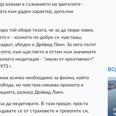
да влизам в съзнанието на зрителите -
тата към даден характер, допълни
ра той обори тезата, че за да твори човек,
ото е - колкото по-добре се чувстваш,
идват, убеден е Дейвид Линч. За него пътят
ялото, към щастието и оттам към значимите
алната медитация - "океан от креативност"
973 г.
ВО
имах всичко необходимо за филма, който
обода, но чувствах някаква празнота и
ацията, разказа Дейвид Линч.
 за да медитирате. В този процес просто
ждавате се от страховете и тревогите си,