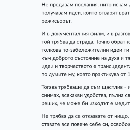
Не предавам послания, нито искам 
получавам идеи, които отварят вра
режисьорът.
И в документалния филм, и в разгово
той трябва да страда. Точно обратн
толкова по-забележителни идеи ти 
към доброто състояние на духа и т
идеи и творчеството е трансцедент
по думите му, която практикува от 1
Тогава трябваше да съм щастлив - 
снимах, всякакви удобства, пълна св
реших, че може би изходът е медит
Не трябва да се отказвате от нищо,
ставате все повече себе си, освобо