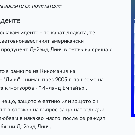
лгарските си почитатели:
идеите
ожавам идеите - те карат лодката, те
 световноизвестният американски
 продуцент Дейвид Линч в петък на среща с
то в рамките на Киномания на
"Линч", сниман през 2005 г. по време на
га кинотворба - "Инланд Емпайър".
 нещо, защото е евтино или защото си
рът в отговор на въпрос защо напоследък
влюбвам в някакво място, после се раждат
 обясни Дейвид Линч.