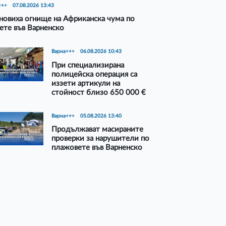
<+>
07.08.2026 13:43
новиха огнище на Африканска чума по
ете във Варненско
Варна<+>
06.08.2026 10:43
При специализирана
полицейска операция са
иззети артикули на
стойност близо 650 000 €
Варна<+>
05.08.2026 13:40
Продължават масираните
проверки за нарушители по
плажовете във Варненско