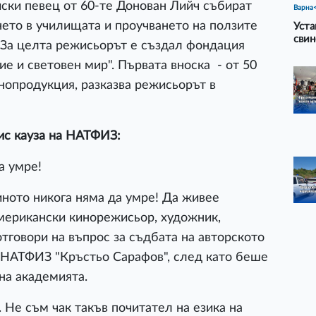
ски певец от 60-те Донован Лийч събират
Варна
нето в училищата и проучването на ползите
Уста
свин
 За целта режисьорът е създал фондация
е и световен мир". Първата вноска - от 50
инопродукция, разказва режисьорът в
ис кауза на НАТФИЗ:
а умре!
иното никога няма да умре! Да живее
американски кинорежисьор, художник,
тговори на въпрос за съдбата на авторското
а НАТФИЗ "Кръстьо Сарафов", след като беше
на академията.
. Не съм чак такъв почитател на езика на