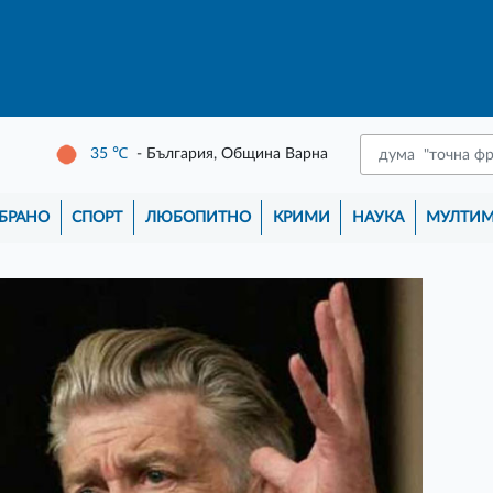
35
℃
- България, Община Варна
БРАНО
СПОРТ
ЛЮБОПИТНО
КРИМИ
НАУКА
МУЛТИ