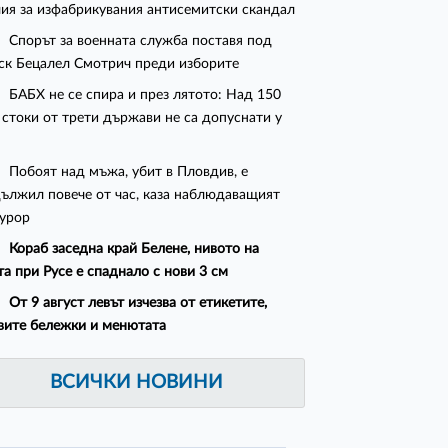
ия за изфабрикувания антисемитски скандал
Спорът за военната служба поставя под
ск Бецалел Смотрич преди изборите
БАБХ не се спира и през лятото: Над 150
 стоки от трети държави не са допуснати у
Побоят над мъжа, убит в Пловдив, е
ължил повече от час, каза наблюдаващият
урор
Кораб заседна край Белене, нивото на
та при Русе е спаднало с нови 3 см
От 9 август левът изчезва от етикетите,
вите бележки и менютата
ВСИЧКИ НОВИНИ