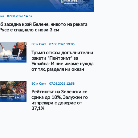
рия
07.08.2026 14:57
б заседна край Белене, нивото на реката
Русе е спаднало с нови 3 см
ЕС и Свят
07.08.2026 13:05
Тръмп отказа допълнителни
ракети "Пейтриът" за
Украйна: И ние имаме нужда
от тях, разделя ни океан
ЕС и Свят
07.08.2026 12:58
Рейтингът на Зеленски се
срина до 18%, Залужни го
изпревари с доверие от
37,1%