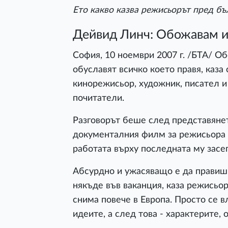
Ето какво казва режисьорът пред бъ
Дейвид Линч: Обожавам 
София, 10 ноември 2007 г. /БТА/ Об
обуславят всичко което правя, каза
кинорежисьор, художник, писател и
почитатели.
Разговорът беше след представяне
документалния филм за режисьора - 
работата върху последната му засе
Абсурдно и ужасяващо е да правиш
някъде във ваканция, каза режисьо
снима повече в Европа. Просто се 
идеите, а след това - характерите,