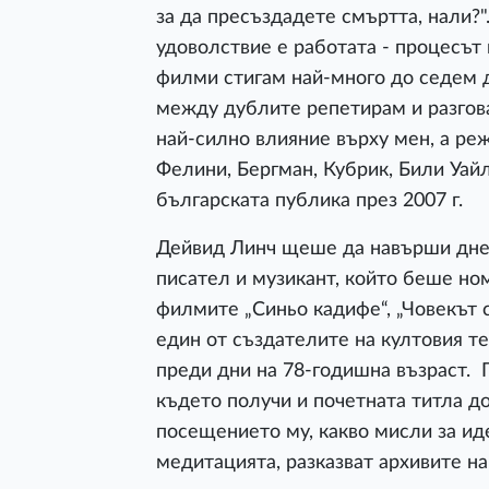
за да пресъздадете смъртта, нали?"
удоволствие е работата - процесът 
филми стигам най-много до седем д
между дублите репетирам и разгова
най-силно влияние върху мен, а ре
Фелини, Бергман, Кубрик, Били Уай
българската публика през 2007 г.
Дейвид Линч щеше да навърши днес
писател и музикант, който беше но
филмите „Синьо кадифе“, „Човекът 
един от създателите на култовия те
преди дни на 78-годишна възраст. 
където получи и почетната титла д
посещението му, какво мисли за иде
медитацията, разказват архивите на