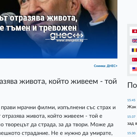
Снимка: ДНЕС+
зява живота, който живеем - той
По
15:45
Жак 
, прави мрачни филми, изпълнени със страх и
 отразява живота, който живеем - той е
15:37
зад 
 творецът да страда, за да твори. Може да
овешкото страдание. Не е нужно да умирате,
15:30