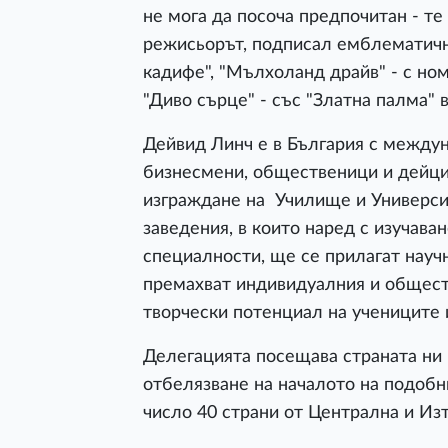
не мога да посоча предпочитан - те 
режисьорът, подписал емблематичн
кадифе", "Мълхоланд драйв" - с номи
"Диво сърце" - със "Златна палма" в 
Дейвид Линч е в България с междун
бизнесмени, общественици и дейци 
изграждане на Училище и Университ
заведения, в които наред с изучава
специалности, ще се прилагат научн
премахват индивидуалния и обществ
творчески потенциал на учениците 
Делегацията посещава страната ни
отбелязване на началото на подобни
число 40 страни от Централна и Из