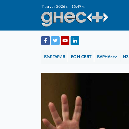
7 август 2026 г.
15:49 ч.
БЪЛГАРИЯ
ЕС И СВЯТ
ВАРНА<+>
ИЗ