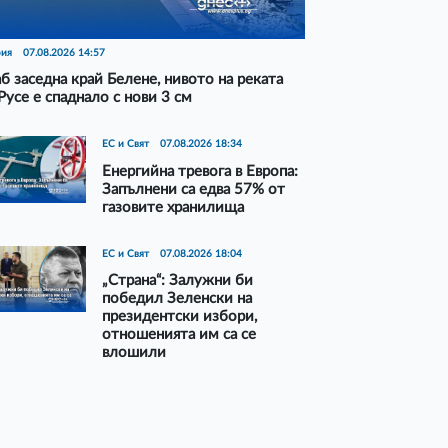
рия
07.08.2026 14:57
б заседна край Белене, нивото на реката
Русе е спаднало с нови 3 см
ЕС и Свят
07.08.2026 18:34
Енергийна тревога в Европа:
Запълнени са едва 57% от
газовите хранилища
ЕС и Свят
07.08.2026 18:04
„Страна“: Залужни би
победил Зеленски на
президентски избори,
отношенията им са се
влошили