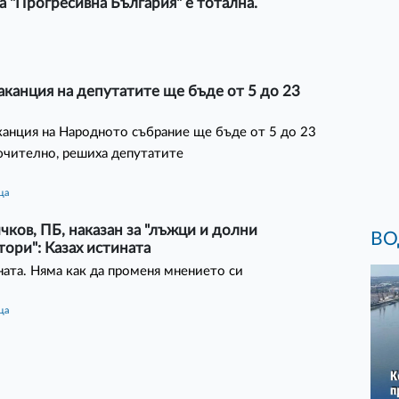
а "Прогресивна България" е тотална.
аканция на депутатите ще бъде от 5 до 23
канция на Народното събрание ще бъде от 5 до 23
ючително, решиха депутатите
ца
чков, ПБ, наказан за "лъжци и долни
ВО
ори": Казах истината
ната. Няма как да променя мнението си
ца