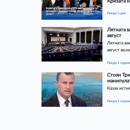
Кризата н
преди 5 дни
Лятната в
август
Лятната ва
август вкл
преди 1 седми
Стоян Три
манипулат
Казах исти
преди 1 седми