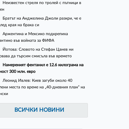
Неизвестен стреля по тролей с пътници в
ен
Братът на Анджелина Джоли разкри, че е
след края на брака си
Аржентина и Мексико подкрепиха
нтино във войната за ФИФА
Йотова: Словото на Стефан Цанев ни
овава да търсим смисъла във времето
Намереният фентанил е 12.6 килограма на
ност 300 млн. евро
Леонид Ивлев: Киев загуби около 40
лени места по време на „40-дневния план“ на
нски
ВСИЧКИ НОВИНИ