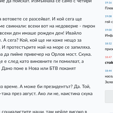
рие да поискат. Измъкнаха се само с четири
19:16
Плев
19:08
вотовете се разсейват. И кой сега ще
гей 
ме свикнали: всеки вот на недоверие - пирон
19:00
и всеки ден имаше рожден ден! Ивайло
Инфа
 А сега? Кой, кой ще ни каже нещо за
18:52
. И протестърите май на море се запиляха.
приз
а да пийне привечер на Орлов мост. Скука.
18:47
ще е след като виновните ги помилват, а
стой
. Дано поне в Нова или БТВ поканят
18:44
насе
Зеле
 време. А може би президентът? Да. Той,
ака през август. Ако ли не, наистина скука
социалистите наши, там нейде високо в