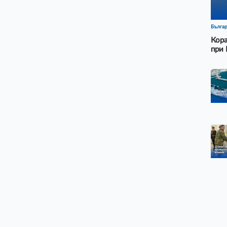
Бълга
Кора
при 