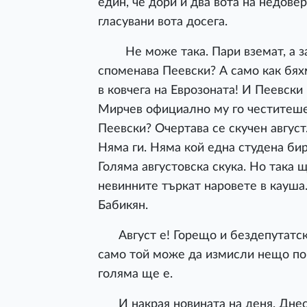
един, че дори и два вота на недове
гласувани вота досега.
Не може така. Пари вземат, а за 
споменава Пеевски? А само как бях
в ковчега на Еврозоната! И Пеевск
Мирчев официално му го честитеше.
Пеевски? Очертава се скучен август
Няма ги. Няма кой една студена бир
Голяма августовска скука. Но така 
невинните търкат наровете в кауша
Бабикян.
Август е! Горещо и бездепутатско
само той може да измисли нещо по-т
голяма ще е.
И накрая новината на деня. Днес 