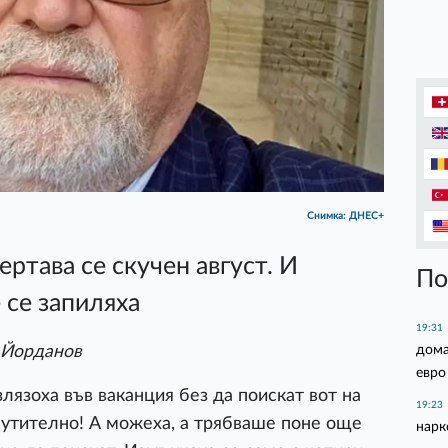
Снимка: ДНЕС+
ртава се скучен август. И
По
 се запиляха
19:31
дома
 Йорданов
евро
оха във ваканция без да поискат вот на
19:23
мутително! А можеха, а трябваше поне още
нарк