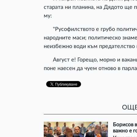
старата ни планина, на Дядото ще 
му:
"Русофилството е грубо политиче
народните маси; политическо знаме
неизбежно води към предателство 
Август е! Горещо, морно и ваканц
поне наесен да чуем отново в парла
ОЩЕ
Борисов в
важно е г