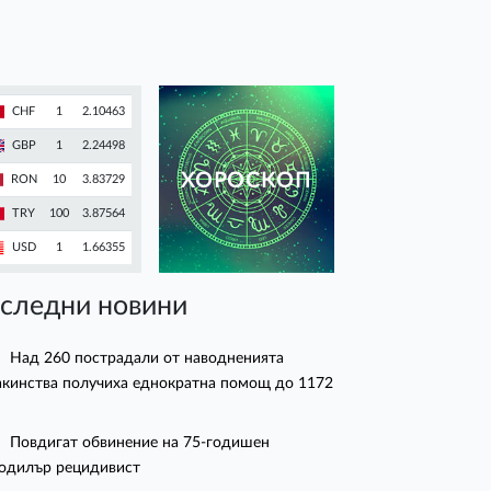
CHF
1
2.10463
GBP
1
2.24498
ХОРОСКОП
RON
10
3.83729
TRY
100
3.87564
USD
1
1.66355
следни новини
Над 260 пострадали от наводненията
кинства получиха еднократна помощ до 1172
Повдигат обвинение на 75-годишен
одилър рецидивист