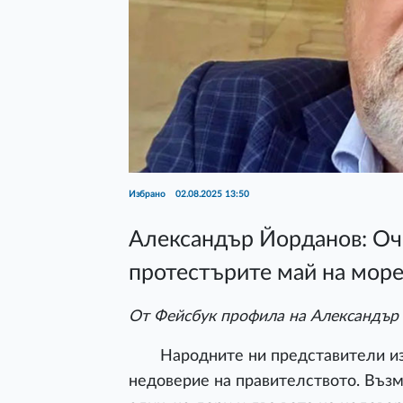
Избрано
02.08.2025 13:50
Александър Йорданов: Оче
протестърите май на море
От Фейсбук профила на Александър
Народните ни представители изляз
недоверие на правителството. Въз