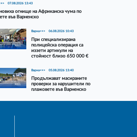
<+>
07.08.2026 13:43
новиха огнище на Африканска чума по
ете във Варненско
Варна<+>
06.08.2026 10:43
При специализирана
полицейска операция са
иззети артикули на
стойност близо 650 000 €
Варна<+>
05.08.2026 13:40
Продължават масираните
проверки за нарушители по
плажовете във Варненско