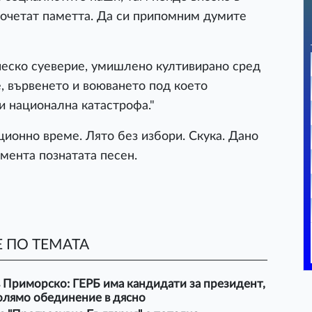
почетат паметта. Да си припомним думите
ско суеверие, умишлено култивирано сред
, вървенето и воюването под което
и национална катастрофа."
ионно време. Лято без избори. Скука. Дано
мента познатата песен.
 ПО ТЕМАТА
 Приморско: ГЕРБ има кандидати за президент,
олямо обединение в дясно