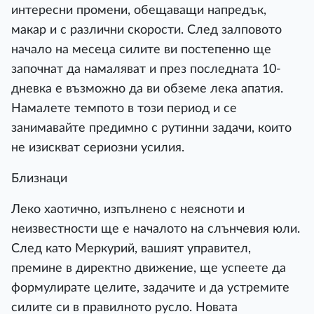
интересни промени, обещаващи напредък,
макар и с различни скорости. След залповото
начало на месеца силите ви постепенно ще
започнат да намаляват и през последната 10-
дневка е възможно да ви обземе лека апатия.
Намалете темпото в този период и се
занимавайте предимно с рутинни задачи, които
не изискват сериозни усилия.
Близнаци
Леко хаотично, изпълнено с неясноти и
неизвестности ще е началото на слънчевия юли.
След като Меркурий, вашият управител,
премине в директно движение, ще успеете да
формулирате целите, задачите и да устремите
силите си в правилното русло. Новата