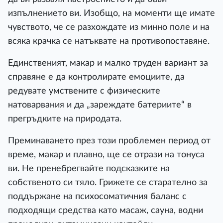
изпълнението ви. Изобщо, на моменти ще имате
чувството, че се разхождате из минно поле и на
всяка крачка се натъквате на противопоставяне.
Единственият, макар и малко труден вариант за
справяне е да контролирате емоциите, да
редувате умствените с физическите
натоварвания и да „зареждате батериите“ в
прегръдките на природата.
Преминаването през този проблемен период от
време, макар и плавно, ще се отрази на тонуса
ви. Не пренебрегвайте подсказките на
собственото си тяло. Грижете се старателно за
поддържане на психосоматичния баланс с
подходящи средства като масаж, сауна, водни