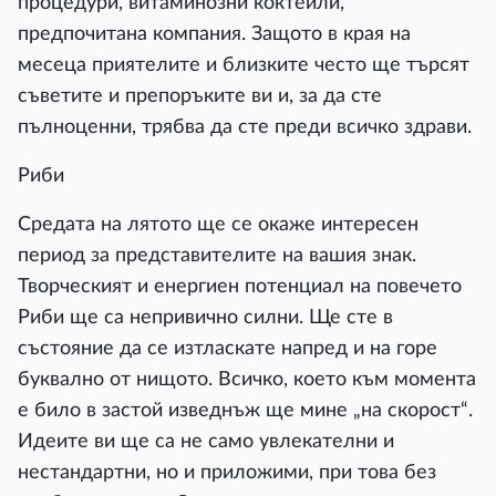
процедури, витаминозни коктейли,
предпочитана компания. Защото в края на
месеца приятелите и близките често ще търсят
съветите и препоръките ви и, за да сте
пълноценни, трябва да сте преди всичко здрави.
Риби
Средата на лятото ще се окаже интересен
период за представителите на вашия знак.
Творческият и енергиен потенциал на повечето
Риби ще са непривично силни. Ще сте в
състояние да се изтласкате напред и на горе
буквално от нищото. Всичко, което към момента
е било в застой изведнъж ще мине „на скорост“.
Идеите ви ще са не само увлекателни и
нестандартни, но и приложими, при това без