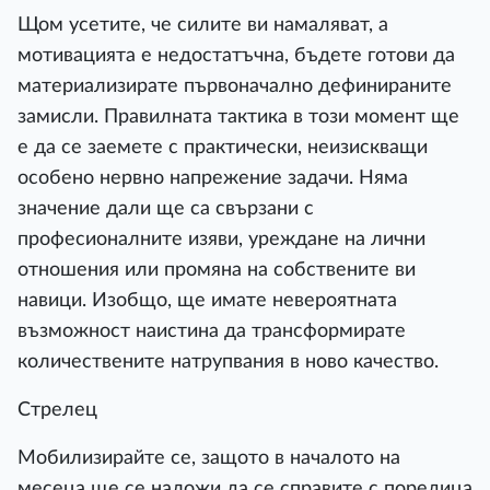
Щом усетите, че силите ви намаляват, а
мотивацията е недостатъчна, бъдете готови да
материализирате първоначално дефинираните
замисли. Правилната тактика в този момент ще
е да се заемете с практически, неизискващи
особено нервно напрежение задачи. Няма
значение дали ще са свързани с
професионалните изяви, уреждане на лични
отношения или промяна на собствените ви
навици. Изобщо, ще имате невероятната
възможност наистина да трансформирате
количествените натрупвания в ново качество.
Стрелец
Мобилизирайте се, защото в началото на
месеца ще се наложи да се справите с поредица