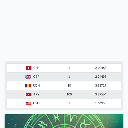
CHF
1
2.10463
GBP
1
2.24498
RON
10
3.83729
TRY
100
3.87564
USD
1
1.66355