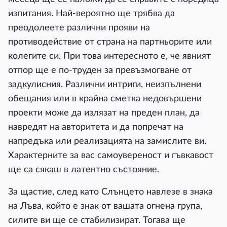
изпитания. Най-вероятно ще трябва да
преодолеете различни прояви на
противодействие от страна на партньорите или
колегите си. При това интересното е, че явният
отпор ще е по-труден за превъзмогване от
задкулисния. Различни интриги, неизпълнени
обещания или в крайна сметка недовършени
проекти може да излязат на преден план, да
навредят на авторитета и да попречат на
напредъка или реализацията на замислите ви.
Характерните за вас самоувереност и гъвкавост
ще са сякаш в латентно състояние.
За щастие, след като Слънцето навлезе в знака
на Лъва, който е знак от вашата огнена група,
силите ви ще се стабилизират. Тогава ще