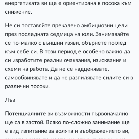
енергетиката ви ще е ориентирана в посока към
снижение.
Не си поставяйте прекалено амбициозни цели
през последната седмица на юли. Занимавайте
се по-малко с външни изяви, обърнете поглед
към себе си. В този период е особено важно да
си изработите реални очаквания, изисквания и
схеми на работа. Да не се надценявате,
самообвинявате и да не разпилявате силите си в
различни посоки.
Лъв
Потенциалните ви възможности първоначално
ще са в застой. Всяко по-сложно занимание ще
е вид изпитание за волята и въображението ви,