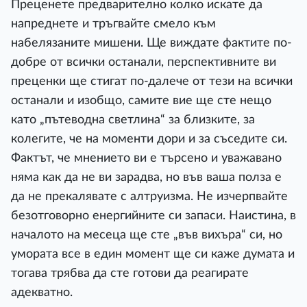
Преценете предварително колко искате да
напреднете и тръгвайте смело към
набелязаните мишени. Ще виждате фактите по-
добре от всички останали, перспективните ви
преценки ще стигат по-далече от тези на всички
останали и изобщо, самите вие ще сте нещо
като „пътеводна светлина“ за близките, за
колегите, че на моменти дори и за съседите си.
Фактът, че мнението ви е търсено и уважавано
няма как да не ви зарадва, но във ваша полза е
да не прекалявате с алтруизма. Не изчерпвайте
безотговорно енергийните си запаси. Наистина, в
началото на месеца ще сте „във вихъра“ си, но
умората все в един момент ще си каже думата и
тогава трябва да сте готови да реагирате
адекватно.