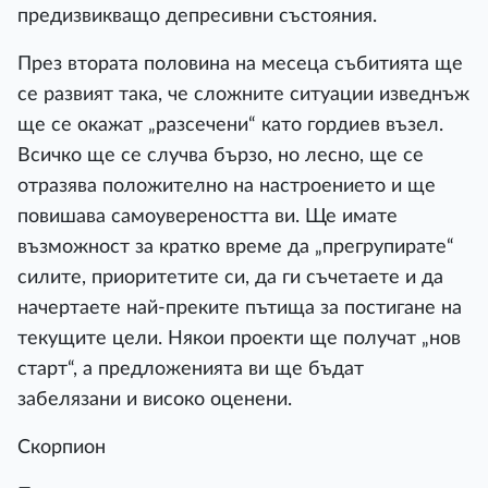
предизвикващо депресивни състояния.
През втората половина на месеца събитията ще
се развият така, че сложните ситуации изведнъж
ще се окажат „разсечени“ като гордиев възел.
Всичко ще се случва бързо, но лесно, ще се
отразява положително на настроението и ще
повишава самоувереността ви. Ще имате
възможност за кратко време да „прегрупирате“
силите, приоритетите си, да ги съчетаете и да
начертаете най-преките пътища за постигане на
текущите цели. Някои проекти ще получат „нов
старт“, а предложенията ви ще бъдат
забелязани и високо оценени.
Скорпион