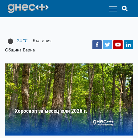
24
℃
- България,
Община Варна