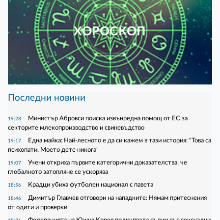
ХОРОСКОП
Последни новини
Министър Абровси поиска извънредна помощ от ЕС за
19:28
секторите млекопроизводство и свиневъдство
Една майка: Най-лесното е да си кажем в тази история: "Това са
19:17
психопати. Моето дете никога"
Учени откриха първите категорични доказателства, че
19:07
глобалното затопляне се ускорява
Крадци убиха футболен национал с павета
18:56
Димитър Главчев отговори на нападките: Нямам притеснения
18:46
от одити и проверки
Федерацията на Южна Корея подкупвала съдии със сексуални