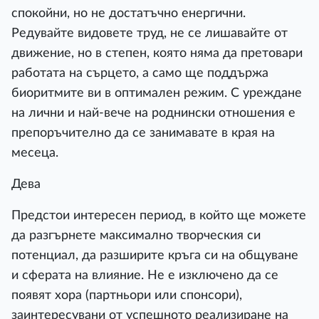
спокойни, но не достатъчно енергични.
Редувайте видовете труд, не се лишавайте от
движение, но в степен, която няма да претовари
работата на сърцето, а само ще поддържа
биоритмите ви в оптимален режим. С уреждане
на лични и най-вече на роднински отношения е
препоръчително да се занимавате в края на
месеца.
Дева
Предстои интересен период, в който ще можете
да разгърнете максимално творческия си
потенциал, да разширите кръга си на общуване
и сферата на влияние. Не е изключено да се
появят хора (партньори или спонсори),
заинтересувани от успешното реализиране на