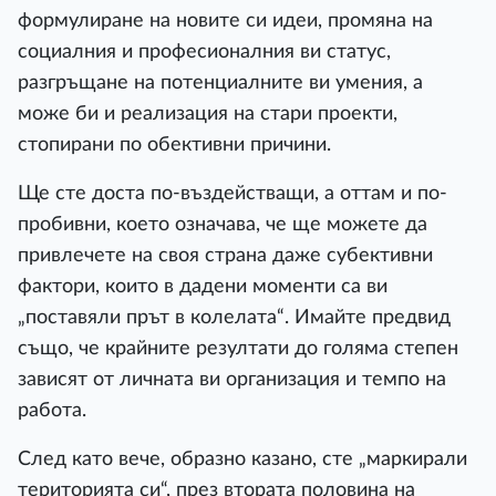
формулиране на новите си идеи, промяна на
социалния и професионалния ви статус,
разгръщане на потенциалните ви умения, а
може би и реализация на стари проекти,
стопирани по обективни причини.
Ще сте доста по-въздействащи, а оттам и по-
пробивни, което означава, че ще можете да
привлечете на своя страна даже субективни
фактори, които в дадени моменти са ви
„поставяли прът в колелата“. Имайте предвид
също, че крайните резултати до голяма степен
зависят от личната ви организация и темпо на
работа.
След като вече, образно казано, сте „маркирали
територията си“, през втората половина на