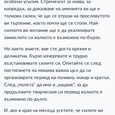
особени усилия. Стремежът за изява, за
напредък, за доказване на уменията ви ще е
толкова силен, че ще се отрази на прословутото
ви търпение, което почти ще се стопи. Най-
силното ви желание ще е да реализирате
замислите си колкото е възможно по-бързо.
Но както знаете, вие сте доста крехки и
деликатни, бързо изчерпвате и трудно
възстановявате силите си. Опитайте се след
постигането на някаква важна цел да си
организирате период на почивка, макар и кратък.
След „полета“ да има и „кацане“, за да
продължите творческия си период колкото е
възможно по-дълго.
И, ако в края на месеца усетите, че силите ви