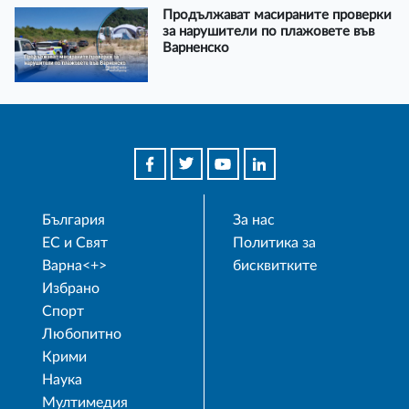
Продължават масираните проверки
за нарушители по плажовете във
Варненско
България
За нас
ЕС и Свят
Политика за
Варна<+>
бисквитките
Избрано
Спорт
Любопитно
Крими
Наука
Мултимедия