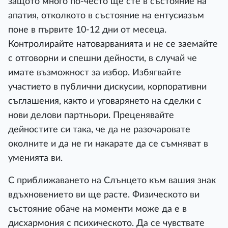
защото много по-често ще сте в състояние на
апатия, отколкото в състояние на ентусиазъм
поне в първите 10-12 дни от месеца.
Контролирайте натоварванията и не се заемайте
с отговорни и спешни дейности, в случай че
имате възможност за избор. Избягвайте
участието в публични дискусии, корпоративни
съглашения, както и уговарянето на сделки с
нови делови партньори. Преценявайте
дейностите си така, че да не разочаровате
околните и да не ги накарате да се съмняват в
уменията ви.
С приближаването на Слънцето към вашия знак
вдъхновението ви ще расте. Физическото ви
състояние обаче на моменти може да е в
дисхармония с психическото. Да се чувствате