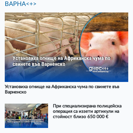
ВАРНА<+>
Установиха огнище на Африканска чума по свинете във
Варненско
При специализирана полицейска
операция са иззети артикули на
стойност близо 650 000 €