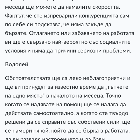
месеца ще можете да намалите скоростта.
Фактът, че сте изпреварили конкуренцията сам
по себе си подсказва, че няма закъде да
бързате. Отлагането или забавянето на работата
ви ще е свързано най-вероятно със социалните
условия и няма да причини сериозни проблеми.
Водолей
Обстоятелствата ще са леко неблагоприятни и
ще ви принудят за известно време да „тъпчете
на едно място“ в началото на месеца. Точно
когато се надявате на помощ ще се налага да
действате самостоятелно, а когато сте твърдо
решени да се справите със собствени сили, ще
се намери някой, който да се бърка в работата,
да ви разваля настроението и да бави