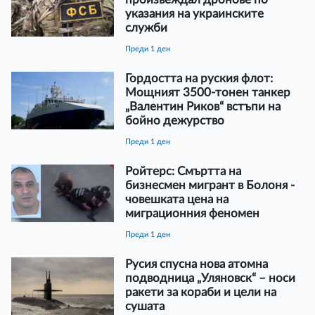
указания на украинските
служби
преди 1 ден
Гордостта на руския флот:
Мощният 3500-тонен танкер
„Валентин Риков“ встъпи на
бойно дежурство
преди 1 ден
Ройтерс: Смъртта на
бизнесмен мигрант в Болоня -
човешката цена на
миграционния феномен
преди 1 ден
Русия спусна нова атомна
подводница „Уляновск“ – носи
ракети за кораби и цели на
сушата