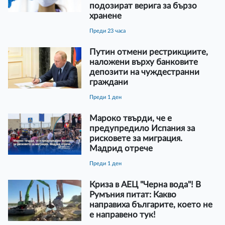
подозират верига за бързо
хранене
преди 23 часа
Путин отмени рестрикциите,
наложени върху банковите
депозити на чуждестранни
граждани
преди 1 ден
Мароко твърди, че е
предупредило Испания за
рисковете за миграция.
Мадрид отрече
преди 1 ден
Криза в АЕЦ "Черна вода"! В
Румъния питат: Какво
направиха българите, което не
е направено тук!