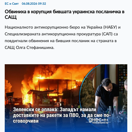
ЕС и Свят
06.08.2026 09:32
Обвиниха в корупция бившата украинска посланичка в
САЩ
Националното антикорупционно бюро на Украйна (НАБУ) и
Специализираната антикорупционна прокуратура (САП) са
повдигнали обвинения на бившия посланик на страната в
САЩ Олга Стефанишина.