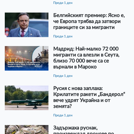
преди 1 ден
Белгийският премиер: Ясно е,
че Европа трябва да затвори
границите си за мигранти
преди 1 ден
Мадрид: Най-малко 72 000
мигранти са влезли в Сеута,
близо 70 000 вече са се
върнали в Мароко
преди 1 ден
Русия с нова заплаха:
Крилатите ракети „Бандерол“
вече удрят Украйна и от
земята?
преди 1 ден
Задържаха руснак,
произвеждал дронове по