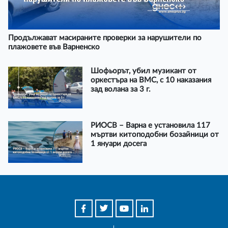
Продължават масираните проверки за нарушители по
плажовете във Варненско
Шофьорът, убил музикант от
оркестъра на ВМС, с 10 наказания
зад волана за 3 г.
РИОСВ – Варна е установила 117
мъртви китоподобни бозайници от
1 януари досега