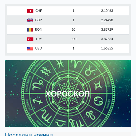
CHF
1
2.10463
GBP
1
2.24498
RON
10
3.83729
TRY
100
3.87564
USD
1
1.66355
ХОРОСКОП
Последни новини