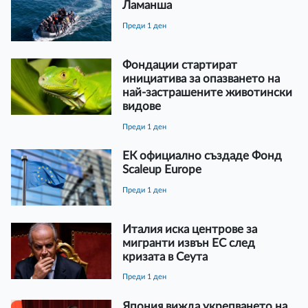
Ламанша
преди 1 ден
Фондации стартират
инициатива за опазването на
най-застрашените животински
видове
преди 1 ден
ЕК официално създаде Фонд
Scaleup Europe
преди 1 ден
Италия иска центрове за
мигранти извън ЕС след
кризата в Сеута
преди 1 ден
Япония вижда укрепването на