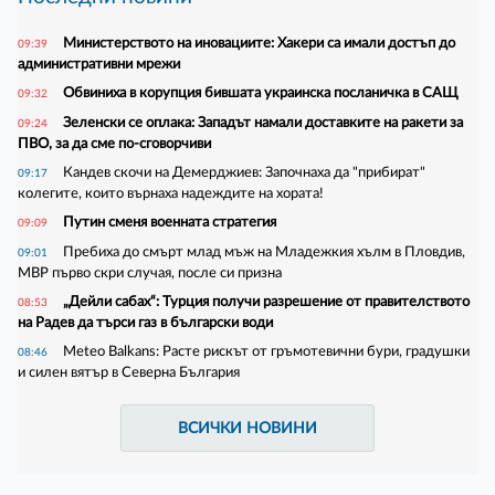
Министерството на иновациите: Хакери са имали достъп до
09:39
административни мрежи
Обвиниха в корупция бившата украинска посланичка в САЩ
09:32
Зеленски се оплака: Западът намали доставките на ракети за
09:24
ПВО, за да сме по-сговорчиви
Кандев скочи на Демерджиев: Започнаха да "прибират"
09:17
колегите, които върнаха надеждите на хората!
Путин сменя военната стратегия
09:09
Пребиха до смърт млад мъж на Младежкия хълм в Пловдив,
09:01
МВР първо скри случая, после си призна
„Дейли сабах“: Турция получи разрешение от правителството
08:53
на Радев да търси газ в български води
Meteo Balkans: Расте рискът от гръмотевични бури, градушки
08:46
и силен вятър в Северна България
ВСИЧКИ НОВИНИ