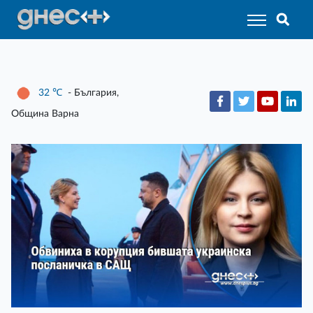
32
℃
- България,
Община Варна