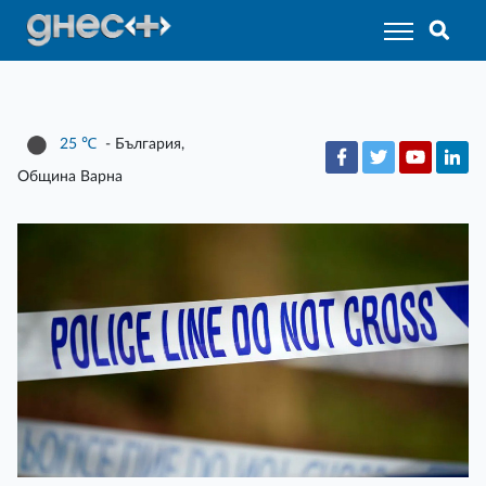
25
℃
- България,
Община Варна