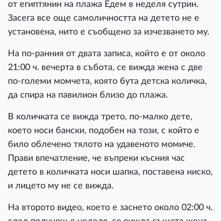
от египтянин на плажа Едем в неделя сутрин.
Засега все още самоличността на детето не е
установена, нито е съобщено за изчезването му.
На по-ранния от двата записа, който е от около
21:00 ч. вечерта в събота, се вижда жена с две
по-големи момчета, която бута детска количка,
да спира на павилион близо до плажа.
В количката се вижда трето, по-малко дете,
което носи бански, подобен на този, с който е
било облечено тялото на удавеното момиче.
Прави впечатление, че въпреки късния час
детето в количката носи шапка, поставена ниско,
и лицето му не се вижда.
На второто видео, което е заснето около 02:00 ч.