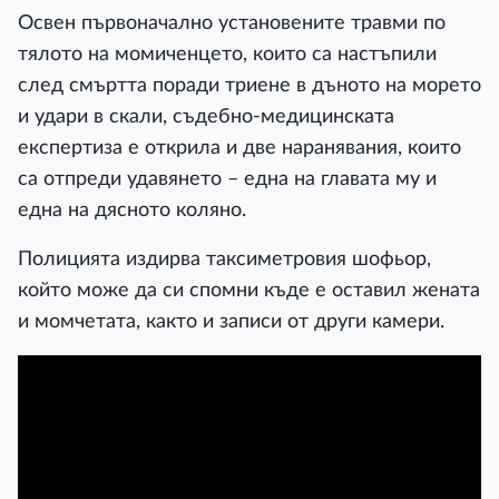
Освен първоначално установените травми по
тялото на момиченцето, които са настъпили
след смъртта поради триене в дъното на морето
и удари в скали, съдебно-медицинската
експертиза е открила и две наранявания, които
са отпреди удавянето – една на главата му и
една на дясното коляно.
Полицията издирва таксиметровия шофьор,
който може да си спомни къде е оставил жената
и момчетата, както и записи от други камери.