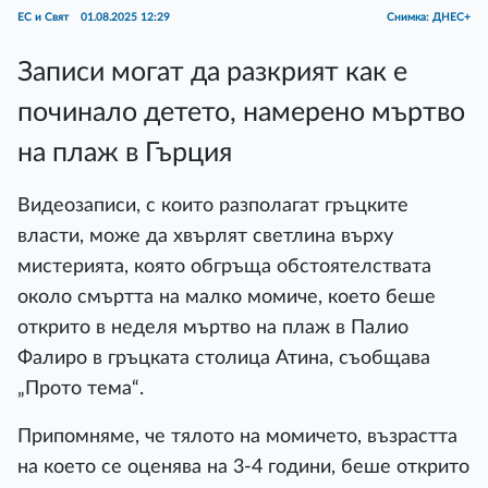
ЕС и Свят
01.08.2025 12:29
Снимка: ДНЕС+
Записи могат да разкрият как е
починало детето, намерено мъртво
на плаж в Гърция
Видеозаписи, с които разполагат гръцките
власти, може да хвърлят светлина върху
мистерията, която обгръща обстоятелствата
около смъртта на малко момиче, което беше
открито в неделя мъртво на плаж в Палио
Фалиро в гръцката столица Атина, съобщава
„Прото тема“.
Припомняме, че тялото на момичето, възрастта
на което се оценява на 3-4 години, беше открито