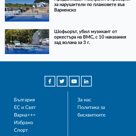
за нарушители по плажовете във
Варненско
Шофьорът, убил музикант от
оркестъра на ВМС, с 10 наказания
зад волана за 3 г.
България
За нас
ЕС и Свят
Политика за
Варна<+>
бисквитките
Избрано
Спорт