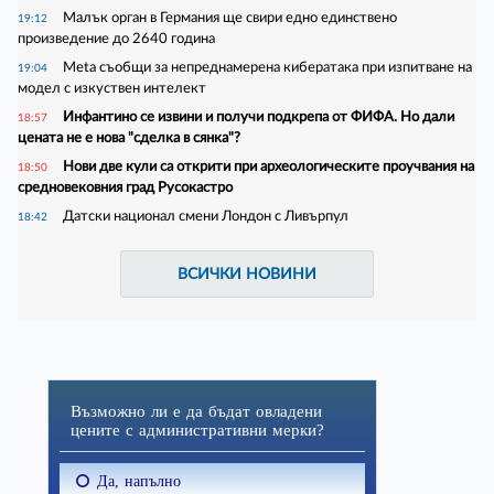
Малък орган в Германия ще свири едно единствено
19:12
произведение до 2640 година
Meta съобщи за непреднамерена кибератака при изпитване на
19:04
модел с изкуствен интелект
Инфантино се извини и получи подкрепа от ФИФА. Но дали
18:57
цената не е нова "сделка в сянка"?
Нови две кули са открити при археологическите проучвания на
18:50
средновековния град Русокастро
Датски национал смени Лондон с Ливърпул
18:42
ВСИЧКИ НОВИНИ