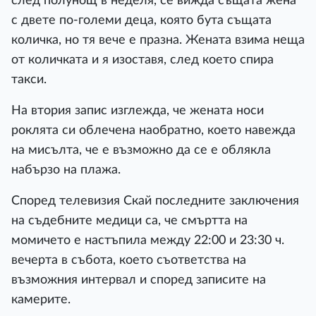
след полунощ в неделя, се вижда същата жена
с двете по-големи деца, която бута същата
количка, но тя вече е празна. Жената взима неща
от количката и я изоставя, след което спира
такси.
На втория запис изглежда, че жената носи
роклята си облечена наобратно, което навежда
на мисълта, че е възможно да се е облякла
набързо на плажа.
Според телевизия Скай последните заключения
на съдебните медици са, че смъртта на
момичето е настъпила между 22:00 и 23:30 ч.
вечерта в събота, което съответства на
възможния интервал и според записите на
камерите.