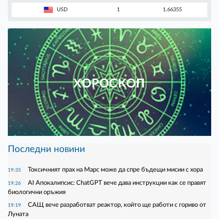
USD
1
1.66355
ХОРОСКОП
Последни новини
Токсичният прах на Марс може да спре бъдещи мисии с хора
19:35
AI Апокалипсис: ChatGPT вече дава инструкции как се правят
19:26
биологични оръжия
САЩ вече разработват реактор, който ще работи с гориво от
19:19
Луната