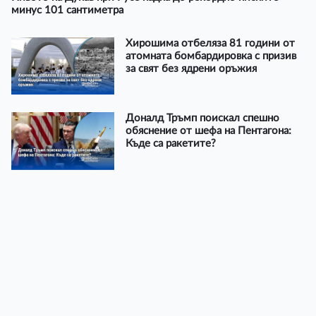
минус 101 сантиметра
Хирошима отбеляза 81 години от
атомната бомбардировка с призив
за свят без ядрени оръжия
Доналд Тръмп поискал спешно
обяснение от шефа на Пентагона:
Къде са ракетите?