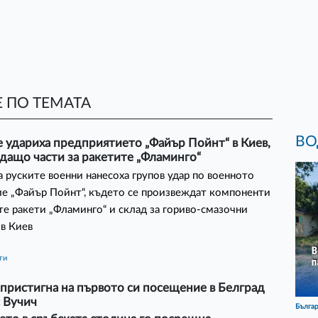
 ПО ТЕМАТА
ВО
 удариха предприятието „Файър Пойнт“ в Киев,
дащо части за ракетите „Фламинго“
 руските военни нанесоха групов удар по военното
е „Файър Пойнт“, където се произвеждат компоненти
те ракети „Фламинго“ и склад за гориво-смазочни
в Киев
ти
пристигна на първото си посещение в Белград
с Вучич
Бълга