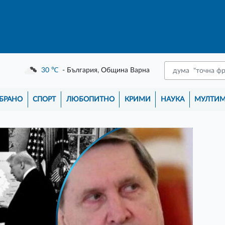
30
℃
- България, Община Варна
БРАНО
СПОРТ
ЛЮБОПИТНО
КРИМИ
НАУКА
МУЛТИ