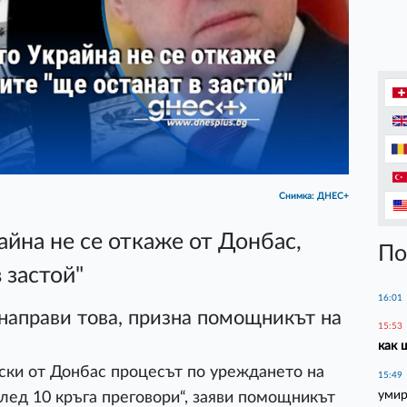
Снимка: ДНЕС+
йна не се откаже от Донбас,
По
 застой"
16:01
 направи това, призна помощникът на
15:53
как 
йски от Донбас процесът по уреждането на
15:49
умир
след 10 кръга преговори“, заяви помощникът