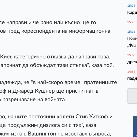
15:38
Кард
 се направи и че рано или късно ще го
15:28
шаков пред кореспондента на информационна
15:16
Пойн
„Фла
15:05
Киев категорично отказва да направи това.
древ
апочнат да обсъждат тази стъпка“, каза той.
14:58
падн
адежда, че "в най-скоро време" пратениците
оф и Джаред Кушнер ще пристигнат в
а разрешаване на войната.
оро, нашите постоянни колеги Стив Уиткоф и
е продължим диалога си с тях“, каза
зкия изток, Вашингтон не изоставя въпроса,