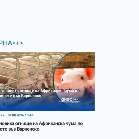
РНА<+>
<+>
07.08.2026 13:43
новиха огнище на Африканска чума по
ете във Варненско