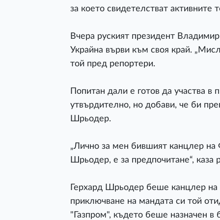
за което свидетелстват активните
Вчера руският президент Владимир 
Украйна върви към своя край. „Мисл
той пред репортери.
Попитан дали е готов да участва в 
утвърдително, но добави, че би пр
Шрьодер.
„Лично за мен бившият канцлер на
Шрьодер, е за предпочитане“, каза 
Герхард Шрьодер беше канцлер на Г
приключване на мандата си той отид
"Газпром", където беше назначен в 