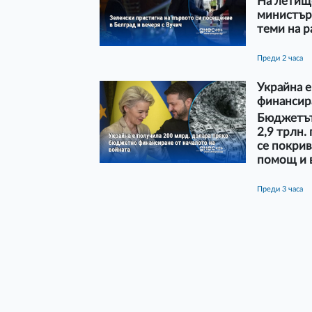
На летище
министъръ
теми на р
преди 2 часа
Украйна 
финансира
Бюджетът 
2,9 трлн.
се покри
помощ и 
преди 3 часа