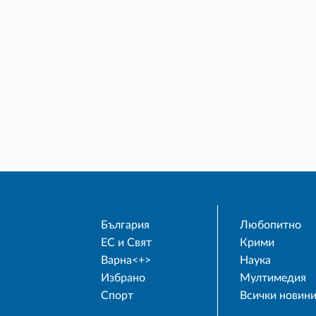
България
Любопитно
ЕС и Свят
Крими
Варна<+>
Наука
Избрано
Мултимедия
Спорт
Всички новин