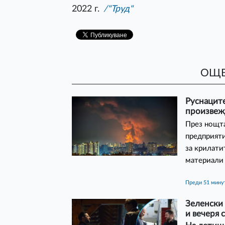
2022 г.
/"Труд"
ОЩЕ
Руснаците
произвеж
През нощта
предприяти
за крилати
материали 
преди 51 мину
Зеленски 
и вечеря 