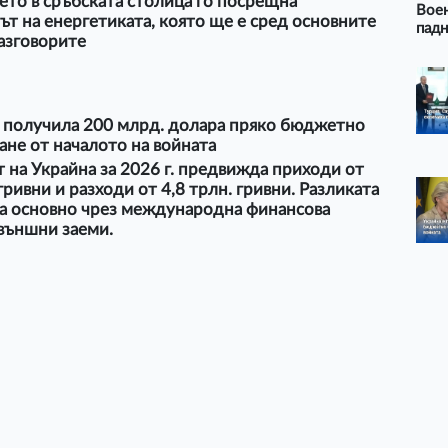
то в сръбската столица го посрещна
Воен
т на енергетиката, която ще е сред основните
падн
азговорите
е получила 200 млрд. долара пряко бюджетно
не от началото на войната
на Украйна за 2026 г. предвижда приходи от
 гривни и разходи от 4,8 трлн. гривни. Разликата
ва основно чрез международна финансова
външни заеми.