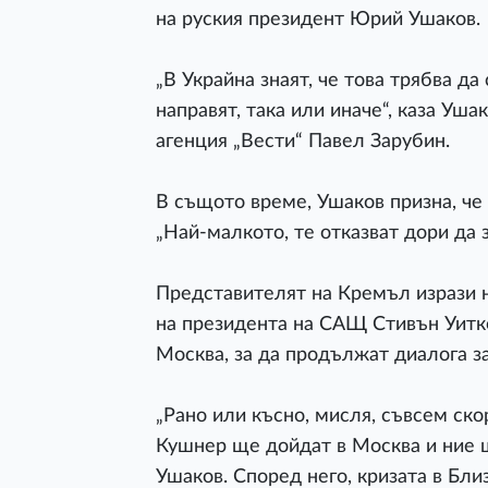
на руския президент Юрий Ушаков.
„В Украйна знаят, че това трябва да
направят, така или иначе“, каза У
агенция „Вести“ Павел Зарубин.
В същото време, Ушаков призна, че 
„Най-малкото, те отказват дори да з
Представителят на Кремъл изрази н
на президента на САЩ Стивън Уитк
Москва, за да продължат диалога з
„Рано или късно, мисля, съвсем ск
Кушнер ще дойдат в Москва и ние щ
Ушаков. Според него, кризата в Бли