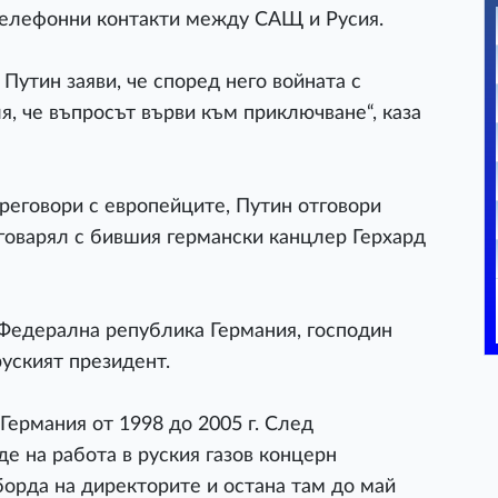
 телефонни контакти между САЩ и Русия.
Путин заяви, че според него войната с
я, че въпросът върви към приключване“, каза
преговори с европейците, Путин отговори
еговарял с бившия германски канцлер Герхард
 Федерална република Германия, господин
руският президент.
ермания от 1998 до 2005 г. След
е на работа в руския газов концерн
борда на директорите и остана там до май