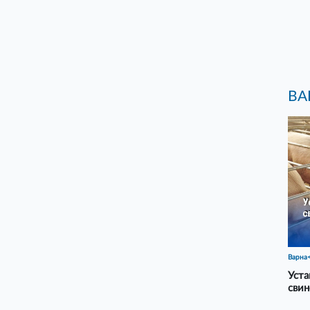
ВА
Варна
Уста
свин