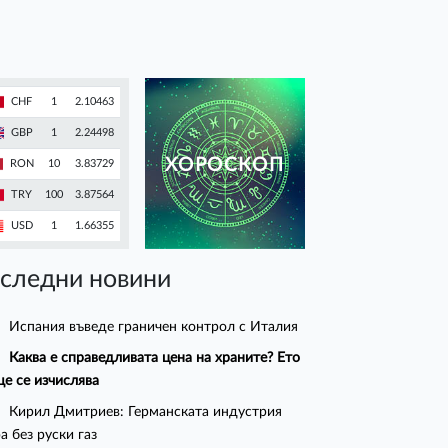
CHF
1
2.10463
GBP
1
2.24498
ХОРОСКОП
RON
10
3.83729
TRY
100
3.87564
USD
1
1.66355
следни новини
Испания въведе граничен контрол с Италия
Каква е справедливата цена на храните? Ето
ще се изчислява
Кирил Дмитриев: Германската индустрия
а без руски газ