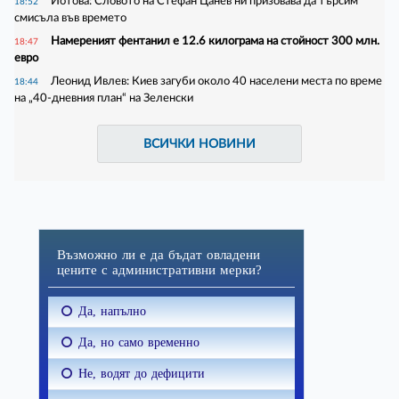
Йотова: Словото на Стефан Цанев ни призовава да търсим
18:52
смисъла във времето
Намереният фентанил е 12.6 килограма на стойност 300 млн.
18:47
евро
Леонид Ивлев: Киев загуби около 40 населени места по време
18:44
на „40-дневния план“ на Зеленски
ВСИЧКИ НОВИНИ