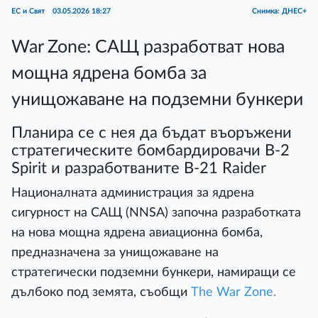
ЕС и Свят
03.05.2026 18:27
Снимка: ДНЕС+
War Zone: САЩ разработват нова
мощна ядрена бомба за
унищожаване на подземни бункери
Планира се с нея да бъдат въоръжени
стратегическите бомбардировачи B-2
Spirit и разработваните B-21 Raider
Националната администрация за ядрена
сигурност на САЩ (NNSA) започна разработката
на нова мощна ядрена авиационна бомба,
предназначена за унищожаване на
стратегически подземни бункери, намиращи се
дълбоко под земята, съобщи
The War Zone.