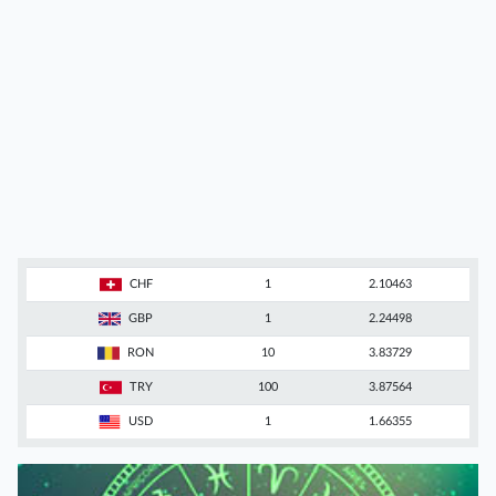
CHF
1
2.10463
GBP
1
2.24498
RON
10
3.83729
TRY
100
3.87564
USD
1
1.66355