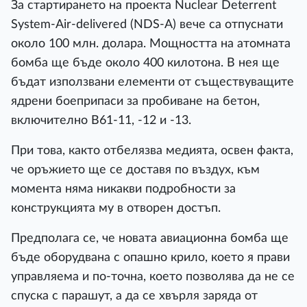
За стартирането на проекта Nuclear Deterrent
System-Air-delivered (NDS-A) вече са отпуснати
около 100 млн. долара. Мощността на атомната
бомба ще бъде около 400 килотона. В нея ще
бъдат използвани елементи от съществуващите
ядрени боеприпаси за пробиване на бетон,
включително B61-11, -12 и -13.
При това, както отбелязва медията, освен факта,
че оръжието ще се доставя по въздух, към
момента няма никакви подробности за
конструкцията му в отворен достъп.
Предполага се, че новата авиационна бомба ще
бъде оборудвана с опашно крило, което я прави
управляема и по-точна, което позволява да не се
спуска с парашут, а да се хвърля заряда от