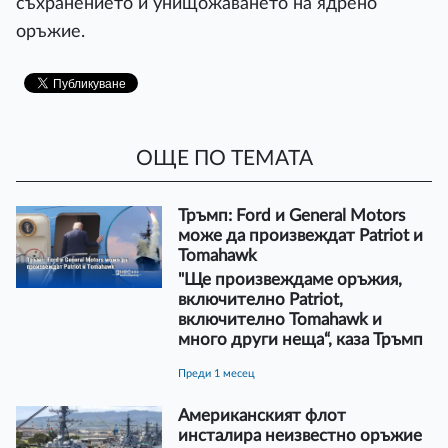
съхранението и унищожаването на ядрено
оръжие.
ОЩЕ ПО ТЕМАТА
Тръмп: Ford и General Motors
може да произвеждат Patriot и
Tomahawk
"Ще произвеждаме оръжия,
включително Patriot,
включително Tomahawk и
много други неща“, каза Тръмп
преди 1 месец
Американският флот
инсталира неизвестно оръжие