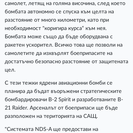
самолет, летящ на голяма височина, след което
бомбата автономно се спуска към целта на
разстояние от много километри, като при
необходимост "коригира курса“ към нея.
Бомбата може също да бъде оборудвана с
ракетен ускорител. Всичко това ще позволи на
самолетите да изхвърлят боеприпасите на
достатъчно безопасно разстояние от защитената
цел.
С тези тежки ядрени авиационни бомби се
планира да бъдат въоръжени стратегическите
бомбардировачи B-2 Spirit и разработваните B-
21 Raider. Арсеналът от боеприпаси ще бъде
разположен на територията на САЩ.
"Системата NDS-A ще предостави на