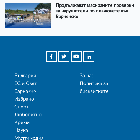
Продължават масираните проверки
за нарушители по плажовете във
Варненско
България
За нас
ЕС и Свят
Политика за
Варна<+>
бисквитките
Избрано
Спорт
Любопитно
Крими
Наука
Мултимедия