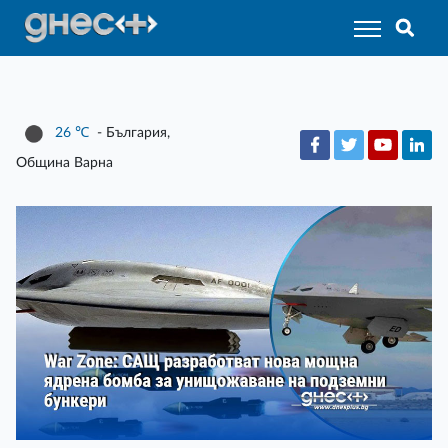
26
℃
- България,
Община Варна