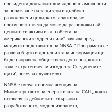
президента допълнителни ядрени възможности
за поразяване на защитени и дълбоко
разположени цели, като гарантира, че
противникът няма да може да разположи най-
ценните си активи извън обсега на
американските ядрени сили“, заявява пред
медията представител на NNSA. " Програмата се
развива бързо и допълнителна информация ще
бъде направена обществено достъпна, когато
това е стратегически изгодно за Съединените
щати“, посочва служителят.
NNSA е полуавтономна агенция на
Министерството на енергетиката на САЩ, която
отговаря за дейностите, свързани с
разработването, модернизирането,