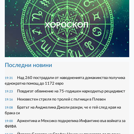
ХОРОСКОП
Последни новини
Над 260 пострадали от наводненията домакинства получиха
19:31
еднократна помощ до 1172 евро
Повдигат обвинение на 75-годишен наркодилър рецидивист
19:23
Неизвестен стреля по тролей с пътници в Плевен
19:16
Братът на Анджелина Джоли разкри, че е гей след края на
19:08
брака си
Аржентина и Мексико подкрепиха Инфантино във войната за
19:00
ФИФА