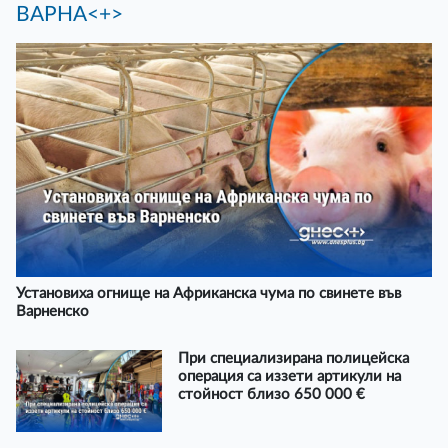
ВАРНА<+>
Установиха огнище на Африканска чума по свинете във
Варненско
При специализирана полицейска
операция са иззети артикули на
стойност близо 650 000 €