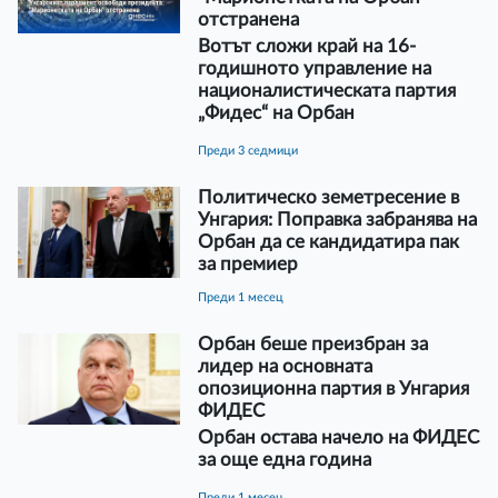
отстранена
Вотът сложи край на 16-
годишното управление на
националистическата партия
„Фидес“ на Орбан
преди 3 седмици
Политическо земетресение в
Унгария: Поправка забранява на
Орбан да се кандидатира пак
за премиер
преди 1 месец
Орбан беше преизбран за
лидер на основната
опозиционна партия в Унгария
ФИДЕС
Орбан остава начело на ФИДЕС
за още една година
преди 1 месец