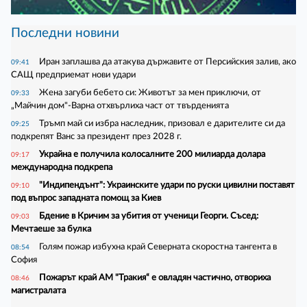
Последни новини
Иран заплашва да атакува държавите от Персийския залив, ако
09:41
САЩ предприемат нови удари
Жена загуби бебето си: Животът за мен приключи, от
09:33
„Майчин дом"-Варна отхвърлиха част от твърденията
Тръмп май си избра наследник, призовал е дарителите си да
09:25
подкрепят Ванс за президент през 2028 г.
Украйна е получила колосалните 200 милиарда долара
09:17
международна подкрепа
"Индипендънт": Украинските удари по руски цивилни поставят
09:10
под въпрос западната помощ за Киев
Бдение в Кричим за убития от ученици Георги. Съсед:
09:03
Мечтаеше за булка
Голям пожар избухна край Северната скоростна тангента в
08:54
София
Пожарът край АМ "Тракия“ е овладян частично, отвориха
08:46
магистралата