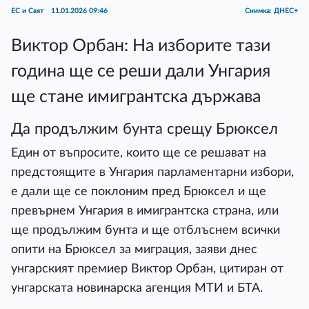
ЕС и Свят
11.01.2026 09:46
Снимка: ДНЕС+
Виктор Орбан: На изборите тази
година ще се реши дали Унгария
ще стане имигрантска държава
Да продължим бунта срещу Брюксел
Един от въпросите, които ще се решават на
предстоящите в Унгария парламентарни избори,
е дали ще се поклоним пред Брюксел и ще
превърнем Унгария в имигрантска страна, или
ще продължим бунта и ще отблъснем всички
опити на Брюксел за миграция, заяви днес
унгарският премиер Виктор Орбан, цитиран от
унгарската новинарска агенция МТИ и БТА.