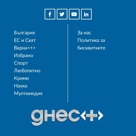
България
За нас
ЕС и Свят
Политика за
Варна<+>
бисквитките
Избрано
Спорт
Любопитно
Крими
Наука
Мултимедия