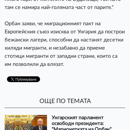
там се намира най-голямата част от парите."
Орбан заяви, че миграционният пакт на
Европейския съюз изисква от Унгария да построи
бежански лагери, способни да настанят десетки
хиляди мигранти, и незабавно да приеме
стотици мигранти от западни страни, които са
им позволили да влязат.
ОЩЕ ПО ТЕМАТА
Унгарският парламент
освободи президента:
"Марионетката на Орбан"