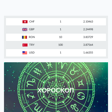
CHF
1
2.10463
GBP
1
2.24498
RON
10
3.83729
TRY
100
3.87564
USD
1
1.66355
ХОРОСКОП