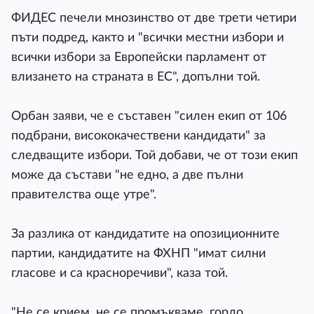
ФИДЕС печели мнозинство от две трети четири
пъти подред, както и "всички местни избори и
всички избори за Европейски парламент от
влизането на страната в ЕС", допълни той.
Орбан заяви, че е съставен "силен екип от 106
подбрани, висококачествени кандидати" за
следващите избори. Той добави, че от този екип
може да състави "не едно, а две пълни
правителства още утре".
За разлика от кандидатите на опозиционните
партии, кандидатите на ФХНП "имат силни
гласове и са красноречиви", каза той.
"Не се крием, не се промъкваме, гордо