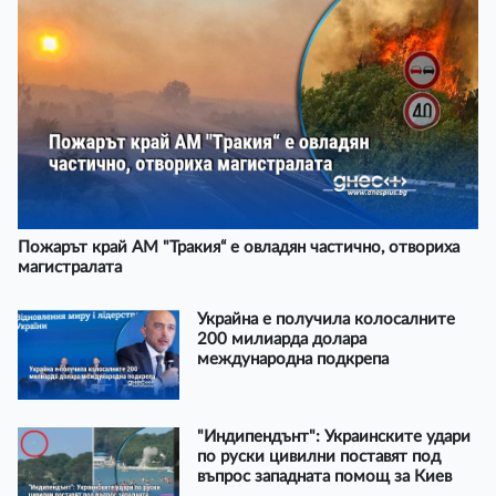
Пожарът край АМ "Тракия“ е овладян частично, отвориха
магистралата
Украйна е получила колосалните
200 милиарда долара
международна подкрепа
"Индипендънт": Украинските удари
по руски цивилни поставят под
въпрос западната помощ за Киев