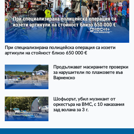
При специализирана полицейска операция са иззети
артикули на стойност близо 650 000 €
Продължават масираните проверки
за нарушители по плажовете във
Варненско
Шофьорът, убил музикант от
оркестъра на ВМС, с 10 наказания
зад волана за 3 г.