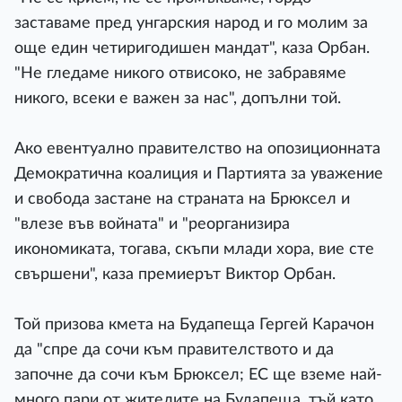
заставаме пред унгарския народ и го молим за
още един четиригодишен мандат", каза Орбан.
"Не гледаме никого отвисоко, не забравяме
никого, всеки е важен за нас", допълни той.
Ако евентуално правителство на опозиционната
Демократична коалиция и Партията за уважение
и свобода застане на страната на Брюксел и
"влезе във войната" и "реорганизира
икономиката, тогава, скъпи млади хора, вие сте
свършени", каза премиерът Виктор Орбан.
Той призова кмета на Будапеща Гергей Карачон
да "спре да сочи към правителството и да
започне да сочи към Брюксел; ЕС ще вземе най-
много пари от жителите на Будапеща, тъй като