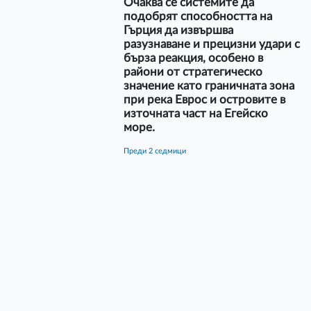
Очаква се системите да
подобрят способността на
Гърция да извършва
разузнаване и прецизни удари с
бърза реакция, особено в
райони от стратегическо
значение като граничната зона
при река Еврос и островите в
източната част на Егейско
море.
преди 2 седмици