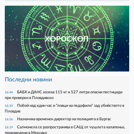
ХОРОСКОП
Последни новини
БАБХ и ДАНС иззеха 115 кг и 527 литра опасни пестициди
16:44
при проверки в Пловдивско
Побой над един час и "ловци на педофили" зад убийството в
16:35
Пловдив
Назначиха временен директор на полицията в Бургас
16:26
Салмонела се разпространява в САЩ от чушлета халапеньо,
16:19
произведени в Мексико