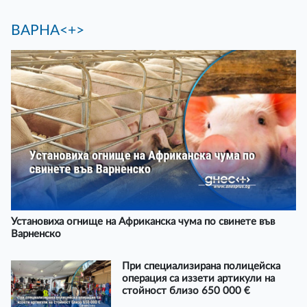
ВАРНА<+>
Установиха огнище на Африканска чума по свинете във
Варненско
При специализирана полицейска
операция са иззети артикули на
стойност близо 650 000 €