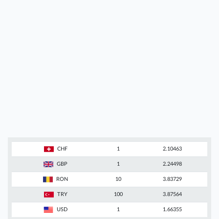
CHF
1
2.10463
GBP
1
2.24498
RON
10
3.83729
TRY
100
3.87564
USD
1
1.66355