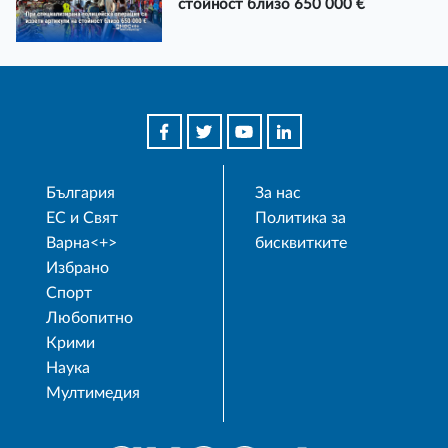
стойност близо 650 000 €
България
За нас
ЕС и Свят
Политика за
Варна<+>
бисквитките
Избрано
Спорт
Любопитно
Крими
Наука
Мултимедия