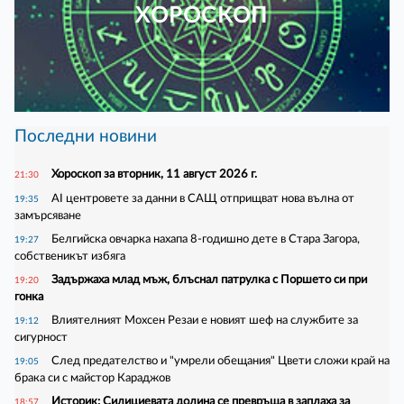
ХОРОСКОП
Последни новини
Хороскоп за вторник, 11 август 2026 г.
21:30
AI центровете за данни в САЩ отприщват нова вълна от
19:35
замърсяване
Белгийска овчарка нахапа 8-годишно дете в Стара Загора,
19:27
собственикът избяга
Задържаха млад мъж, блъснал патрулка с Поршето си при
19:20
гонка
Влиятелният Мохсен Резаи е новият шеф на службите за
19:12
сигурност
След предателство и "умрели обещания" Цвети сложи край на
19:05
брака си с майстор Караджов
Историк: Силициевата долина се превръща в заплаха за
18:57