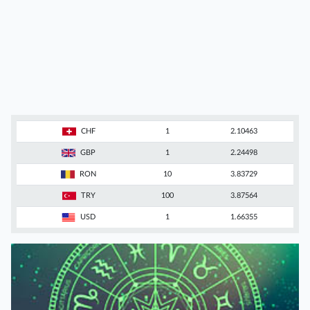
CHF
1
2.10463
GBP
1
2.24498
RON
10
3.83729
TRY
100
3.87564
USD
1
1.66355