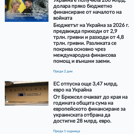
Украйна е получила 200 млрд.
долара пряко бюджетно
финансиране от началото на
войната
Бюджетът на Украйна за 2026 г.
предвижда приходи от 2,9
трлн. гривни и разходи от 4,8
трлн. гривни. Разликата се
покрива основно чрез
международна финансова
помощ и външни заеми.
преди 2 дни
ЕС отпусна още 3,47 млрд.
евро на Украйна
От Брюксел очакват до края на
годината общата сума на
европейското финансиране за
украинската отбрана да
достигне 28 млрд. евро.
преди 1 седмица