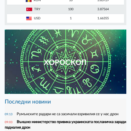
RON
10
3.83729
TRY
100
3.87564
USD
1
1.66355
ХОРОСКОП
Последни новини
Румънските радари не са засичали взривилия се у нас дрон
09:13
Външно министерство привика украинската посланичка заради
09:03
падналия дрон