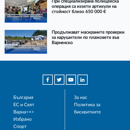
При специализирана полицейска
операция са иззети артикули на
стойност близо 650 000 €
Продължават масираните проверки
за нарушители по плажовете във
Варненско
България
За нас
ЕС и Свят
Политика за
Варна<+>
бисквитките
Избрано
Спорт