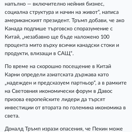
напълно — включително нейния бизнес,
социална структура и начин на живот“, написа
американският президент. Тръмп добави, че ако
Канада подпише търговско споразумение с
Китай, „незабавно ще бъде наложено 100
процента мито върху всички канадски стоки и
продукти, влизащи в САЩ“.
По време на скорошно посещение в Китай
Карни определи азиатската държава като
„надежден и предсказуем партньор“, а в рамките
на Световния икономически форум в Давос
призова европейските лидери да търсят
инвестиции от втората по големина икономика в
света.
Доналд Тръмп изрази опасения, че Пекин може