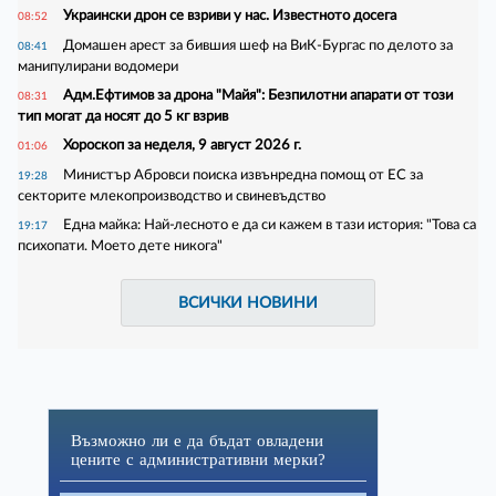
Украински дрон се взриви у нас. Известното досега
08:52
Домашен арест за бившия шеф на ВиК-Бургас по делото за
08:41
манипулирани водомери
Адм.Ефтимов за дрона "Майя": Безпилотни апарати от този
08:31
тип могат да носят до 5 кг взрив
Хороскоп за неделя, 9 август 2026 г.
01:06
Министър Абровси поиска извънредна помощ от ЕС за
19:28
секторите млекопроизводство и свиневъдство
Една майка: Най-лесното е да си кажем в тази история: "Това са
19:17
психопати. Моето дете никога"
ВСИЧКИ НОВИНИ