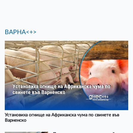
ВАРНА<+>
Установиха огнище на Африканска чума по свинете във
Варненско