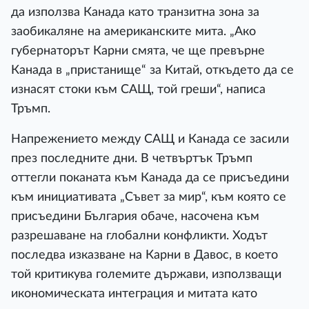
да използва Канада като транзитна зона за
заобикаляне на американските мита. „Ако
губернаторът Карни смята, че ще превърне
Канада в „пристанище“ за Китай, откъдето да се
изнасят стоки към САЩ, той греши“, написа
Тръмп.
Напрежението между САЩ и Канада се засили
през последните дни. В четвъртък Тръмп
оттегли поканата към Канада да се присъедини
към инициативата „Съвет за мир“, към която се
присъедини България обаче, насочена към
разрешаване на глобални конфликти. Ходът
последва изказване на Карни в Давос, в което
той критикува големите държави, използващи
икономическата интеграция и митата като