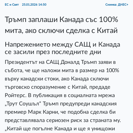
ЕС и Свят
25.01.2026 14:50
Снимка: ДНЕС+
Тръмп заплаши Канада със 100%
мита, ако сключи сделка с Китай
Напрежението между САЩ и Канада
се засили през последните дни
Президентът на САЩ Доналд Тръмп заяви в
събота, че ще наложи мита в размер на 100%
върху канадски стоки, ако Канада сключи
търговско споразумение с Китай, предаде
Ройтерс. В публикация в социалната мрежа
„Трут Соушъл“ Тръмп предупреди канадския
премиер Марк Карни, че подобна сделка би
представлявала сериозен риск за страната му.
„Китай ще погълне Канада и ще я унищожи