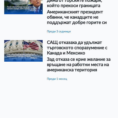
дима от горските пожари,
който прекоси границата
Американският президент
обвини, че канадците не
поддържат добре горите си
преди 3 седмици
САЩ отказаха да удължат
търговското споразумение с
Канада и Мексико
Зад отказа се крие желание за
връщане на работни места на
американска територия
преди 1 месец