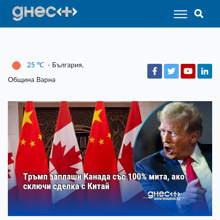
25
℃
- България,
Община Варна