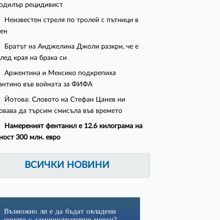
одилър рецидивист
Неизвестен стреля по тролей с пътници в
ен
Братът на Анджелина Джоли разкри, че е
след края на брака си
Аржентина и Мексико подкрепиха
нтино във войната за ФИФА
Йотова: Словото на Стефан Цанев ни
овава да търсим смисъла във времето
Намереният фентанил е 12.6 килограма на
ност 300 млн. евро
ВСИЧКИ НОВИНИ