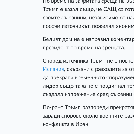
По време на закритата среща на въ
Тръмп е казал също, че САЩ са гот
своите съюзници, независимо от нач
посочи източникът, пожелал аноним
Белият дом не е направил коментар
президент по време на срещата.
Според източника Тръмп не е повт
Испания
, свързани с разходите за 
да прекрати временното споразуме
лидер също така не е повдигнал тем
създала напрежение сред съюзници
По-рано Тръмп разпореди прекратя
заради спорове около военните разх
конфликта в Иран.