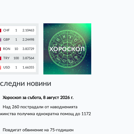
CHF
1
2.10463
GBP
1
2.24498
ХОРОСКОП
RON
10
3.83729
TRY
100
3.87564
USD
1
1.66355
следни новини
Хороскоп за събота, 8 август 2026 г.
Над 260 пострадали от наводненията
кинства получиха еднократна помощ до 1172
Повдигат обвинение на 75-годишен