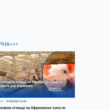
РНА<+>
<+>
07.08.2026 13:43
новиха огнище на Африканска чума по