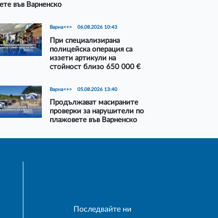
ете във Варненско
Варна<+>
06.08.2026 10:43
При специализирана
полицейска операция са
иззети артикули на
стойност близо 650 000 €
Варна<+>
05.08.2026 13:40
Продължават масираните
проверки за нарушители по
плажовете във Варненско
Последвайте ни