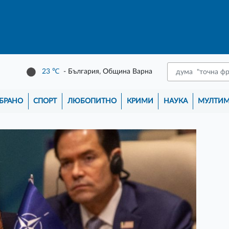
23
℃
- България, Община Варна
БРАНО
СПОРТ
ЛЮБОПИТНО
КРИМИ
НАУКА
МУЛТИ