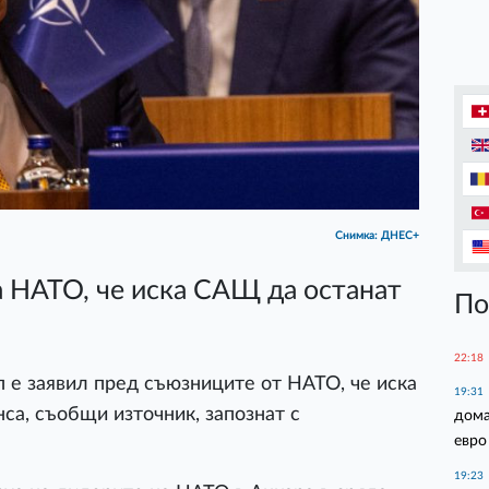
Снимка: ДНЕС+
 НАТО, че иска САЩ да останат
По
22:18
е заявил пред съюзниците от НАТО, че иска
19:31
нса, съобщи източник, запознат с
дома
евро
19:23