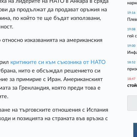
рха на лидерите на НАТО в Анкара в сряда
нарк
ови да продължат да продават оръжия на
19:16
ина, по който те ще бъдат използвани,
Плев
ност.
19:08
гей 
 относно изказванията на американския
19:00
Инфа
орил
критиките си към съюзника от НАТО
18:52
приз
отбрана, нито е обсъждал решението си
ние за примирие с Иран. Американският
18:47
стой
ата за Гренландия, която преди това е
те.
ване на търговските отношения с Испания
оди и позицията на страната във връзка с