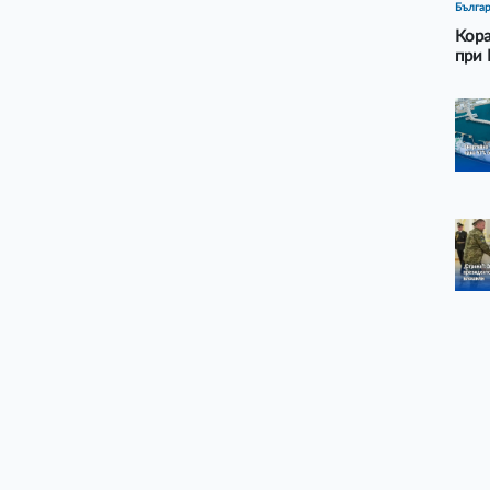
Бълга
Кора
при 