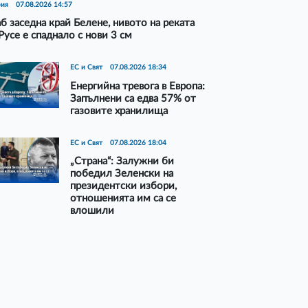
рия
07.08.2026 14:57
б заседна край Белене, нивото на реката
Русе е спаднало с нови 3 см
ЕС и Свят
07.08.2026 18:34
Енергийна тревога в Европа:
Запълнени са едва 57% от
газовите хранилища
ЕС и Свят
07.08.2026 18:04
„Страна“: Залужни би
победил Зеленски на
президентски избори,
отношенията им са се
влошили