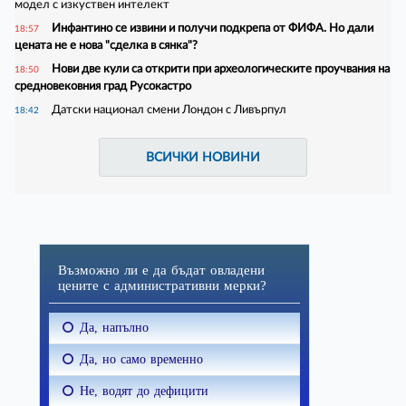
модел с изкуствен интелект
Инфантино се извини и получи подкрепа от ФИФА. Но дали
18:57
цената не е нова "сделка в сянка"?
Нови две кули са открити при археологическите проучвания на
18:50
средновековния град Русокастро
Датски национал смени Лондон с Ливърпул
18:42
ВСИЧКИ НОВИНИ