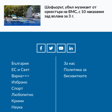
Шофьорът, убил музикант от
оркестъра на ВМС, с 10 наказания
зад волана за 3 г.
България
За нас
ЕС и Свят
Политика за
Варна<+>
бисквитките
Избрано
Спорт
Любопитно
Крими
Наука