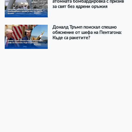
атомната бомбардировка с призив
за свят без ядрени оръжия
Доналд Тръмп поискал спешно
обяснение от шефа на Пентагона:
Къде са ракетите?