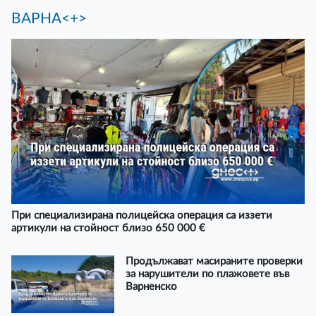
ВАРНА<+>
При специализирана полицейска операция са иззети
артикули на стойност близо 650 000 €
Продължават масираните проверки
за нарушители по плажовете във
Варненско