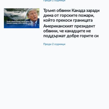
преди 2 седмици
Тръмп обвини Канада заради
дима от горските пожари,
който прекоси границата
Американският президент
обвини, че канадците не
поддържат добре горите си
преди 2 седмици