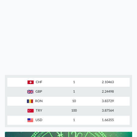
CHF
1
2.10463
GBP
1
2.24498
RON
10
3.83729
TRY
100
3.87564
USD
1
1.66355