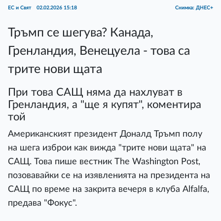
ЕС и Свят
02.02.2026 15:18
Снимка: ДНЕС+
Тръмп се шегува? Канада,
Гренландия, Венецуела - това са
трите нови щата
При това САЩ няма да нахлуват в
Гренландия, а "ще я купят", коментира
той
Американският президент Доналд Тръмп полу
на шега изброи как вижда "трите нови щата" на
САЩ. Това пише вестник The Washington Post,
позовавайки се на изявленията на президента на
САЩ по време на закрита вечеря в клуба Alfalfa,
предава "Фокус".