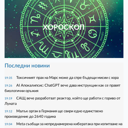
ХОРОСКОП
Последни новини
Токсичният прах на Марс може да спре бъдещи мисии с хора
19:35
AI Апокалипсис: ChatGPT вече дава инструкции как се правят
19:26
биологични оръжия
САЩ вече разработват реактор, който ще работи с гориво от
19:19
Луната
Малък орган в Германия ще свири едно единствено
19:12
произведение до 2640 година
Meta съобщи за непреднамерена кибератака при изпитване на
19:04