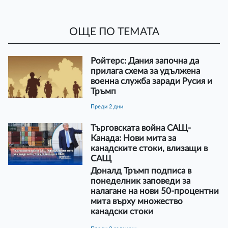
ОЩЕ ПО ТЕМАТА
Ройтерс: Дания започна да
прилага схема за удължена
военна служба заради Русия и
Тръмп
преди 2 дни
Търговската война САЩ-
Канада: Нови мита за
канадските стоки, влизащи в
САЩ
Доналд Тръмп подписа в
понеделник заповеди за
налагане на нови 50-процентни
мита върху множество
канадски стоки