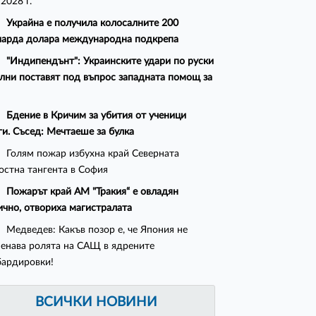
 2028 г.
Украйна е получила колосалните 200
арда долара международна подкрепа
"Индипендънт": Украинските удари по руски
лни поставят под въпрос западната помощ за
Бдение в Кричим за убития от ученици
ги. Съсед: Мечтаеше за булка
Голям пожар избухна край Северната
остна тангента в София
Пожарът край АМ "Тракия“ е овладян
ично, отвориха магистралата
Медведев: Какъв позор е, че Япония не
енава ролята на САЩ в ядрените
ардировки!
ВСИЧКИ НОВИНИ