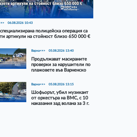
<+>
06.08.2026 10:43
специализирана полицейска операция са
ти артикули на стойност близо 650 000 €
Варна<+>
05.08.2026 13:40
Продължават масираните
проверки за нарушители по
плажовете във Варненско
Варна<+>
05.08.2026 13:15
Шофьорът, убил музикант
от оркестъра на ВМС, с 10
наказания зад волана за 3 г.