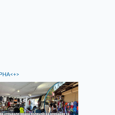
РНА<+>