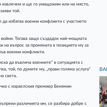
 извлечем и ще го унищожим или на място,
заяви той.
л да избягва военни конфликти с участието
а войни. Тогава защо създадох най-мощната
йки на въпрос за промяната в позицията му за
във военни конфликти.
иска да въвлича военните“ в ситуацията с
ВА
ка, той, по думите му, „прави голяма услуга“
на света.
сичко с израелския премиер Бенямин
въпреки различията им, се разбира добре с