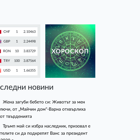
CHF
1
2.10463
GBP
1
2.24498
ХОРОСКОП
RON
10
3.83729
TRY
100
3.87564
USD
1
1.66355
следни новини
Жена загуби бебето си: Животът за мен
лючи, от „Майчин дом"-Варна отхвърлиха
 от твърденията
Тръмп май си избра наследник, призовал е
телите си да подкрепят Ванс за президент