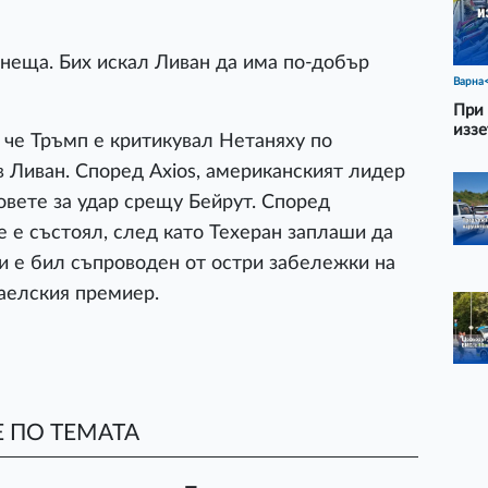
 неща. Бих искал Ливан да има по-добър
Варна
При 
иззе
че Тръмп е критикувал Нетаняху по
в Ливан. Според Axios, американският лидер
овете за удар срещу Бейрут. Според
е е състоял, след като Техеран заплаши да
и е бил съпроводен от остри забележки на
аелския премиер.
 ПО ТЕМАТА