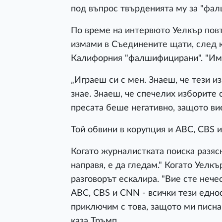
под въпрос твърденията му за "фа
По време на интервюто Уелкър повт
измами в Съединените щати, след к
Калифорния "фалшифицирани". "Имат
„Играеш си с мен. Знаеш, че тези и
знае. Знаеш, че спечелих изборите 
пресата беше негативно, защото вие
Той обвини в корупция и ABC, CBS 
Когато журналистката поиска разясн
направя, е да гледам." Когато Уелкъ
разговорът ескалира. "Вие сте нечес
ABC, CBS и CNN - всички тези едно
приключим с това, защото ми писна о
каза Тръмп.