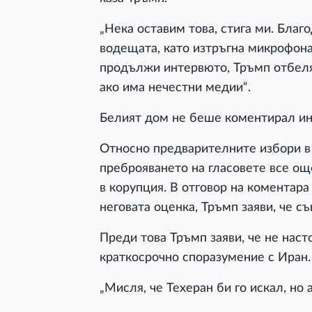
„Нека оставим това, стига ми. Благо
водещата, като изтръгна микрофона 
продължи интервюто, Тръмп отбеляз
ако има нечестни медии“.
Белият дом не беше коментирал ин
Относно предварителните избори в 
преброяването на гласовете все о
в корупция. В отговор на коментара
неговата оценка, Тръмп заяви, че с
Преди това Тръмп заяви, че не наст
краткосрочно споразумение с Иран.
„Мисля, че Техеран би го искал, но 