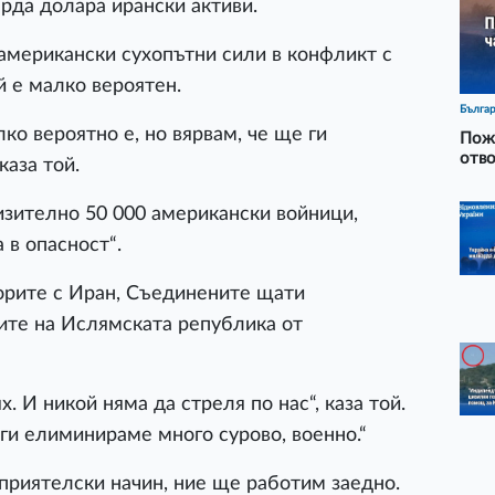
рда долара ирански активи.
американски сухопътни сили в конфликт с
й е малко вероятен.
Бълга
ко вероятно е, но вярвам, че ще ги
Пожа
отво
каза той.
зително 50 000 американски войници,
 в опасност“.
орите с Иран, Съединените щати
ите на Ислямската република от
. И никой няма да стреля по нас“, каза той.
 ги елиминираме много сурово, военно.“
 приятелски начин, ние ще работим заедно.