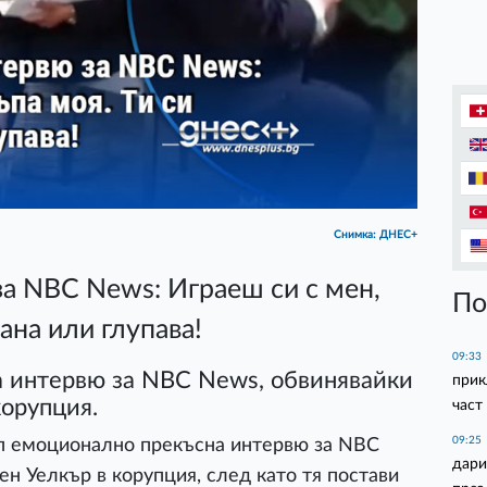
Снимка: ДНЕС+
а NBC News: Играеш си с мен,
По
ана или глупава!
09:33
 интервю за NBC News, обвинявайки
прик
орупция.
част
09:25
 емоционално прекъсна интервю за NBC
дари
н Уелкър в корупция, след като тя постави