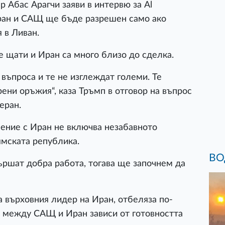
 Абас Арагчи заяви в интервю за Al
ран и САЩ ще бъде разрешен само ако
 в Ливан.
е щати и Иран са много близо до сделка.
въпроса и те не изглеждат големи. Те
рени оръжия“, каза Тръмп в отговор на въпрос
еран.
мение с Иран не включва незабавното
ямската република.
ВО
вършат добра работа, тогава ще започнем да
а върховния лидер на Иран, отбеляза по-
е между САЩ и Иран зависи от готовността