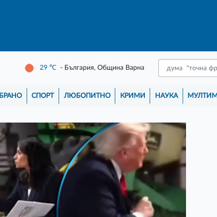
29
℃
- България, Община Варна
БРАНО
СПОРТ
ЛЮБОПИТНО
КРИМИ
НАУКА
МУЛТИ