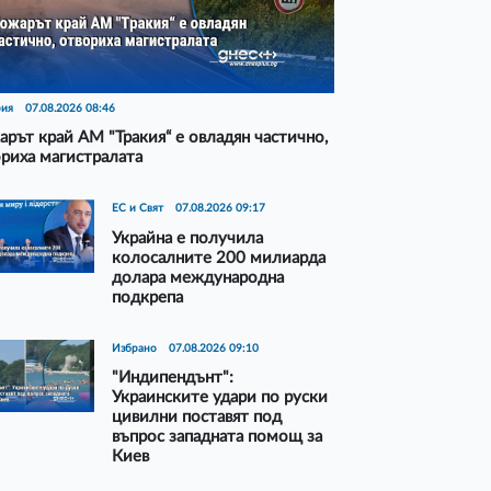
рия
07.08.2026 08:46
рът край АМ "Тракия“ е овладян частично,
риха магистралата
ЕС и Свят
07.08.2026 09:17
Украйна е получила
колосалните 200 милиарда
долара международна
подкрепа
Избрано
07.08.2026 09:10
"Индипендънт":
Украинските удари по руски
цивилни поставят под
въпрос западната помощ за
Киев