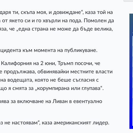
даря ти, скъпа моя, и довиждане“, каза той на
от якето си и го хвърли на пода. Помолен да
а, че „една страна не може да бъде велика,
цидента към момента на публикуване.
Калифорния на 2 юни, Тръмп посочи, че
ще продължава, обвинявайки местните власти
 на водещата, която не беше съгласня с
ъщо я смята за „корумпирана или глупава“.
оява за включване на Ливан в евентуално
аз не настоявам“, каза американският лидер.