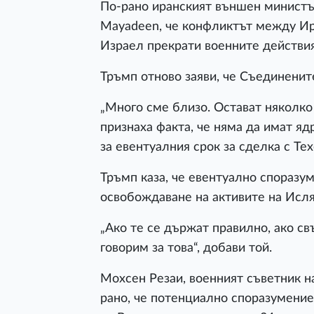
По-рано иранският външен министър
Mayadeen, че конфликтът между И
Израел прекрати военните действия
Тръмп отново заяви, че Съединенит
„Много сме близо. Остават няколко 
признаха факта, че няма да имат яд
за евентуалния срок за сделка с Тех
Тръмп каза, че евентуално споразу
освобождаване на активите на Исл
„Ако те се държат правилно, ако с
говорим за това“, добави той.
Мохсен Резаи, военният съветник н
рано, че потенциално споразумени