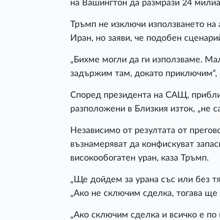
на Вашингтон да размрази 24 милиа
Тръмп не изключи използването на 
Иран, но заяви, че подобен сценари
„Бихме могли да ги използваме. Мал
задържим там, докато приключим“, 
Според президента на САЩ, прибли
разположени в Близкия изток, „не са
Независимо от резултата от прегов
възнамеряват да конфискуват запас
високообогатен уран, каза Тръмп.
„Ще дойдем за урана със или без тях
„Ако не сключим сделка, тогава ще
„Ако сключим сделка и всичко е по