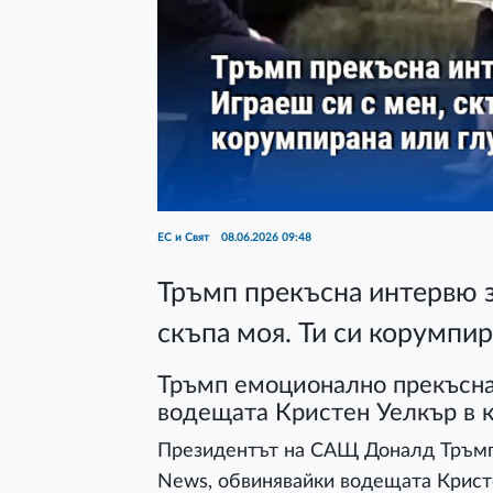
ЕС и Свят
08.06.2026 09:48
Тръмп прекъсна интервю з
скъпа моя. Ти си корумпир
Тръмп емоционално прекъсна
водещата Кристен Уелкър в к
Президентът на САЩ Доналд Тръмп
News, обвинявайки водещата Кристе