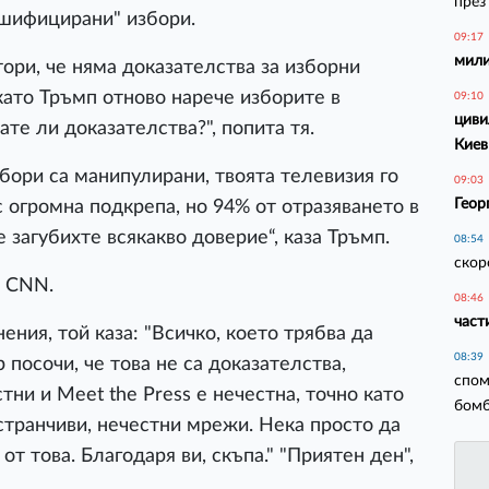
през
лшифицирани" избори.
09:17
мили
ори, че няма доказателства за изборни
ато Тръмп отново нарече изборите в
09:10
циви
е ли доказателства?", попита тя.
Киев
збори са манипулирани, твоята телевизия го
09:03
Геор
с огромна подкрепа, но 94% от отразяването в
 загубихте всякакво доверие“, каза Тръмп.
08:54
скор
и CNN.
08:46
част
ения, той каза: "Всичко, което трябва да
08:39
р посочи, че това не са доказателства,
спом
тни и Meet the Press е нечестна, точно като
бомб
странчиви, нечестни мрежи. Нека просто да
т това. Благодаря ви, скъпа." "Приятен ден",