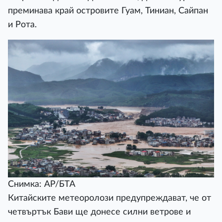
преминава край островите Гуам, Тиниан, Сайпан
и Рота.
Снимка: АР/БТА
Китайските метеоролози предупреждават, че от
четвъртък Бави ще донесе силни ветрове и