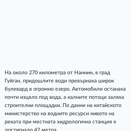
На около 270 километра от Наннин, в град
Гуйган, придошлите води превърнаха широк
булевард в огромно езеро. Автомобили останаха
почти изцяло под вода, а калните потоци заляха
строителни площадки. По данни на китайското
министерство на водните ресурси нивото на
реката при местната хидрологична станция е
достигнало 42 метра.