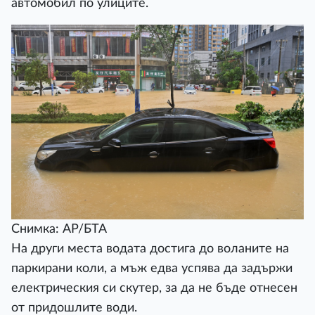
автомобил по улиците.
Снимка: АР/БТА
На други места водата достига до воланите на
паркирани коли, а мъж едва успява да задържи
електрическия си скутер, за да не бъде отнесен
от придошлите води.