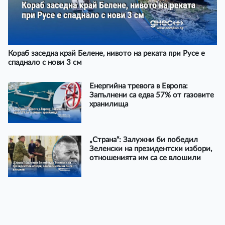
Кораб заседна край Белене, нивото на реката при Русе е
спаднало с нови 3 см
Енергийна тревога в Европа:
Запълнени са едва 57% от газовите
хранилища
„Страна“: Залужни би победил
Зеленски на президентски избори,
отношенията им са се влошили