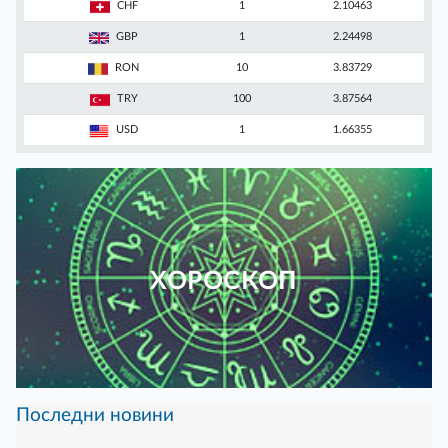
CHF
1
2.10463
GBP
1
2.24498
RON
10
3.83729
TRY
100
3.87564
USD
1
1.66355
ХОРОСКОП
Последни новини