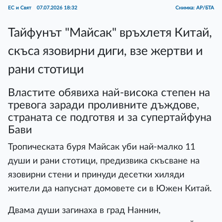
ЕС и Свят
07.07.2026 18:32
Снимка: АР/БТА
Тайфунът "Майсак" връхлетя Китай,
скъса язовирни диги, взе жертви и
рани стотици
Властите обявиха най-висока степен на
тревога заради проливните дъждове,
страната се подготвя и за супертайфуна
Бави
Тропическата буря Майсак уби най-малко 11
души и рани стотици, предизвика скъсване на
язовирни стени и принуди десетки хиляди
жители да напуснат домовете си в Южен Китай.
Двама души загинаха в град Наннин,