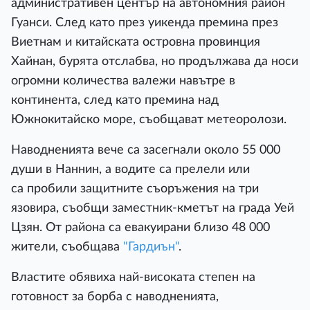
административен център на автономния район
Гуанси. След като през уикенда премина през
Виетнам и китайската островна провинция
Хайнан, бурята отслабва, но продължава да носи
огромни количества валежи навътре в
континента, след като премина над
Южнокитайско море, съобщават метеоролози.
Наводненията вече са засегнали около 55 000
души в Наннин, а водите са прелели или
са пробили защитните съоръжения на три
язовира, съобщи заместник-кметът на града Уей
Цзян. От района са евакуирани близо 48 000
жители, съобщава
"Гардиън"
.
Властите обявиха най-високата степен на
готовност за борба с наводненията,