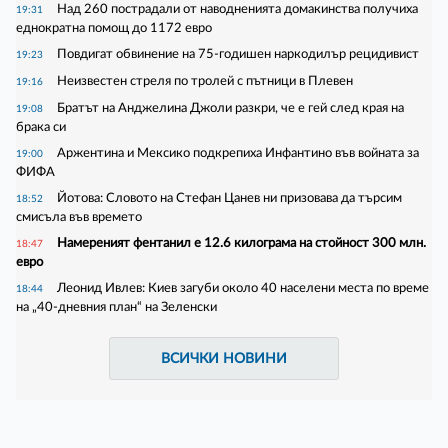
Над 260 пострадали от наводненията домакинства получиха
19:31
еднократна помощ до 1172 евро
Повдигат обвинение на 75-годишен наркодилър рецидивист
19:23
Неизвестен стреля по тролей с пътници в Плевен
19:16
Братът на Анджелина Джоли разкри, че е гей след края на
19:08
брака си
Аржентина и Мексико подкрепиха Инфантино във войната за
19:00
ФИФА
Йотова: Словото на Стефан Цанев ни призовава да търсим
18:52
смисъла във времето
Намереният фентанил е 12.6 килограма на стойност 300 млн.
18:47
евро
Леонид Ивлев: Киев загуби около 40 населени места по време
18:44
на „40-дневния план“ на Зеленски
ВСИЧКИ НОВИНИ