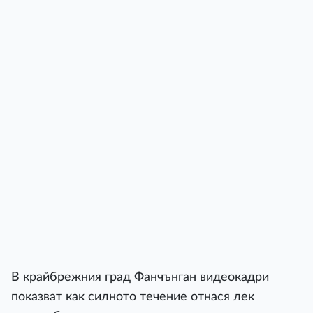
В крайбрежния град Фанчънган видеокадри
показват как силното течение отнася лек