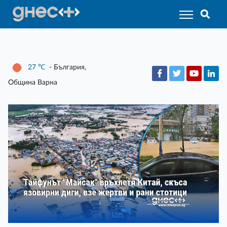
27
℃
- България,
Община Варна