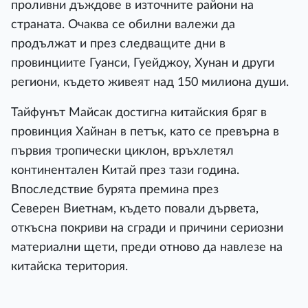
проливни дъждове в източните райони на
страната. Очаква се обилни валежи да
продължат и през следващите дни в
провинциите Гуанси, Гуейджоу, Хунан и други
региони, където живеят над 150 милиона души.
Тайфунът Майсак достигна китайския бряг в
провинция Хайнан в петък, като се превърна в
първия тропически циклон, връхлетял
континентален Китай през тази година.
Впоследствие бурята премина през
Северен Виетнам, където повали дървета,
откъсна покриви на сгради и причини сериозни
материални щети, преди отново да навлезе на
китайска територия.