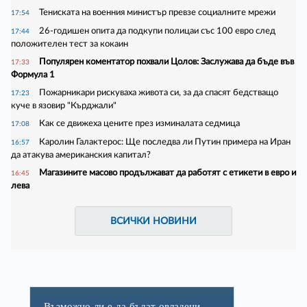
Тениската на военния министър превзе социалните мрежи
17:54
26-годишен опита да подкупи полицаи със 100 евро след
17:44
положителен тест за кокаин
Популярен коментатор похвали Цолов: Заслужава да бъде във
17:33
Формула 1
Пожарникари рискуваха живота си, за да спасят бедстващо
17:23
куче в язовир "Кърджали"
Как се движеха цените през изминалата седмица
17:08
Каролин Галактерос: Ще последва ли Путин примера на Иран
16:57
да атакува американския капитал?
Магазините масово продължават да работят с етикети в евро и
16:45
лева
ВСИЧКИ НОВИНИ