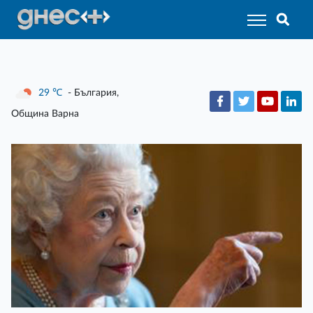
29
℃
- България,
Община Варна