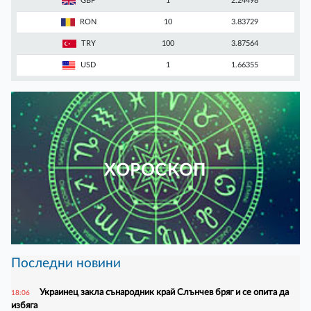
GBP
1
2.24498
RON
10
3.83729
TRY
100
3.87564
USD
1
1.66355
ХОРОСКОП
Последни новини
Украинец закла сънародник край Слънчев бряг и се опита да
18:06
избяга