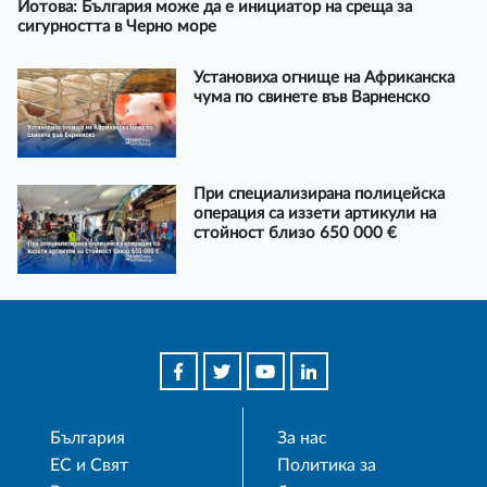
Йотова: България може да е инициатор на среща за
сигурността в Черно море
Установиха огнище на Африканска
чума по свинете във Варненско
При специализирана полицейска
операция са иззети артикули на
стойност близо 650 000 €
България
За нас
ЕС и Свят
Политика за