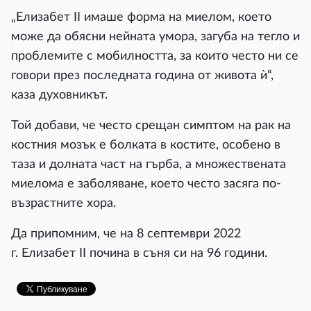
„Елизабет II имаше форма на миелом, което
може да обясни нейната умора, загуба на тегло и
проблемите с мобилността, за които често ни се
говори през последната година от живота ѝ“,
каза духовникът.
Той добави, че често срещан симптом на рак на
костния мозък е болката в костите, особено в
таза и долната част на гърба, а множествената
миелома е заболяване, което често засяга по-
възрастните хора.
Да припомним, че на 8 септември 2022
г. Елизабет II почина в съня си на 96 години.