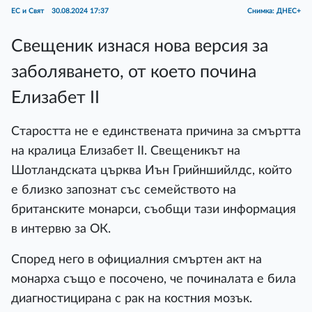
ЕС и Свят
30.08.2024 17:37
Снимка: ДНЕС+
Свещеник изнася нова версия за
заболяването, от което почина
Елизабет II
Старостта не е единствената причина за смъртта
на кралица Елизабет II. Свещеникът на
Шотландската църква Иън Грийншийлдс, който
е близко запознат със семейството на
британските монарси, съобщи тази информация
в интервю за OК.
Според него в официалния смъртен акт на
монарха също е посочено, че починалата е била
диагностицирана с рак на костния мозък.