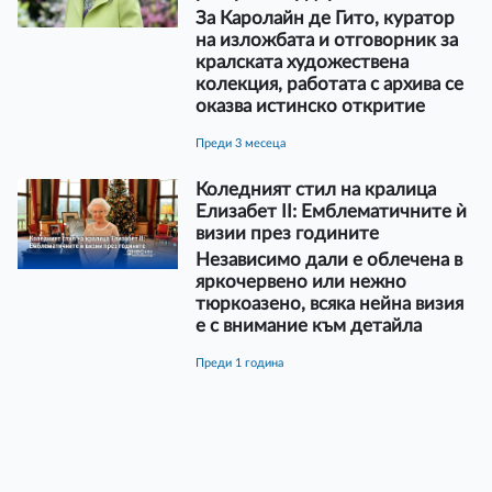
За Каролайн де Гито, куратор
на изложбата и отговорник за
кралската художествена
колекция, работата с архива се
оказва истинско откритие
преди 3 месеца
Коледният стил на кралица
Елизабет II: Емблематичните ѝ
визии през годините
Независимо дали е облечена в
яркочервено или нежно
тюркоазено, всяка нейна визия
е с внимание към детайла
преди 1 година