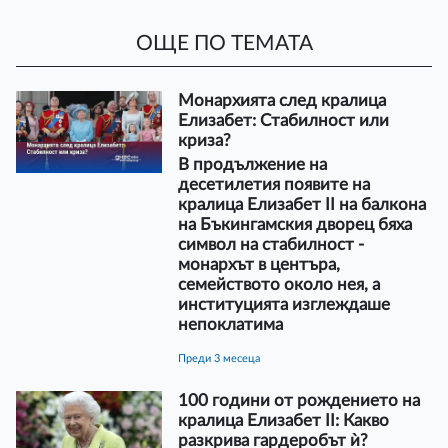
ОЩЕ ПО ТЕМАТА
Монархията след кралица
Елизабет: Стабилност или
криза?
В продължение на
десетилетия появите на
кралица Елизабет II на балкона
на Бъкингамския дворец бяха
символ на стабилност -
монархът в центъра,
семейството около нея, а
институцията изглеждаше
непоклатима
преди 3 месеца
100 години от рождението на
кралица Елизабет II: Какво
разкрива гардеробът ѝ?