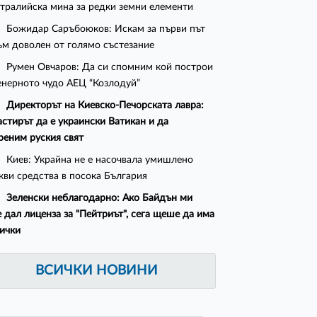
стралийска мина за редки земни елементи
Божидар Саръбоюков: Искам за първи път
ъм доволен от голямо състезание
Румен Овчаров: Да си спомним кой построи
нерното чудо АЕЦ “Козлодуй”
Директорът на Киевско-Печорската лавра:
стирът да е украински Ватикан и да
реним руския свят
Киев: Украйна не е насочвала умишлено
кви средства в посока България
Зеленски неблагодарно: Ако Байдън ми
 дал лиценза за "Пейтриът", сега щеше да има
сички
ВСИЧКИ НОВИНИ