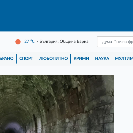
27
℃
- България, Община Варна
БРАНО
СПОРТ
ЛЮБОПИТНО
КРИМИ
НАУКА
МУЛТИ