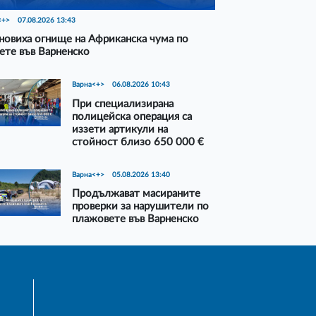
<+>
07.08.2026 13:43
новиха огнище на Африканска чума по
ете във Варненско
Варна<+>
06.08.2026 10:43
При специализирана
полицейска операция са
иззети артикули на
стойност близо 650 000 €
Варна<+>
05.08.2026 13:40
Продължават масираните
проверки за нарушители по
плажовете във Варненско