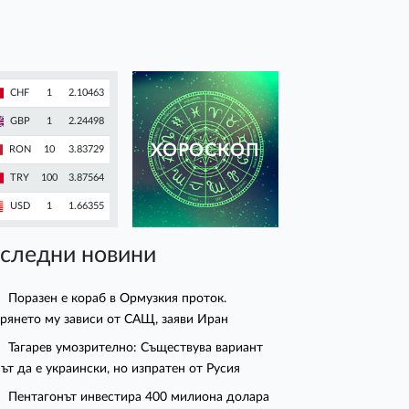
CHF
1
2.10463
GBP
1
2.24498
ХОРОСКОП
RON
10
3.83729
TRY
100
3.87564
USD
1
1.66355
следни новини
Поразен е кораб в Ормузкия проток.
рянето му зависи от САЩ, заяви Иран
Тагарев умозрително: Съществува вариант
ът да е украински, но изпратен от Русия
Пентагонът инвестира 400 милиона долара