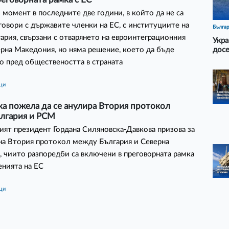
 момент в последните две години, в който да не са
говори с държавите членки на ЕС, с институциите на
Бълга
гария, свързани с отварянето на евроинтеграционния
Укра
ерна Македония, но няма решение, което да бъде
досе
о пред обществеността в страната
ици
а пожела да се анулира Втория протокол
лгария и РСМ
ят президент Гордана Силяновска-Давкова призова за
на Втория протокол между България и Северна
 чиито разпоредби са включени в преговорната рамка
енията на ЕС
ици