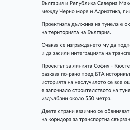
България и Република Северна Мак
между Черно море и Адриатика, пи
Проектната дължина на тунела е око
на територията на България.
Очаква се изграждането му да подп
и да засили интеграцията на транс
Проектът за линията София - Кюсте
разказа по-рано пред БТА историкъ
историята на неслучилото се все ощ
е започнало строителството на тунел
издълбани около 550 метра.
Двете страни взаимно се обвиняват
на коридора за транспортна свързан