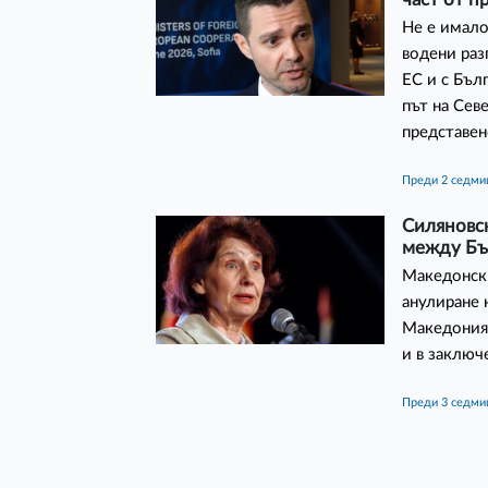
Не е имало
водени раз
ЕС и с Бъл
път на Сев
представен
преди 2 седм
Силяновск
между Бъ
Македонски
анулиране 
Македония,
и в заключ
преди 3 седм