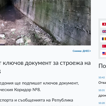
Снимка: ДНЕС+
т ключов документ за строежа на
По
8
10:42
Отва
едония ще подпишат ключов документ,
ическия Коридор №8.
10:31
дрон
спорта и съобщенията на Република
10:20