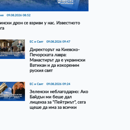
рия
09.08.2026 08:52
ински дрон се взриви у нас. Известното
га
ЕС и Свят
09.08.2026 09:47
Директорът на Киевско-
Печорската лавра:
Манастирът да е украински
Ватикан и да изкореним
руския свят
ЕС и Свят
09.08.2026 09:24
Зеленски неблагодарно: Ако
Байдън ми беше дал
лиценза за "Пейтриът", сега
щеше да има за всички