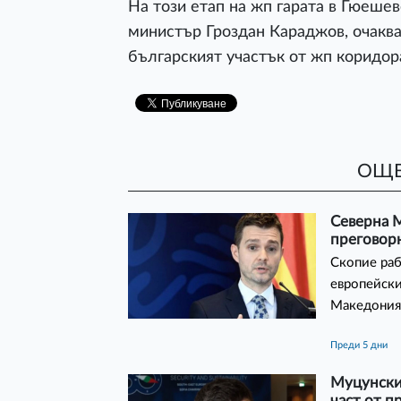
На този етап на жп гарата в Гюешев
министър Гроздан Караджов, очаква 
българският участък от жп коридор
ОЩЕ
Северна 
преговорн
Скопие раб
европейски
Македония
преди 5 дни
Муцунски 
част от п