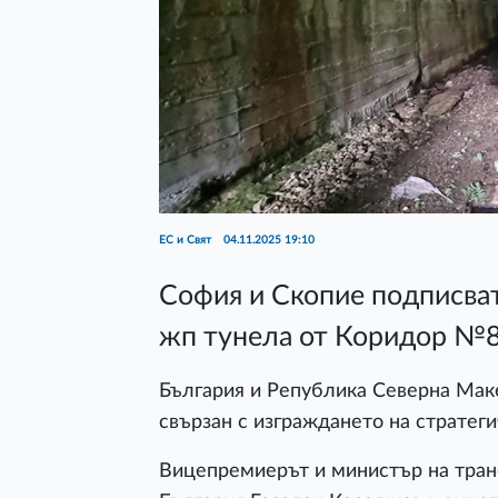
ЕС и Свят
04.11.2025 19:10
София и Скопие подписва
жп тунела от Коридор №
България и Република Северна Мак
свързан с изграждането на стратег
Вицепремиерът и министър на тран