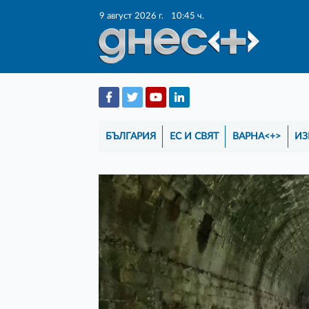
9 август 2026 г.
10:45 ч.
БЪЛГАРИЯ
ЕС И СВЯТ
ВАРНА<+>
ИЗ