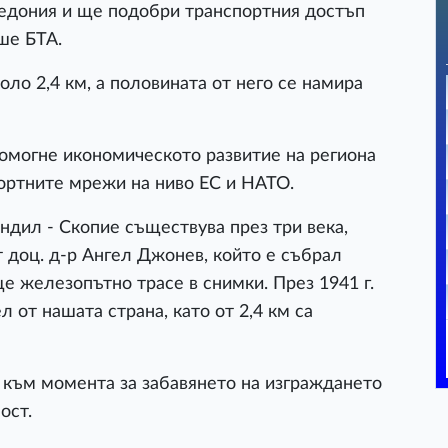
едония и ще подобри транспортния достъп
ше БТА.
ло 2,4 км, а половината от него се намира
омогне икономическото развитие на региона
портните мрежи на ниво ЕС и НАТО.
ндил - Скопие съществува през три века,
т доц. д-р Ангел Джонев, който е събрал
е железопътно трасе в снимки. През 1941 г.
 от нашата страна, като от 2,4 км са
 към момента за забавянето на изграждането
ост.