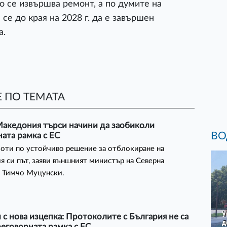
о се извършва ремонт, а по думите на
се до края на 2028 г. да е завършен
а.
 ПО ТЕМАТА
Македония търси начини да заобиколи
ВО
ата рамка с ЕС
оти по устойчиво решение за отблокиране на
я си път, заяви външният министър на Северна
 Тимчо Муцунски.
с нова изцепка: Протоколите с България не са
реговорната рамка с ЕС