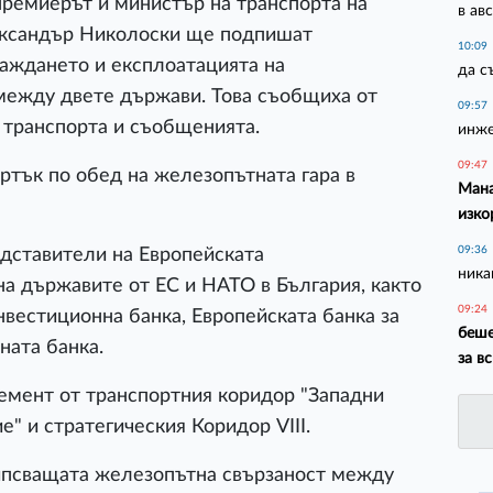
премиерът и министър на транспорта на
в ав
ксандър Николоски ще подпишат
10:09
раждането и експлоатацията на
да с
между двете държави. Това съобщиха от
09:57
 транспорта и съобщенията.
инже
09:47
ртък по обед на железопътната гара в
Мана
изко
09:36
дставители на Европейската
ника
а държавите от ЕС и НАТО в България, както
09:24
нвестиционна банка, Европейската банка за
беше
ната банка.
за в
емент от транспортния коридор "Западни
" и стратегическия Коридор VIII.
ипсващата железопътна свързаност между