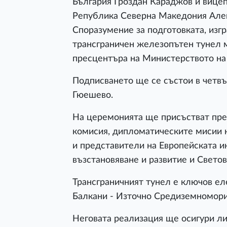
България Гроздан Караджов и вице
Република Северна Македония Але
Споразумение за подготовката, изг
трансграничен железопътен тунел 
пресцентъра на Министерството на
Подписването ще се състои в четвъ
Гюешево.
На церемонията ще присъстват пре
комисия, дипломатическите мисии н
и представители на Европейската и
възстановяване и развитие и Светов
Трансграничният тунел е ключов ел
Балкани - Източно Средиземноморие
Неговата реализация ще осигури л