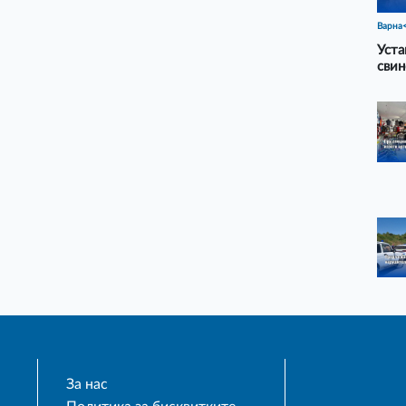
Варна
Уста
свин
За нас