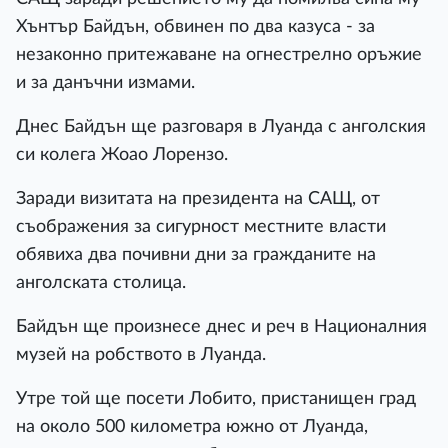
Хънтър Байдън, обвинен по два казуса - за
незаконно притежаване на огнестрелно оръжие
и за данъчни измами.
Днес Байдън ще разговаря в Луанда с анголския
си колега Жоао Лорензо.
Заради визитата на президента на САЩ, от
съображения за сигурност местните власти
обявиха два почивни дни за гражданите на
анголската столица.
Байдън ще произнесе днес и реч в Националния
музей на робството в Луанда.
Утре той ще посети Лобито, пристанищен град
на около 500 километра южно от Луанда,