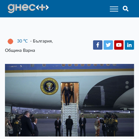
30
℃
- България,
Община Варна