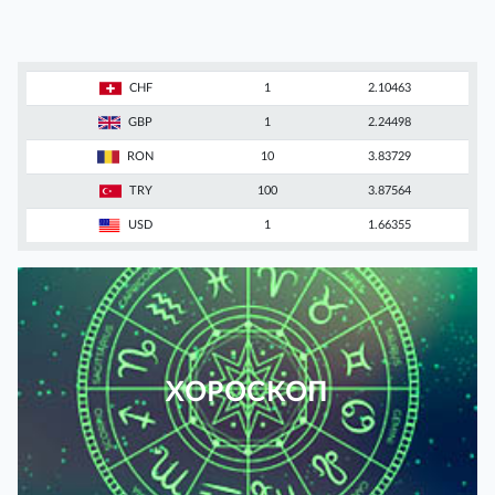
CHF
1
2.10463
GBP
1
2.24498
RON
10
3.83729
TRY
100
3.87564
USD
1
1.66355
ХОРОСКОП