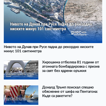
Нивото на Дунав при Русе падна до рекордно ниските
минус 101 сантиметра
Хирошима отбеляза 81 години от
атомната бомбардировка с призив
за свят без ядрени оръжия
Доналд Тръмп поискал спешно
обяснение от шефа на Пентагона:
Къде са ракетите?