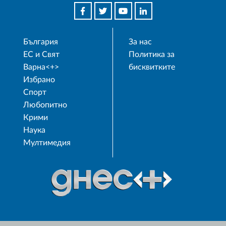
България
За нас
ЕС и Свят
Политика за
Варна<+>
бисквитките
Избрано
Спорт
Любопитно
Крими
Наука
Мултимедия