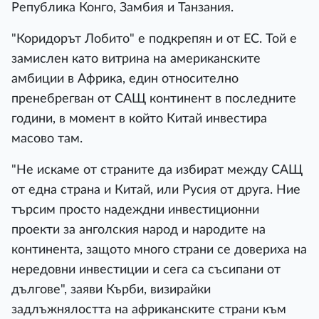
Република Конго, Замбия и Танзания.
"Коридорът Лобито" е подкрепян и от ЕС. Той е
замислен като витрина на американските
амбиции в Африка, един относително
пренебрегван от САЩ континент в последните
години, в момент в който Китай инвестира
масово там.
"Не искаме от страните да избират между САЩ
от една страна и Китай, или Русия от друга. Ние
търсим просто надеждни инвестиционни
проекти за анголския народ и народите на
континента, защото много страни се довериха на
нередовни инвестиции и сега са съсипани от
дългове", заяви Кърби, визирайки
задлъжнялостта на африканските страни към