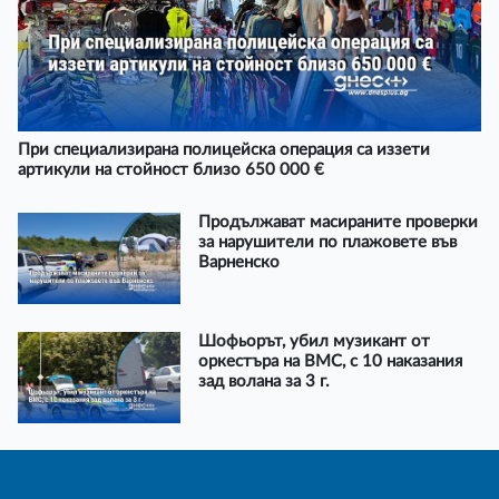
При специализирана полицейска операция са иззети
артикули на стойност близо 650 000 €
Продължават масираните проверки
за нарушители по плажовете във
Варненско
Шофьорът, убил музикант от
оркестъра на ВМС, с 10 наказания
зад волана за 3 г.