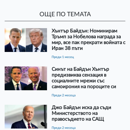
ОЩЕ ПО ТЕМАТА
Хънтър Байдън: Номинирам
Тръмп за Нобелова награда за
мир, все пак прекрати войната с
Иран 38 пъти
преди 1 месец
Синът на Байдън Хънтър
предизвиква сензация в
социалните мрежи със
самоирония на пороците си
преди 2 месеца
Джо Байдън иска да съди
Министерството на
правосъдието на САЩ
преди 2 месеца