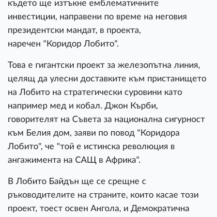
където ще изтъкне емблематичните
инвестиции, направени по време на неговия
президентски мандат, в проекта,
наречен "Коридор Лобито".
Това е гигантски проект за железопътна линия,
целящ да улесни доставките към пристанището
на Лобито на стратегически суровини като
например мед и кобал. Джон Кърби,
говорителят на Съвета за национална сигурност
към Белия дом, заяви по повод "Коридора
Лобито", че "той е истинска революция в
ангажимента на САЩ в Африка".
В Лобито Байдън ще се срещне с
ръководителите на страните, които касае този
проект, тоест освен Ангола, и Демократична