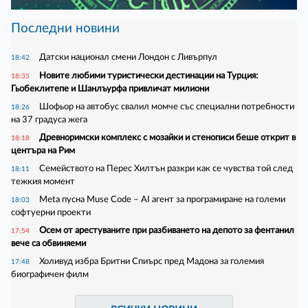
Последни новини
Датски национал смени Лондон с Ливърпул
18:42
Новите любими туристически дестинации на Турция:
18:35
Гьобеклитепе и Шанлъурфа привличат милиони
Шофьор на автобус свалил момче със специални потребности
18:26
на 37 градуса жега
Древноримски комплекс с мозайки и стенописи беше открит в
18:18
центъра на Рим
Семейството на Перес Хилтън разкри как се чувства той след
18:11
тежкия момент
Meta пусна Muse Code – AI агент за програмиране на големи
18:03
софтуерни проекти
Осем от арестуваните при разбиването на депото за фентанил
17:54
вече са обвиняеми
Холивуд избра Бритни Спиърс пред Мадона за големия
17:48
биографичен филм