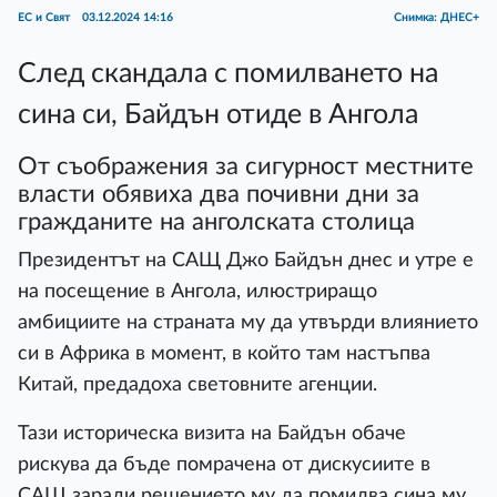
ЕС и Свят
03.12.2024 14:16
Снимка: ДНЕС+
След скандала с помилването на
сина си, Байдън отиде в Ангола
От съображения за сигурност местните
власти обявиха два почивни дни за
гражданите на анголската столица
Президентът на САЩ Джо Байдън днес и утре е
на посещение в Ангола, илюстриращо
амбициите на страната му да утвърди влиянието
си в Африка в момент, в който там настъпва
Китай, предадоха световните агенции.
Тази историческа визита на Байдън обаче
рискува да бъде помрачена от дискусиите в
САЩ заради решението му да помилва сина му